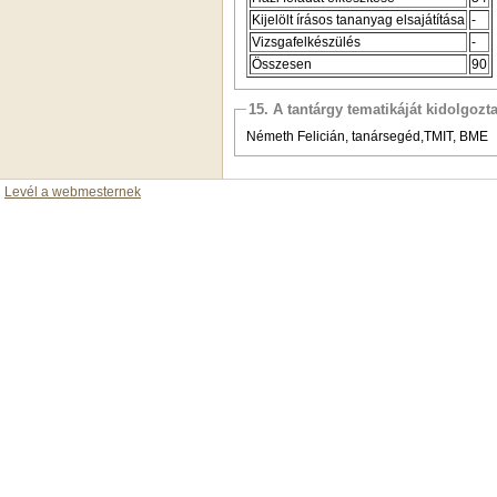
Kijelölt írásos tananyag elsajátítása
-
Vizsgafelkészülés
-
Összesen
90
15. A tantárgy tematikáját kidolgozt
Németh Felicián, tanársegéd,TMIT, BME
Levél a webmesternek