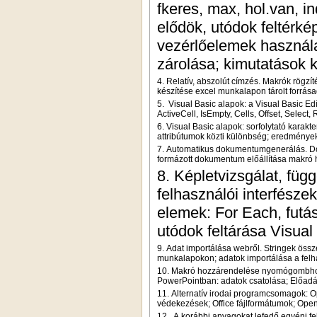
fkeres, max, hol.van, in
elődök, utódok feltérké
vezérlőelemek használa
zárolása; kimutatások ké
4. Relatív, abszolút címzés. Makrók rögzí
készítése excel munkalapon tárolt forrás
5.
Visual Basic alapok: a Visual Basic Edit
ActiveCell, IsEmpty, Cells, Offset, Select
6. Visual Basic alapok: sorfolytató karakt
attribútumok közti különbség; eredmények
7. Automatikus dokumentumgenerálás. Do
formázott dokumentum előállítása makró 
8. Képletvizsgálat, füg
felhasználói interfészek
elemek: For Each, futás
utódok feltárása Visual
9. Adat importálása webről. Stringek öss
munkalapokon; adatok importálása a felhas
10. M
akró hozzárendelése nyomógombhoz; 
PowerPointban: adatok csatolása; Előadá
11. Alternatív irodai programcsomagok: Ope
védekezések; Office fájlformátumok; Open
12.
A korábbi anyagokat lefedő egyéni fe