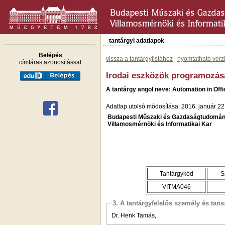
tantárgyi adatlapok
Belépés
vissza a tantárgylistához
nyomtatható verz
címtáras azonosítással
Irodai eszközök programozás
A tantárgy angol neve: Automation in Offi
Adatlap utolsó módosítása: 2016. január 22
Budapesti Műszaki és Gazdaságtudomán
Villamosmérnöki és Informatikai Kar
Tantárgykód
S
VITMA046
3. A tantárgyfelelős személy és tan
Dr. Henk Tamás,