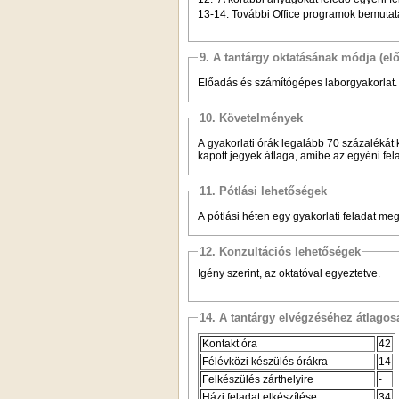
13-14. További Office programok bemutatá
9. A tantárgy oktatásának módja (el
Előadás és számítógépes laborgyakorlat.
10. Követelmények
A gyakorlati órák legalább 70 százalékát 
kapott jegyek átlaga, amibe az egyéni fela
11. Pótlási lehetőségek
A pótlási héten egy gyakorlati feladat me
12. Konzultációs lehetőségek
Igény szerint, az oktatóval egyeztetve.
14. A tantárgy elvégzéséhez átlag
Kontakt óra
42
Félévközi készülés órákra
14
Felkészülés zárthelyire
-
Házi feladat elkészítése
34