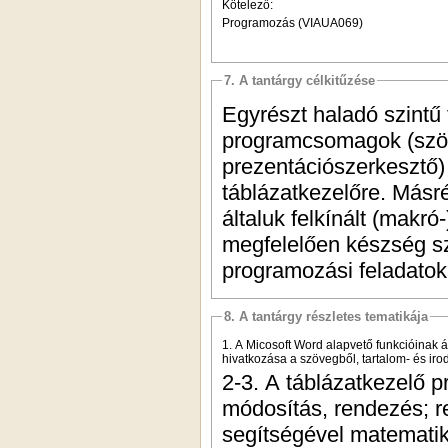
Kötelező:
Programozás (VIAUA069)
7. A tantárgy célkitűzése
Egyrészt haladó szintű
programcsomagok (szöv
prezentációszerkesztő) 
táblázatkezelőre. Másr
általuk felkínált (makr
megfelelően készség szi
programozási feladatok 
8. A tantárgy részletes tematikája
1. A Micosoft Word alapvető funkcióinak á
hivatkozása a szövegből, tartalom- és ir
2-3. A táblázatkezelő p
módosítás, rendezés; r
segítségével matematik