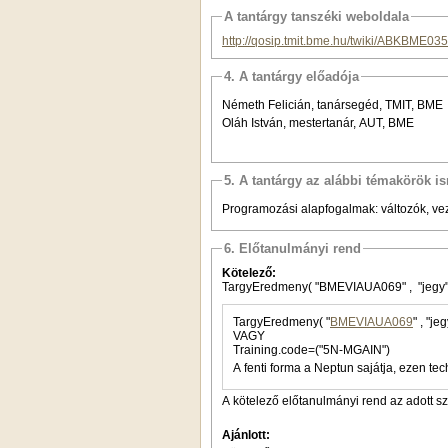
A tantárgy tanszéki weboldala
http://qosip.tmit.bme.hu/twiki/ABKBME035
4. A tantárgy előadója
Németh Felicián, tanársegéd, TMIT, BME
Oláh István, mestertanár, AUT, BME
5. A tantárgy az alábbi témakörök is
Programozási alapfogalmak: változók, vez
6. Előtanulmányi rend
Kötelező:
TargyEredmeny( "BMEVIAUA069" , "jegy" 
TargyEredmeny( "
BMEVIAUA069
VAGY
Training.code=("5N-MGAIN")
A fenti forma a Neptun sajátja, ezen tec
A kötelező előtanulmányi rend az adott s
Ajánlott: