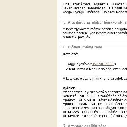
Dr. Huszák Árpád adjunktus Hálózati R
Jakab Tivadar tanársegéd Hálózati Ren
Varga György mérnök Hálózati Rendsze
5. A tantárgy az alábbi témakörök is
A tantárgy követelményeit azok a hallgatók
szükség esetén ilyen ismereteiket a tantár
rendezik, pótolják.
6. Előtanulmányi rend
Kötelező:
TárgyTeljesítve("
BMEVIHIA060
")
A fenti forma a Neptun sajátja, ezen tec
A kötelező előtanulmányi rend az adott s
Ajánlott:
Az egészségügyi szervező alapszakos hallg
Kötelező: VIHIA060 Számítógép-hálóz
Ajánlott: VITMA310 Távközlő hálózatok 
Ajánlott: IBKINF041_1M Információkez
Tematikaütközés miatt a tantárgyat csak a
VITMJV26 Otthoni és irodai hálózatok (
VITMAV26 Otthoni és irodai hálózatok (
7. A tantárgy célkitűzése