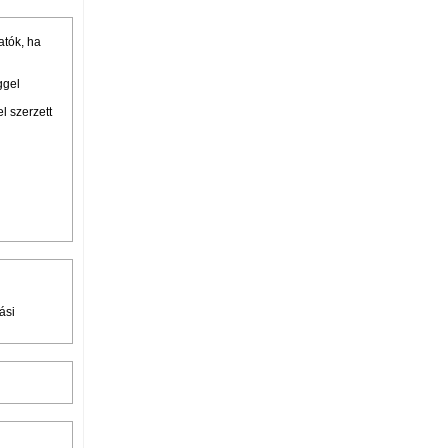
atók, ha
ggel
l szerzett
ási