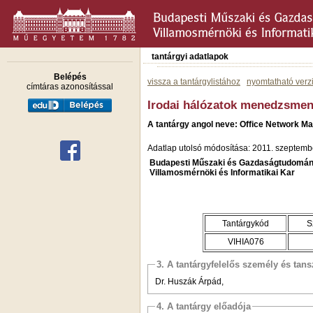
tantárgyi adatlapok
Belépés
vissza a tantárgylistához
nyomtatható verz
címtáras azonosítással
Irodai hálózatok menedzsmen
A tantárgy angol neve: Office Network 
Adatlap utolsó módosítása: 2011. szeptemb
Budapesti Műszaki és Gazdaságtudomán
Villamosmérnöki és Informatikai Kar
Tantárgykód
S
VIHIA076
3. A tantárgyfelelős személy és tan
Dr. Huszák Árpád,
4. A tantárgy előadója