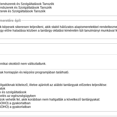
endszerek és Szolgáltatások Tanszék
dszerek és Szolgáltatások Tanszék
rek és Szolgáltatások Tanszék
meretére épít
 képesek sikeresen teljesíteni, akik stabil hálózatos alapismeretekkel rendelkeznek
gy előre haladása közben a tantárgy oktatási kiméretén túli tanulmányi munkával felf
hnikai okokból nem változtattunk.
zak honlapján és képzési programjában található.
atóknak kötelező, illetve ajánlott az alábbi tantárgyak előzetes teljesítése:
atok
és szolgáltatások
elés az egészségügyben
zok vehetik fel, akik korábban nem hallgatták a következő tantárgyakat:
SOHO) a gyakorlatban
SOHO) a gyakorlatban