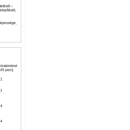
tetését –
elepítését,
 képessége,
órakiméret
[45 perc]
1
1
4
4