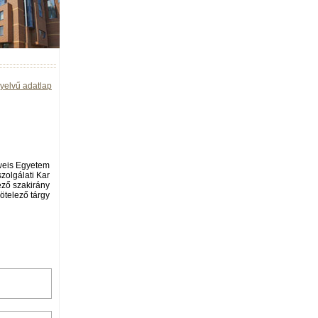
yelvű adatlap
eis Egyetem
olgálati Kar
ező szakirány
ötelező tárgy