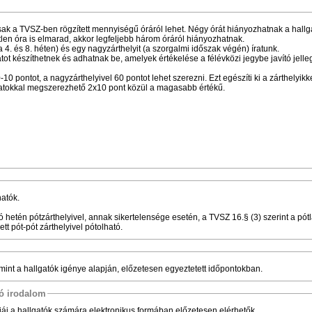
k a TVSZ-ben rögzített mennyiségű óráról lehet. Négy órát hiányozhatnak a hallg
len óra is elmarad, akkor legfeljebb három óráról hiányozhatnak.
a 4. és 8. héten) és egy nagyzárthelyit (a szorgalmi időszak végén) íratunk.
tot készíthetnek és adhatnak be, amelyek értékelése a félévközi jegybe javító jelle
 pontot, a nagyzárthelyivel 60 pontot lehet szerezni. Ezt egészíti ki a zárthelyikke
adatokkal megszerezhető 2x10 pont közül a magasabb értékű.
hatók.
ó hetén pótzárthelyivel, annak sikertelensége esetén, a TVSZ 16.§ (3) szerint a pótl
ett pót-pót zárthelyivel pótolható.
lamint a hallgatók igénye alapján, előzetesen egyeztetett időpontokban.
tó irodalom
liái a hallgatók számára elektronikus formában előzetesen elérhetők.