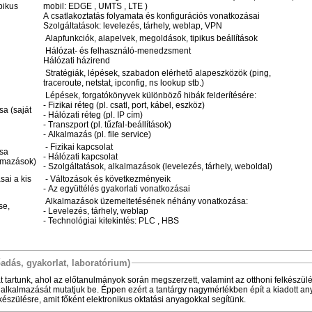
pikus
mobil: EDGE , UMTS , LTE )
A csatlakoztatás folyamata és konfigurációs vonatkozásai
Szolgáltatások: levelezés, tárhely, weblap, VPN
Alapfunkciók, alapelvek, megoldások, tipikus beállítások
Hálózat- és felhasználó-menedzsment
Hálózati házirend
Stratégiák, lépések, szabadon elérhető alapeszközök (ping,
traceroute, netstat, ipconfig, ns lookup stb.)
Lépések, forgatókönyvek különböző hibák felderítésére:
- Fizikai réteg (pl. csatl, port, kábel, eszköz)
sa (saját
- Hálózati réteg (pl. IP cím)
- Transzport (pl. tűzfal-beállítások)
- Alkalmazás (pl. file service)
- Fizikai kapcsolat
ása
- Hálózati kapcsolat
almazások)
- Szolgáltatások, alkalmazások (levelezés, tárhely, weboldal)
sai a kis
- Változások és következményeik
- Az együttélés gyakorlati vonatkozásai
Alkalmazások üzemeltetésének néhány vonatkozása:
se,
- Levelezés, tárhely, weblap
- Technológiai kitekintés: PLC , HBS
őadás, gyakorlat, laboratórium)
t tartunk, ahol az előtanulmányok során megszerzett, valamint az otthoni felkészül
rlati alkalmazását mutatjuk be. Éppen ezért a tantárgy nagymértékben épít a kiadott a
elkészülésre, amit főként elektronikus oktatási anyagokkal segítünk.