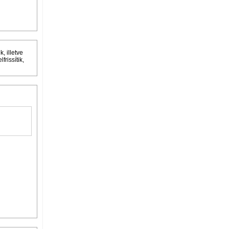
, illetve
rissítik,