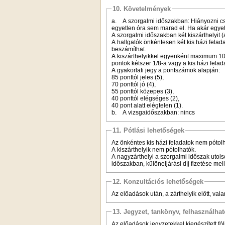
10. Követelmények
a. A szorgalmi időszakban: Hiányozni csa
egyetlen óra sem marad el. Ha akár egyet
A szorgalmi időszakban két kiszárthelyit (
A hallgatók önkéntesen két kis házi felada
beszámíthat.
A kiszárthelyikkel egyenként maximum 10-10
pontok kétszer 1/8-a vagy a kis házi fel
A gyakorlati jegy a pontszámok alapján:
85 ponttól jeles (5),
70 ponttól jó (4),
55 ponttól közepes (3),
40 ponttól elégséges (2),
40 pont alatt elégtelen (1).
b. A vizsgaidőszakban: nincs
11. Pótlási lehetőségek
Az önkéntes kis házi feladatok nem pótol
A kiszárthelyik nem pótolhatók.
A nagyzárthelyi a szorgalmi időszak utols
időszakban, különeljárási díj fizetése mell
12. Konzultációs lehetőségek
Az előadások után, a zárthelyik előtt, va
13. Jegyzet, tankönyv, felhasználha
Az előadások jegyzetekkel kiegészített fó