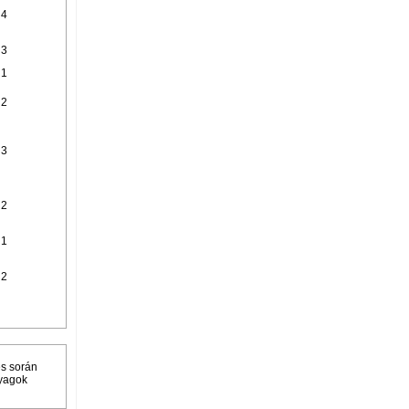
4
3
1
2
3
2
1
2
és során
nyagok