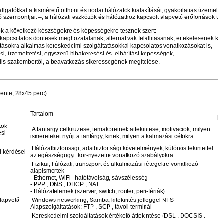
lgatókkal a kisméretű otthoni és irodai hálózatok kialakítását, gyakorlatias üzemel
 szempontjait –, a hálózati eszközök és hálózathoz kapcsolt alapvető erőforrások t
atók a következő készségekre és képességekre tesznek szert:
l kapcsolatos döntések meghozatalának, alternatívák felállításának, értékelésének
tatásokra alkalmas kereskedelmi szolgáltatásokkal kapcsolatos vonatkozásokat is,
si, üzemeltetési, egyszerű hibakeresési és elhárítási képességek,
is szakembertől, a beavatkozás sikerességének megítélése.
tente, 28x45 perc)
Tartalom
tok
A tantárgy célkitűzése, témaköreinek áttekintése, motivációk, milyen
ési
ismereteket nyújt a tantárgy, kinek, milyen alkalmazási célokra
Hálózatbiztonsági, adatbiztonsági követelmények, különös tekintettel
i kérdései
az egészségügyi. kör-nyezetre vonatkozó szabályokra
Fizikai, hálózati, transzport és alkalmazási rétegekre vonatkozó
alapismertek
- Ethernet, WiFi , hatótávolság, sávszélesség
- PPP , DNS , DHCP , NAT
- Hálózatelemek (szerver, switch, router, peri-fériák)
alapvető
Windows networking, Samba, kitekintés jelleggel NFS
Alapszolgáltatások: FTP , SCP , távoli terminál
Kereskedelmi szolgáltatások értékelő áttekintése (DSL , DOCSIS ,