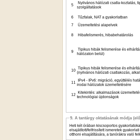
Nyilvános hálózati csatla-koztatás, ti
5
szolgáltatások
6
Tűzfalak, NAT a gyakorlatban
7
Üzemeltetési alapelvek
8
Hibafelismerés, hibabehatárolás
Tipikus hibák felismerése és elhárítá
9
hálózaton belül)
Tipikus hibák felismerése és elhárít
10
(nyilvános hálózati csatlakozás, alk
IPv4 - IPv6: migráció, együttélés hatá
11
irodai hálózatok üzemeltetésére
Kitekintés: alkalmazások üzemelteté
12
technológiai újdonságok
9. A tantárgy oktatásának módja (el
Heti két órában kiscsoportos gyakorlatoka
elsajátított/felfrissített ismeretek gyako
otthoni elsajátítására, a tanórákra való f