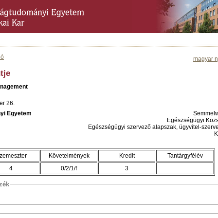
ió
magyar n
tje
Management
er 26.
yi Egyetem
Semmelw
Egészségügyi Közsz
Egészségügyi szervező alapszak, ügyvitel-szerv
K
zemeszter
Követelmények
Kredit
Tantárgyfélév
4
0/2/1/f
3
szék