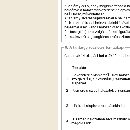
A tantárgy célja, hogy megismertesse a hal
beleértve a hálózat tervezésének alapvető
beállítását, működtetését.
A tantárgy sikeres teljesítésével a hallg
 kisméretű irodai hálózat kialakításáva
beleértve a nyilvános hálózati csatlakoz
 önsegítő (nem szolgáltató) konfigurálá
 szakszerű segítségkérés professzionál
8. A tantárgy részletes tematikája
(tartalmak 14 oktatási hétre, 2x45 perc he
Témakör
Bevezetés: a kisméretű üzleti hálóza
1
szolgáltatási, funkcionális, üzemeltet
alapelvei
2
Kisméretű üzleti hálózatok biztonság
3
Hálózati alapismeretek áttekintése
Kis üzleti hálózatban alkalmazható 
4
megoldások