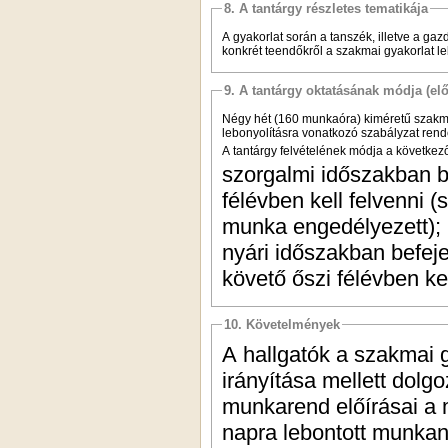
8. A tantárgy részletes tematikája
A gyakorlat során a tanszék, illetve a gaz
konkrét teendőkről a szakmai gyakorlat l
9. A tantárgy oktatásának módja (el
Négy hét (160 munkaóra) kiméretű szakmai
lebonyolításra vonatkozó szabályzat rend
A tantárgy felvételének módja a következ
szorgalmi időszakban be
félévben kell felvenni 
munka engedélyezett);
nyári időszakban befeje
követő őszi félévben kel
10. Követelmények
A hallgatók a szakmai gy
irányítása mellett dolg
munkarend előírásai a 
napra lebontott munkan