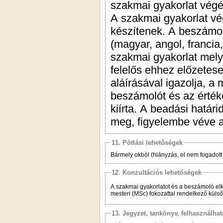
szakmai gyakorlat végén
A szakmai gyakorlat vé
készítenek. A beszámo
(magyar, angol, francia
szakmai gyakorlat mely
felelős ehhez előzetese
aláírásával igazolja, a
beszámolót és az értéke
kiírta. A beadási határi
meg, figyelembe véve az
11. Pótlási lehetőségek
Bármely okból (hiányzás, el nem fogadott
12. Konzultációs lehetőségek
A szakmai gyakorlatot és a beszámoló elkés
mesteri (MSc) fokozattal rendelkező küls
13. Jegyzet, tankönyv, felhasználha