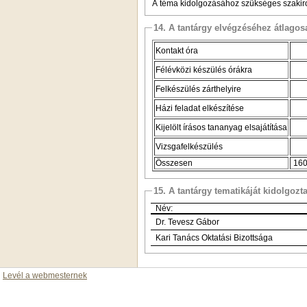
A téma kidolgozásához szükséges szakirod
14. A tantárgy elvégzéséhez átlag
Kontakt óra
Félévközi készülés órákra
Felkészülés zárthelyire
Házi feladat elkészítése
Kijelölt írásos tananyag elsajátítása
Vizsgafelkészülés
Összesen
160
15. A tantárgy tematikáját kidolgozt
Név:
Dr. Tevesz Gábor
Kari Tanács Oktatási Bizottsága
Levél a webmesternek