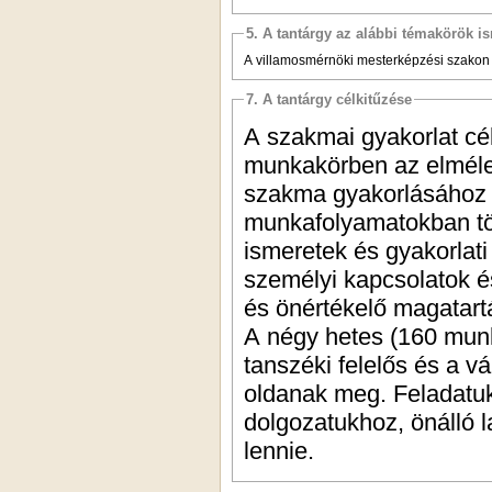
5. A tantárgy az alábbi témakörök is
A villamosmérnöki mesterképzési szakon 
7. A tantárgy célkitűzése
A szakmai gyakorlat cé
munkakörben az elmélet
szakma gyakorlásához 
munkafolyamatokban tör
ismeretek és gyakorlat
személyi kapcsolatok 
és önértékelő magatartá
A négy hetes (160 munk
tanszéki felelős és a vá
oldanak meg. Feladatu
dolgozatukhoz, önálló l
lennie.