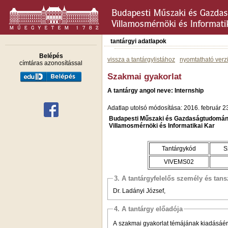
tantárgyi adatlapok
Belépés
vissza a tantárgylistához
nyomtatható verz
címtáras azonosítással
Szakmai gyakorlat
A tantárgy angol neve: Internship
Adatlap utolsó módosítása: 2016. február 2
Budapesti Műszaki és Gazdaságtudomán
Villamosmérnöki és Informatikai Kar
Tantárgykód
S
VIVEMS02
3. A tantárgyfelelős személy és tan
Dr. Ladányi József,
4. A tantárgy előadója
A szakmai gyakorlat témájának kiadásáért