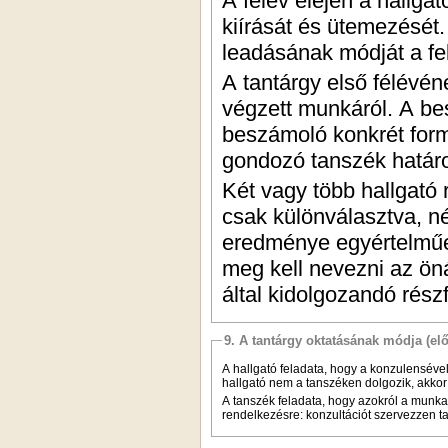
A félév elején a hallga
kiírását és ütemezését.
leadásának módját a fe
A tantárgy első félévé
végzett munkáról. A bes
beszámoló konkrét form
gondozó tanszék határ
Két vagy több hallgató 
csak különválasztva, n
eredménye egyértelműen
meg kell nevezni az öná
által kidolgozandó rész
9. A tantárgy oktatásának módja (el
A hallgató feladata, hogy a konzulensével
hallgató nem a tanszéken dolgozik, akko
A tanszék feladata, hogy azokról a munka
rendelkezésre: konzultációt szervezzen tan