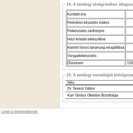
14. A tantárgy elvégzéséhez átlag
Kontakt óra
Félévközi készülés órákra
Felkészülés zárthelyire
Házi feladat elkészítése
Kijelölt írásos tananyag elsajátítása
Vizsgafelkészülés
Összesen
150
15. A tantárgy tematikáját kidolgozt
Név:
Dr. Tevesz Gábor
Kari Tanács Oktatási Bizottsága
Levél a webmesternek