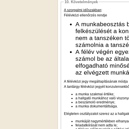
10. Követelmények
A szorgalmi időszakban
:
Félévközi ellenőrzés rendje
A munkabeosztás be
felkészülését a ko
nem a tanszéken tör
számolnia a tanszé
A félév végén egye
számol be az által
elfogadható minőség
az elvégzett munká
A félévközi jegy megállapításának módja
A tantárgy félévközi jegyét konzulensekből
a munka szakmai értéke;
a hallgató munkához való viszony
a beszámoló eredménye;
a munka dokumentáltsága.
Elégtelen osztályzatot szerez az a hallgat
munkáját nagymértékben elhanyag
feladatkiírását nem adta le;