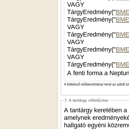
VAGY
TárgyEredmény("
BME
TárgyEredmény("
BME
VAGY
TárgyEredmény("
BME
VAGY
TárgyEredmény("
BME
VAGY
TárgyEredmény("
BME
A fenti forma a Neptun
A kötelező előtanulmányi rend az adott s
7. A tantárgy célkitűzése
A tantárgy keretében a
amelynek eredményeként
hallgató egyéni közrem