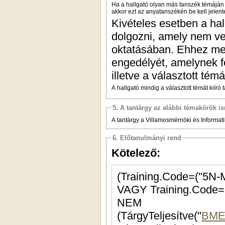
Ha a hallgató olyan más tanszék témáján s
akkor ezt az anyatanszékén be kell jelent
Kivételes esetben a ha
dolgozni, amely nem ves
oktatásában. Ehhez meg
engedélyét, amelynek fe
illetve a választott té
A hallgató mindig a választott témát kiíró 
5. A tantárgy az alábbi témakörök is
A tantárgy a Villamosmérnöki és Informatik
6. Előtanulmányi rend
Kötelező:
(Training.Code=("5N-
NEM
(TárgyTeljesítve("
BME