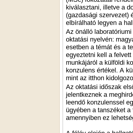
kiválasztani, illetve a 
(gazdasági szervezet) é
elbírálható legyen a ha
Az önálló laboratóriumi
oktatási nyelvén: magya
esetben a témát és a t
egyeztetni kell a felvet
munkájáról a külföldi ko
konzulens értékel. A kü
mint az itthon kidolgoz
Az oktatási időszak els
jelentkeznek a meghird
leendő konzulenssel eg
ügyében a tanszéket a 
amennyiben ez lehetsé