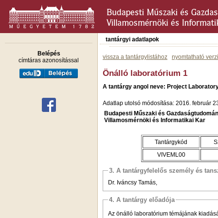
tantárgyi adatlapok
Belépés
vissza a tantárgylistához
nyomtatható verz
címtáras azonosítással
Önálló laboratórium 1
A tantárgy angol neve: Project Laborator
Adatlap utolsó módosítása: 2016. február 2
Budapesti Műszaki és Gazdaságtudomán
Villamosmérnöki és Informatikai Kar
Tantárgykód
S
VIVEML00
3. A tantárgyfelelős személy és tan
Dr. Iváncsy Tamás,
4. A tantárgy előadója
Az önálló laboratórium témájának kiadásá