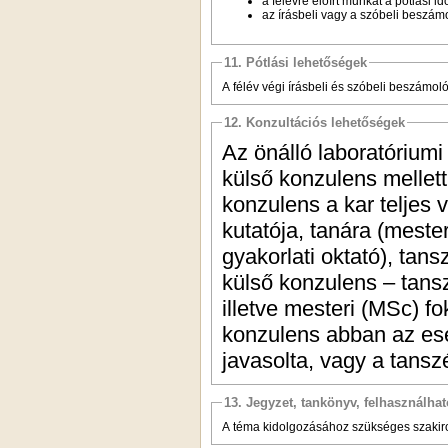
a félévre előírt munkát a pótlási 
az írásbeli vagy a szóbeli beszámo
11. Pótlási lehetőségek
A félév végi írásbeli és szóbeli beszámoló
12. Konzultációs lehetőségek
Az önálló laboratóriumi
külső konzulens mellett 
konzulens a kar teljes 
kutatója, tanára (meste
gyakorlati oktató), tans
külső konzulens – tans
illetve mesteri (MSc) f
konzulens abban az es
javasolta, vagy a tans
13. Jegyzet, tankönyv, felhasználha
A téma kidolgozásához szükséges szakirod