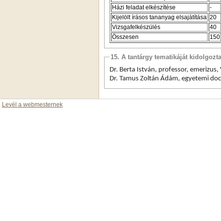
Házi feladat elkészítése
-
Kijelölt írásos tananyag elsajátítása
20
Vizsgafelkészülés
40
Összesen
150
15. A tantárgy tematikáját kidolgozt
Dr. Berta István, professor, 
emerizus
,
Dr. Tamus Zoltán Ádám, egyetemi doc
Levél a webmesternek