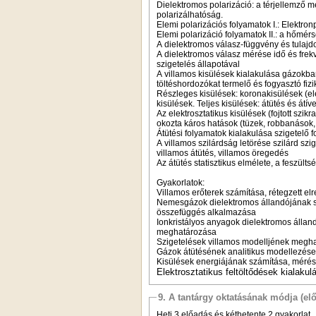
Dielektromos polarizáció: a térjellemző m
polarizálhatóság.
Elemi polarizációs folyamatok I.: Elektro
Elemi polarizáció folyamatok II.: a hőmérs
A dielektromos válasz-függvény és tulajd
A dielektromos válasz mérése idő és frek
szigetelés állapotával
A villamos kisülések kialakulása gázokban
töltéshordozókat termelő és fogyasztó fiz
Részleges kisülések: koronakisülések (ele
kisülések. Teljes kisülések: átütés és átíve
Az elektrosztatikus kisülések (fojtott szik
okozta káros hatások (tüzek, robbanások,
Átütési folyamatok kialakulása szigetelő 
A villamos szilárdság letörése szilárd szi
villamos átütés, villamos öregedés
Az átütés statisztikus elmélete, a feszül
Gyakorlatok:
Villamos erőterek számítása, rétegzett e
Nemesgázok dielektromos állandójának sz
összefüggés alkalmazása
Ionkristályos anyagok dielektromos álland
meghatározása
Szigetelések villamos modelljének megha
Gázok átütésének analitikus modellezé
Kisülések energiájának számítása, mérés
Elektrosztatikus feltöltődések kialaku
9. A tantárgy oktatásának módja (el
Heti 3 előadás és kéthetente 2 gyakorlat