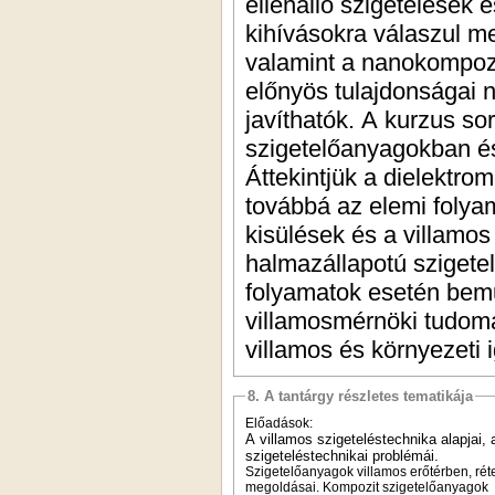
ellenálló szigetelések 
kihívásokra válaszul m
valamint a nanokompozit
előnyös tulajdonságai
javíthatók. A kurzus so
szigetelőanyagokban és
Áttekintjük a dielektr
továbbá az elemi folyam
kisülések és a villamos
halmazállapotú szigete
folyamatok esetén bemu
villamosmérnöki tudomá
villamos és környezeti 
8. A tantárgy részletes tematikája
Előadások:
A villamos szigeteléstechnika alapjai, 
szigeteléstechnikai problémái.
Szigetelőanyagok villamos erőtérben, réte
megoldásai. Kompozit szigetelőanyagok