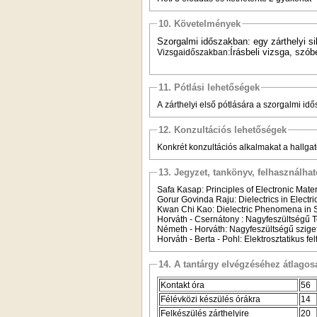
10. Követelmények
Szorgalmi időszakban:
egy zárthelyi si
Írásbeli vizsga, szób
Vizsgaidőszakban:
11. Pótlási lehetőségek
A zárthelyi első pótlására a szorgalmi idő
12. Konzultációs lehetőségek
Konkrét konzultációs alkalmakat a hallgató
13. Jegyzet, tankönyv, felhasználha
Safa Kasap: Principles of Electronic Mate
Gorur Govinda Raju: Dielectrics in Electr
Kwan Chi Kao: Dielectric Phenomena in S
Horváth - Csernátony : Nagyfeszültségű 
Németh - Horváth: Nagyfeszültségű szige
Horváth - Berta - Pohl: Elektrosztatikus 
14. A tantárgy elvégzéséhez átlag
Kontakt óra
56
Félévközi készülés órákra
14
Felkészülés zárthelyire
20