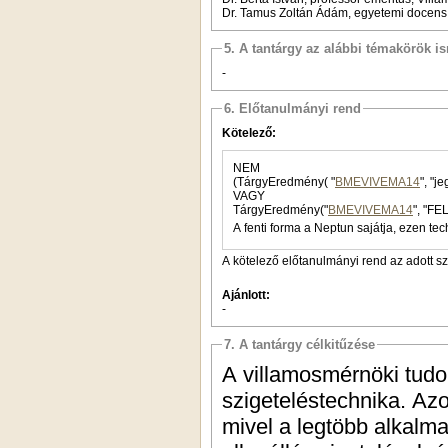
Dr. Tamus Zoltán Ádám, egyetemi docens
5. A tantárgy az alábbi témakörök is
-
6. Előtanulmányi rend
Kötelező:
NEM
(TárgyEredmény( "
BMEVIVEMA14
VAGY
TárgyEredmény("
BMEVIVEMA14
", "FE
A fenti forma a Neptun sajátja, ezen tec
A kötelező előtanulmányi rend az adott s
Ajánlott:
-
7. A tantárgy célkitűzése
A villamosmérnöki tudo
szigeteléstechnika. Azo
mivel a legtöbb alkalm