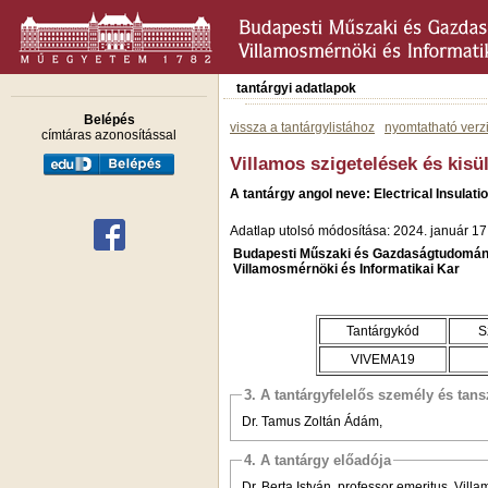
tantárgyi adatlapok
Belépés
vissza a tantárgylistához
nyomtatható verz
címtáras azonosítással
Villamos szigetelések és kisü
A tantárgy angol neve: Electrical Insulat
Adatlap utolsó módosítása: 2024. január 17
Budapesti Műszaki és Gazdaságtudomán
Villamosmérnöki és Informatikai Kar
Tantárgykód
S
VIVEMA19
3. A tantárgyfelelős személy és tan
Dr. Tamus Zoltán Ádám,
4. A tantárgy előadója
Dr. Berta István, professor emeritus, Vil