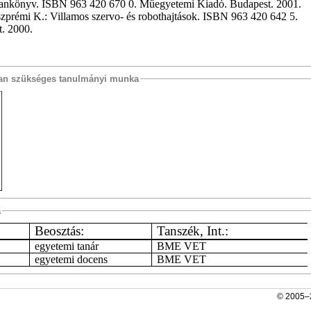
tankönyv. ISBN 963 420 670 0. Műegyetemi Kiadó. Budapest. 2001.
zprémi K.: Villamos szervo- és robothajtások. ISBN 963 420 642 5.
. 2000.
osan szükséges tanulmányi munka
a
Beosztás:
Tanszék, Int.:
egyetemi tanár
BME VET
egyetemi docens
BME VET
© 2005–