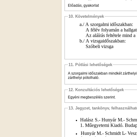
Előadás, gyakorlat
10. Követelmények
a./ A szorgalmi időszakban:
A félév folyamán a hallgató
Az aláírás feltétele mind a ké
b./ A vizsgaidőszakban:
Szóbeli vizsga
11. Pótlási lehetőségek
A szorgalmi időszakban mindkét zárthelyih
zárthelyi pótolható.
12. Konzultációs lehetőségek
Egyéni megbeszélés szerint.
13. Jegyzet, tankönyv, felhasználha
Halász S.- Hunyár M.-
Schmi
1. Műegyetemi Kiadó. Budap
Hunyár M.-
Schmidt I
.
-
Veszp