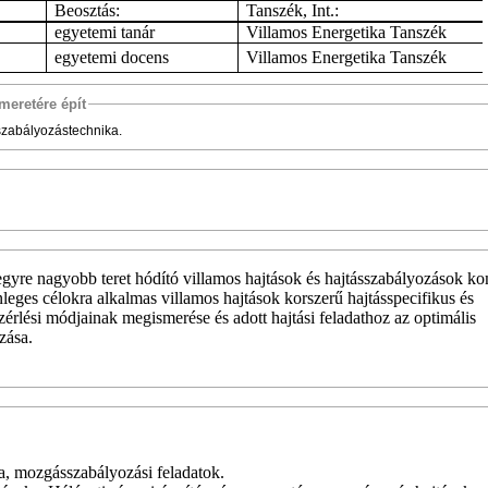
Beosztás:
Tanszék, Int.:
egyetemi tanár
Villamos Energetika Tanszék
egyetemi docens
Villamos Energetika Tanszék
meretére épít
 szabályozástechnika.
gyre nagyobb teret hódító villamos hajtások és hajtásszabályozások k
nleges célokra alkalmas villamos hajtások korszerű hajtásspecifikus és
zérlési módjainak megismerése és adott hajtási feladathoz az optimális
zása.
ja, mozgásszabályozási feladatok.