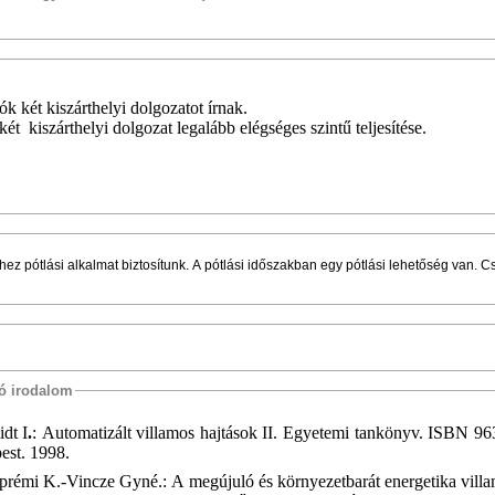
k két kiszárthelyi dolgozatot írnak.
t kiszárthelyi dolgozat legalább elégséges szintű teljesítése.
ez pótlási alkalmat biztosítunk. A pótlási időszakban egy pótlási lehetőség van. C
tó irodalom
dt I
.
:
Automatizált villamos hajtások II. Egyetemi tankönyv. ISBN 9
est. 1998.
rémi K.-Vincze Gyné.: A megújuló és környezetbarát energetika villa