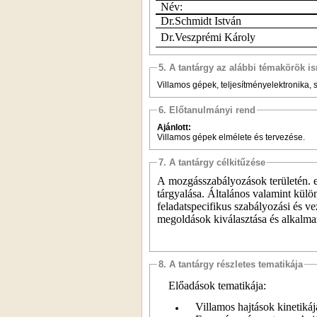
Név:
Dr.Schmidt István
Dr.Veszprémi Károly
5. A tantárgy az alábbi témakörök is
Villamos gépek, teljesítményelektronika,
6. Előtanulmányi rend
Ajánlott:
Villamos gépek elmélete és tervezése.
7. A tantárgy célkitűzése
A mozgásszabályozások területén. e
tárgyalása. Általános valamint külö
feladatspecifikus szabályozási és ve
megoldások kiválasztása és alkalma
8. A tantárgy részletes tematikája
Előadások tematikája:
Villamos hajtások kinetiká