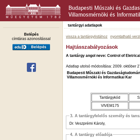
tantárgyi adatlapok
Belépés
vissza a tantárgylistához
nyomtatható verz
címtáras azonosítással
Hajtásszabályozások
A tantárgy angol neve: Control of Eletrica
Adatlap utolsó módosítása: 2009. október 2
Budapesti Műszaki és Gazdaságtudomán
Villamosmérnöki és Informatikai Kar
Tantárgykód
S
VIVEM175
3. A tantárgyfelelős személy és tan
Dr. Veszprémi Károly,
4. A tantárgy előadója