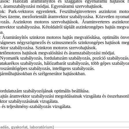
ások: Hálózati áramirányítós és szaggatós egyenáramú hajtások 
, áramszabályozási módjai. Egyenáramú szervohajtások.
ok: Park-vektoros egyenletek. Feszültséginverteres aszinkron motor
ses üzeme, mezőorientált áramvektor szabályozása. Közvetlen nyomat
lyozás. Aszinkron motoros szervohajtások. Áraminverteres aszinkro
amvektor szabályozása. Kétoldalról táplált aszinkrongépes hajtás megval
a.
 Áramirányítós szinkron motoros hajtás megvalósítása, optimális önve
mágneses négyszögmezős és szinuszmezős szinkrongépes hajtások meg
ektor szabályozása. Szinkron motoros szervohajtások.
ptetőmotoros hajtások megvalósítási és áramszabályozási módjai.
 Nyomaték szabályozás, fordulatszám szabályozás, pozíció szabályozás
atakarékos szabályozás, hálózatbarát szabályozás, több gépes szabályoz
roszámítógépes szabályozás, intelligens szabályozás.
járműhajtásokban és szélgenerátor hajtásokban.
ordulatszám szabályozójának optimális beállítása.
ajtás áramvektor szabályozási megoldásainak vizsgálata és összehasonlí
ktor szabályozásának vizsgálata.
és teljesítmény-szabályozás vizsgálata.
őadás, gyakorlat, laboratórium)