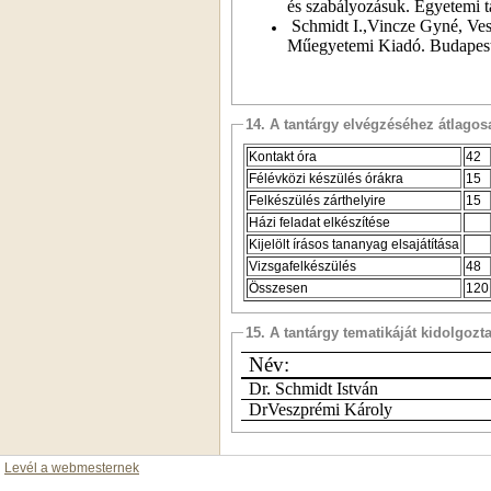
és szabályozásuk. Egyetemi 
Schmidt I.,Vincze Gyné, Ves
Műegyetemi Kiadó. Budapest
14. A tantárgy elvégzéséhez átlag
Kontakt óra
42
Félévközi készülés órákra
15
Felkészülés zárthelyire
15
Házi feladat elkészítése
Kijelölt írásos tananyag elsajátítása
Vizsgafelkészülés
48
Összesen
120
15. A tantárgy tematikáját kidolgozt
Név:
Dr. Schmidt István
DrVeszprémi Károly
Levél a webmesternek