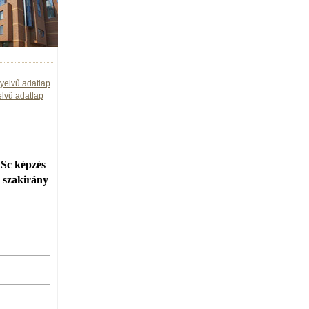
yelvű adatlap
elvű adatlap
MSc képzés
k szakirány