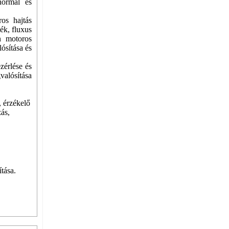
normál és
os hajtás
ék, fluxus
n motoros
ósítása és
zérlése és
valósítása
, érzékelő
ás,
tása.