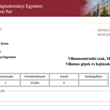
ió
magyar n
angol ny
l Drive
7.
yi Egyetem
Villamosmérnöki szak, 
Villamos gépek és hajtáso
zemeszter
Követelmények
Kredit
Tantárgyfélév
1
2/1/0/v
4
szék