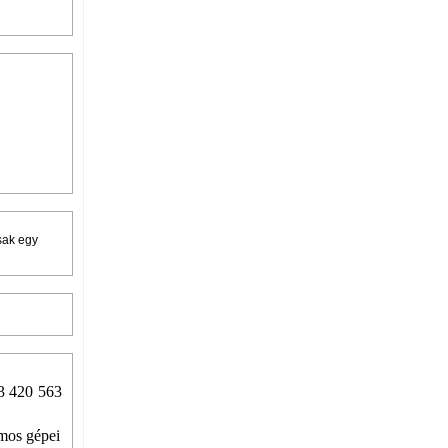
sak egy
63 420 563
mos gépei