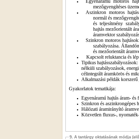
Egyenáramú motoros hajt
mezőgyengítéses üzeme
Aszinkron motoros hajtás
normál és mezőgyengíté
és teljesítmény szabá
hajtás mezőorientált ár
áramvektor szabályozás
Szinkron motoros hajtások:
szabályozása. Állandó
és mezőorientált áramv
Kapcsolt reluktancia és lé
Tipikus hajtásszabályozások:
nélküli szabályozások, energi
célintegrált áramkörös és mik
Alkalmazási példák korszerű 
Gyakorlatok tematikája:
Egyenáramú hajtás áram- és f
Szinkron és aszinkrongépes h
Hálózati áramirányító áramve
Közvetlen fluxus-, nyomaték- 
9. A tantárgy oktatásának módja (el