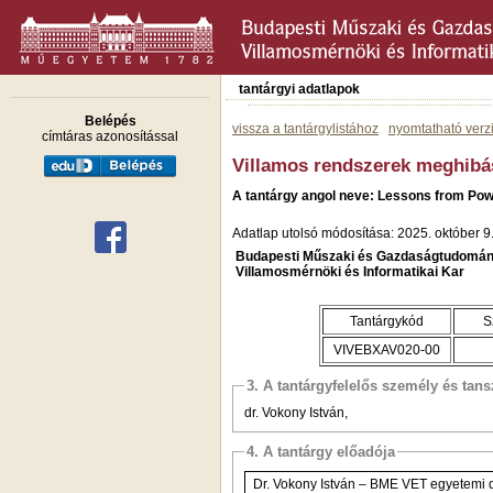
tantárgyi adatlapok
Belépés
vissza a tantárgylistához
nyomtatható verz
címtáras azonosítással
Villamos rendszerek meghibá
A tantárgy angol neve: Lessons from Pow
Adatlap utolsó módosítása: 2025. október 9
Budapesti Műszaki és Gazdaságtudomán
Villamosmérnöki és Informatikai Kar
Tantárgykód
S
VIVEBXAV020-00
3. A tantárgyfelelős személy és tan
dr. Vokony István,
4. A tantárgy előadója
Dr. Vokony István – BME VET egyete