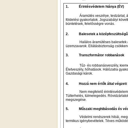
1.
Érintésvédelem hiánya (ÉV)
Á
földelési gyakorlatok. 
büntetések, felelősségre vonás.
2.
Halálos áram
üzemzavarok.
3.
Transzformátor robbanások
Tűz- és
Életveszély, hőhatások. Hálózatra
Gazdasági károk.
4.
Nem megfelelő érint
megszegése.
5.
Védelmi rends
termikus igén