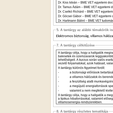
Dr. Kiss István – BME VET egyetemi d
Dr. Tamus Ádám – BME VET egyetemi
Dr. Cselkó Richárd – BME VET egyet
Dr. Göcsei Gábor – BME VET egyetem
Dr. Hartmann Bálint – BME VET t
5. A tantárgy az alábbi témakörök is
Elektromos biztonság, villamos hálóz
7. A tantárgy célkitűzése
A tantárgy célja, hogy a hallgatók megismerjék az elektromos rendszerekben előforduló meghibásodások,
balesetek és üzemzavarok leggyakoribb típusait, azok okait, vala
lehetőségeit. A kurzus során valós esettanulmányokon és gyakorlati példákon keresztül mutatjuk be a hibákhoz
A tantárgy különös figyelmet fordít:
-
a biztonsági elő
-
a villamos
-
-
a megú
-
valamin
A tantárgy célja, hogy a hallgatók a megszerzett ismeretek birtokában képesek legyenek felismerni és elkerülni
a tipikus hibaforrásokat, valamint elősegíteni a biztonságos üzemeltetést és a hatékony
villamosenergia-rendszerekben.
8. A tantárgy részletes tematikája