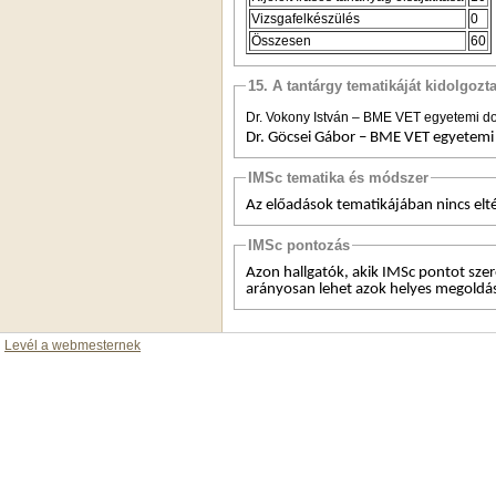
Vizsgafelkészülés
0
Összesen
60
15. A tantárgy tematikáját kidolgozt
Dr. Vokony István – BME VET egyetemi d
Dr. Göcsei Gábor – BME VET egyetemi
IMSc tematika és módszer
Az előadások tematikájában nincs elté
IMSc pontozás
Azon hallgatók, akik IMSc pontot szer
arányosan lehet azok helyes megoldá
Levél a webmesternek