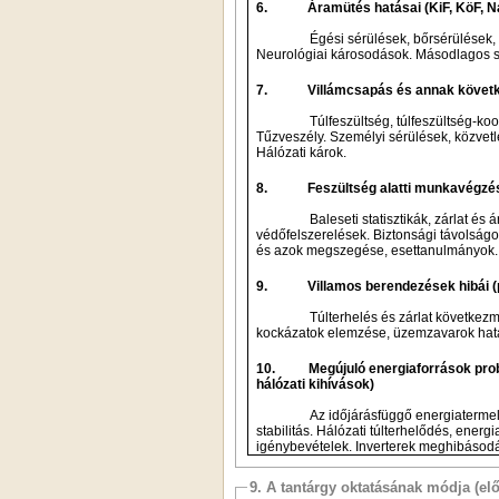
6.
Áramütés hatásai (KiF, KöF, N
Égési sérülések, 
Neurológiai károso
7.
Villámcsapás é
Túlfeszültség, túlfe
Tűzveszély. Személyi sé
Hálózati károk.
8.
Baleseti statisztikák, zá
védőfelszerelések. Biztonsági távolság
és azok megszegése, esettanulmányok.
9.
Túlterhelés és zárl
kockázatok elemzése, ü
10.
hálózati kihívások)
Az időjárásfügg
stabilitás. Hálózati túlter
igénybevételek. Inverterek meghibás
9. A tantárgy oktatásának módja (el