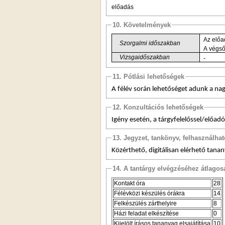
előadás
10. Követelmények
Szorgalmi időszakban
Vizsgaidőszakban
-
11. Pótlási lehetőségek
A félév során lehetőséget adunk a nag
12. Konzultációs lehetőségek
Igény esetén, a tárgyfelelőssel/előad
13. Jegyzet, tankönyv, felhasználha
Közérthető, digitálisan elérhető tana
14. A tantárgy elvégzéséhez átlag
Kontakt óra
28
Félévközi készülés órákra
14
Felkészülés zárthelyire
8
Házi feladat elkészítése
0
Kijelölt írásos tananyag elsajátítása
10