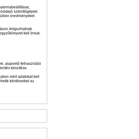
atornabeállításai,
lósidejű számítógépek:
közben eredményeket
máson dolgozhatnak.
gyzőkönyvet kell írniuk.
k, alapvető felhasználói
lentés készítése.
lyben mért adatokat kell
hetik kérdéseiket az