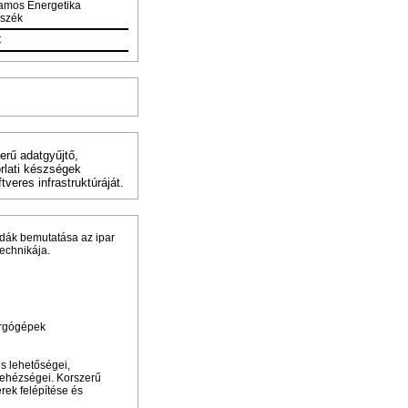
lamos Energetika
szék
C
erű adatgyűjtő,
orlati készségek
veres infrastruktúráját.
ldák bemutatása az ipar
echnikája.
orgógépek
s lehetőségei,
nehézségei. Korszerű
rek felépítése és