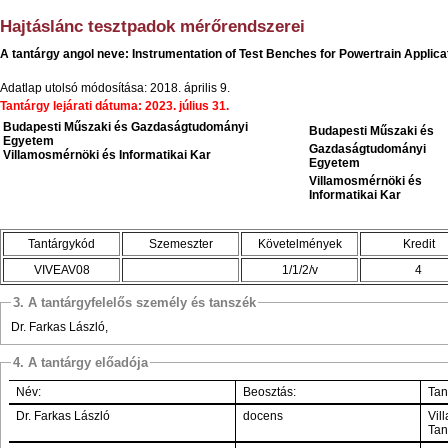
Hajtáslánc tesztpadok mérőrendszerei
A tantárgy angol neve: Instrumentation of Test Benches for Powertrain Applica
Adatlap utolsó módosítása: 2018. április 9.
Tantárgy lejárati dátuma: 2023. július 31.
Budapesti Műszaki és Gazdaságtudományi
Budapesti Műszaki és
Egyetem
Gazdaságtudományi
Villamosmérnöki és Informatikai Kar
Egyetem
Villamosmérnöki és
Informatikai Kar
Tantárgykód
Szemeszter
Követelmények
Kredit
VIVEAV08
1/1/2/v
4
3. A tantárgyfelelős személy és tanszék
Dr. Farkas László,
4. A tantárgy előadója
Név:
Beosztás:
Tans
Dr. Farkas László
docens
Vil
Tan