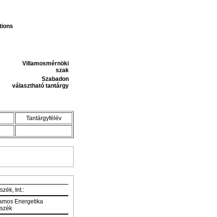
tions
Villamosmérnöki
szak
Szabadon
választható tantárgy
Tantárgyfélév
zék, Int.:
lamos Energetika
szék