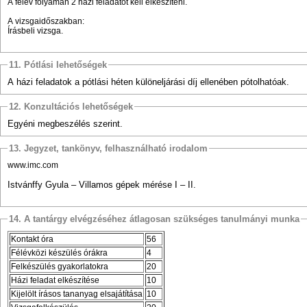
A félév folyamán 2 házi feladatot kell elkészíteni.
A vizsgaidőszakban:
Írásbeli vizsga.
11. Pótlási lehetőségek
A házi feladatok a pótlási héten különeljárási díj ellenében pótolhatóak.
12. Konzultációs lehetőségek
Egyéni megbeszélés szerint.
13. Jegyzet, tankönyv, felhasználható irodalom
www.imc.com
Istvánffy Gyula – Villamos gépek mérése I – II.
14. A tantárgy elvégzéséhez átlagosan szükséges tanulmányi munka
Kontakt óra
56
Félévközi készülés órákra
4
Felkészülés gyakorlatokra
20
Házi feladat elkészítése
10
Kijelölt írásos tananyag elsajátítása
10