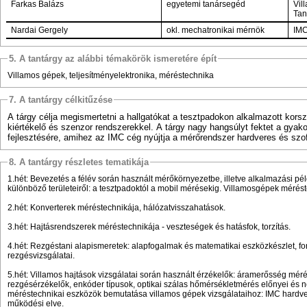
Farkas Balázs
egyetemi tanársegéd
Vil
Tan
Nardai Gergely
okl. mechatronikai mérnök
IM
5. A tantárgy az alábbi témakörök ismeretére épít
Villamos gépek, teljesítményelektronika, méréstechnika
7. A tantárgy célkitűzése
A tárgy célja megismertetni a hallgatókat a tesztpadokon alkalmazott korsz
kiértékelő és szenzor rendszerekkel. A tárgy nagy hangsúlyt fektet a gyak
fejlesztésére, amihez az IMC cég nyújtja a mérőrendszer hardveres és szoft
8. A tantárgy részletes tematikája
1.hét: Bevezetés a félév során használt mérőkörnyezetbe, illetve alkalmazási pé
különböző területeiről: a tesztpadoktól a mobil mérésekig. Villamosgépek mérést
2.hét: Konverterek méréstechnikája, hálózatvisszahatások.
3.hét: Hajtásrendszerek méréstechnikája - veszteségek és hatásfok, torzítás.
4.hét: Rezgéstani alapismeretek: alapfogalmak és matematikai eszközkészlet, f
rezgésvizsgálatai.
5.hét: Villamos hajtások vizsgálatai során használt érzékelők: áramerősség méré
rezgésérzékelők, enkóder típusok, optikai szálas hőmérsékletmérés előnyei és 
méréstechnikai eszközök bemutatása villamos gépek vizsgálataihoz: IMC hardve
működési elve.