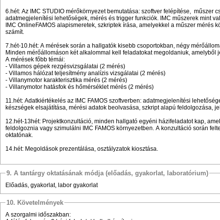
6.hét: Az IMC STUDIO mérőkörnyezet bemutatása: szoftver felépítése, műszer cs
adatmegjelenítési lehetőségek, mérés és trigger funkciók. IMC műszerek mint va
IMC OnlineFAMOS alapismeretek, szkriptek írása, amelyekkel a műszer mérés 
számít.
7.hét-10.hét: A mérések során a hallgatók kisebb csoportokban, négy mérőállo
Minden mérőállomáson két alkalommal kell feladatokat megoldaniuk, amelyből je
A mérések főbb témái:
- Villamos gépek rezgésvizsgálatai (2 mérés)
- Villamos hálózat teljesítmény analízis vizsgálatai (2 mérés)
- Villanymotor karakterisztika mérés (2 mérés)
- Villanymotor hatásfok és hőmérséklet mérés (2 mérés)
11.hét: Adatkiértékelés az IMC FAMOS szoftverben: adatmegjelenítési lehetősége
készségek elsajátítása, mérési adatok beolvasása, szkript alapú feldolgozása, je
12.hét-13hét: Projektkonzultáció, minden hallgató egyéni házifeladatot kap, ame
feldolgoznia vagy szimulálni IMC FAMOS környezetben. A konzultáció során felte
oktatónak.
14.hét: Megoldások prezentálása, osztályzatok kiosztása.
9. A tantárgy oktatásának módja (előadás, gyakorlat, laboratórium)
Előadás, gyakorlat, labor gyakorlat
10. Követelmények
A szorgalmi időszakban: