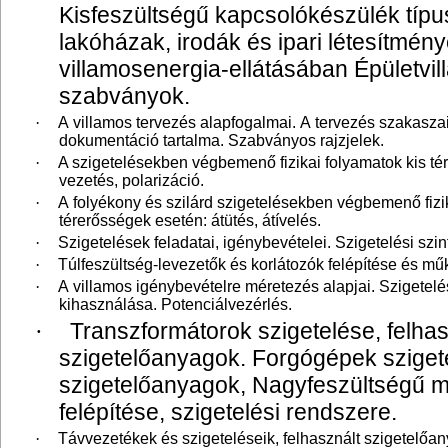
Kisfeszültségű kapcsolókészülék típ
lakóházak, irodák és ipari létesítmén
villamosenergia-ellátásában Épületvil
szabványok.
·
A villamos tervezés alapfogalmai. A tervezés szakasza
dokumentáció tartalma. Szabványos rajzjelek.
·
A szigetelésekben végbemenő fizikai folyamatok kis té
vezetés, polarizáció.
·
A folyékony és szilárd szigetelésekben végbemenő fizi
térerősségek esetén: átütés, átívelés.
·
Szigetelések feladatai, igénybevételei. Szigetelési szi
·
Túlfeszültség-levezetők és korlátozók felépítése és m
·
A villamos igénybevételre méretezés alapjai. Szigete
kihasználása. Potenciálvezérlés.
Transzformátorok szigetelése, felhas
·
szigetelőanyagok. Forgógépek szigete
szigetelőanyagok, Nagyfeszültségű m
felépítése, szigetelési rendszere.
·
Távvezetékek és szigeteléseik, felhasznált szigetelőa