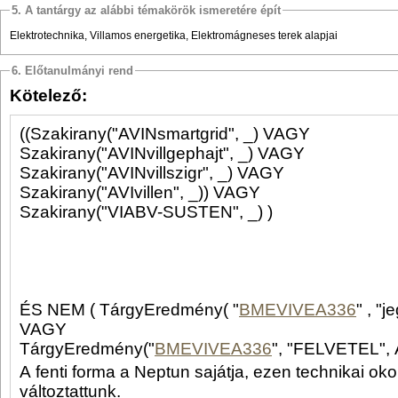
5. A tantárgy az alábbi témakörök ismeretére épít
Elektrotechnika, Villamos energetika, Elektromágneses terek alapjai
6. Előtanulmányi rend
Kötelező:
((Szakirany("AVINsmartgrid", _) VAGY
Szakirany("AVINvillgephajt", _) VAGY
Szakirany("AVINvillszigr", _) VAGY
Szakirany("AVIvillen", _)) VAGY
Szakirany("VIABV-SUSTEN", _) )
ÉS NEM ( TárgyEredmény( "
BMEVIVEA336
VAGY
TárgyEredmény("
BMEVIVEA336
", "FELVETEL", A
A fenti forma a Neptun sajátja, ezen technikai ok
változtattunk.