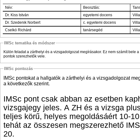
Név:
Beosztás:
Tans
Dr. Kiss István
egyetemi docens
Dr. Szedenik Norbert
c. egyetemi docens
Cselkó Richárd
tanársegéd
IMSc tematika és módszer
Külön feladat a zárthelyi és a vizsgadolgozat megírásakor. Ez nem számít bele a 
pontok szerezhetők vele.
IMSc pontozás
IMSc pontokat a hallgatók a zárthelyi és a vizsgadolgozat me
a következők szerint.
IMSc pont csak abban az esetben kaph
vizsgajegy jeles. A ZH és a vizsga plu
teljes körű, helyes megoldásáért 10-10
tehát az összesen megszerezhető IM
20.