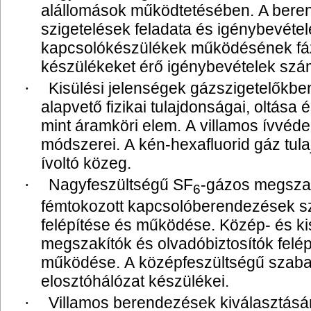
alállomások működtetésében. A bere
szigetelések feladata és igénybevétel
kapcsolókészülékek működésének fáz
készülékeket érő igénybevételek szá
Kisülési jelenségek gázszigetelőkben
·
alapvető fizikai tulajdonságai, oltása 
mint áramköri elem. A villamos ívvéde
módszerei. A kén-hexafluorid gáz tula
ívoltó közeg.
Nagyfeszültségű SF
-gázos megsza
·
6
fémtokozott kapcsolóberendezések s
felépítése és működése. Közép- és ki
megszakítók és olvadóbiztosítók felép
működése. A középfeszültségű szaba
elosztóhálózat készülékei.
Villamos berendezések kiválasztásá
·