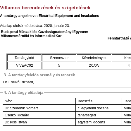
Villamos berendezések és szigetelések
A tantárgy angol neve: Electrical Equipment and Insulations
Adatlap utolsó módosítása: 2020. január 23.
Budapesti Műszaki és Gazdaságtudományi Egyetem
Villamosmérnöki és Informatikai Kar
Fenntartható 
Tantárgykód
Szemeszter
Követelmények
Kred
VIVEAC02
5
2/1/0/v
4
3. A tantárgyfelelős személy és tanszék
Dr. Cselkó Richárd,
4. A tantárgy előadója
Név:
Beosztás:
Tans
Dr. Szedenik Norbert
c. egyetemi docens
Cselkó Richárd
tanársegéd
Dr. Kiss István
egyetemi docens