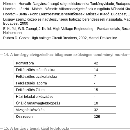
Németh - Horváth: Nagyfeszültségű szigeteléstechnika Tankönyvkiadó, Budapest
Horváth - László - Máthé - Németh: Villamos szigetelések vizsgálata Műszaki Ki
Horváth - Berta - Pohl: Elektrosztatikus feltöltődések, Műszaki Kiadó, Budapest, 
Luspay szerk.: Közép és nagyfeszültségű hálózati berendezések vizsgálata, Ma
Budapest, 2000
E. Kuffel, W.S. Zaengl, J. Kuffel: High Voltage Engineering – Fundamentals, Seco
Heinemann
Ruben D. Garzo: High Voltage Circuit Breakers, 2002, Marcel Dekker Inc.
14. A tantárgy elvégzéséhez átlagosan szükséges tanulmányi munka
Kontakt óra
42
Felkészülés előadásokra
14
Felkészülés gyakorlatokra
7
Felkészülés laborra
-
Felkészülés ZH-ra
15
Házi feladat elkészítése
-
Önálló tananyagfeldolgozás
10
Vizsgafelkészülés
32
Összesen
120
15. A tantárgy tematikáját kidolgozta