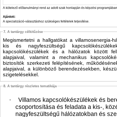
A kötelező előtanulmányi rend az adott szak honlapján és képzési programjában 
Ajánlott:
A specializáció-választáshoz szükséges feltételek teljesítése.
7. A tantárgy célkitűzése
Megismertetni a hallgatókat a villamosenergia-h
kis és nagyfeszültségű kapcsolókészülé
kapcsolókészülékek és a hálózatok között fel
alapjaival
valamint a mechanikus kapcsolóké
,
biztosítók szerkezeti felépítésének, működéséne
alapjaival, a különböző berendezésekben, készü
szigetelésekkel.
8. A tantárgy részletes tematikája
Villamos kapcsolókészülékek és be
·
csoportosítása és feladata a kis-, köz
nagyfeszültségű hálózatokban és sz