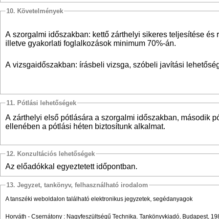
10. Követelmények
A szorgalmi időszakban: kettő zárthelyi sikeres teljesítése és
illetve gyakorlati foglalkozások minimum 70%-án.
A vizsgaidőszakban: írásbeli vizsga, szóbeli javítási lehetősé
11. Pótlási lehetőségek
A zárthelyi első pótlására a szorgalmi időszakban, második pót
ellenében a pótlási héten biztosítunk alkalmat.
12. Konzultációs lehetőségek
Az előadókkal egyeztetett időpontban.
13. Jegyzet, tankönyv, felhasználható irodalom
A tanszéki weboldalon található elektronikus jegyzetek, segédanyagok
Horváth - Csernátony : Nagyfeszültségű Technika. Tankönyvkiadó, Budapest, 19