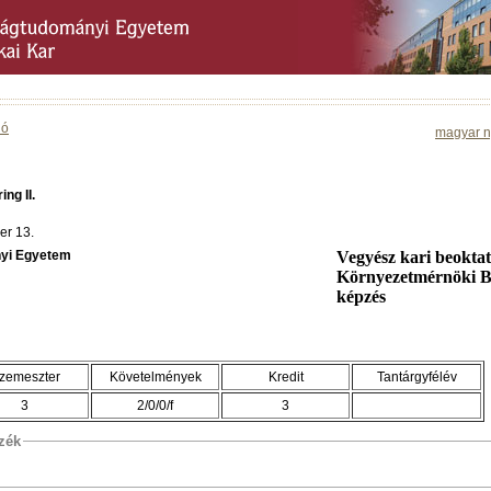
ió
magyar n
ng II.
er 13.
yi Egyetem
Vegyész kari beokta
Környezetmérnöki B
képzés
zemeszter
Követelmények
Kredit
Tantárgyfélév
3
2/0/0/f
3
szék