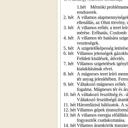
1.hét
Mérnöki problémameg
rendszerek.
2. hét
A villamos alapmennyiségek
ellenállás, az Ohm törvény,
3. hét
A villamos erőtér, a teret le
mérése. Erőhatás, Coulomb t
4. hét
A villamos tér hatására szig
veszteségek.
5. hét
A szigetelőképesség letörése
6. hét
Villamos jelenségek gázokban
Felületi kisülések, átívelés.
7. hét
Villamos szigetelések igényb
kialakításának elvei.
8. hét
A mágneses teret leíró menn
tér anyag jelenlétében. Fer
9. hét
Váltakozó mágneses erőtér. 
fogalma. Mágneses tér és ár
10. hét
A váltakozó feszültség és –
Váltakozó feszültségű áram
11. hét
Háromfázisú hálózatok. A sz
12. hét
Villamos gépek (transzformá
13. hét
A villamos energia előállítá
fogyasztók csatlakoztatása.
14. hét
Villamos áramkörök tranzien