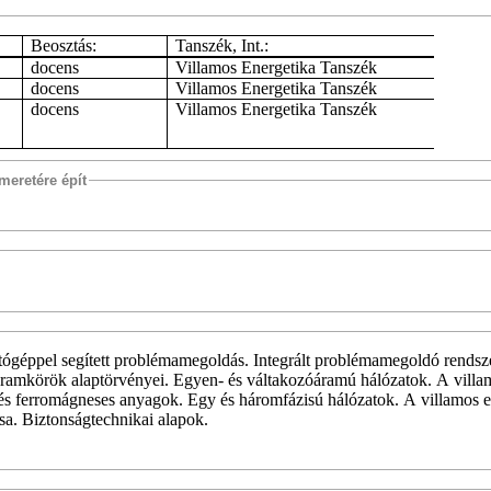
Beosztás:
Tanszék, Int.:
docens
Villamos Energetika Tanszék
docens
Villamos Energetika Tanszék
docens
Villamos Energetika Tanszék
meretére épít
géppel segített problémamegoldás. Integrált problémamegoldó rendsz
áramkörök alaptörvényei. Egyen- és váltakozóáramú hálózatok. A villa
 és ferromágneses anyagok. Egy és háromfázisú hálózatok. A villamos e
ása. Biztonságtechnikai alapok.