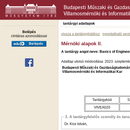
tantárgyi adatlapok
Belépés
vissza a tantárgylistához
nyomtatható verz
címtáras azonosítással
Mérnöki alapok II.
A tantárgy angol neve: Basics of Engineeri
Adatlap utolsó módosítása: 2023. szeptemb
Budapesti Műszaki és Gazdaságtudomán
Villamosmérnöki és Informatikai Kar
Tantárgykód
S
VIVEA020
3. A tantárgyfelelős személy és tan
Dr. Kiss István,