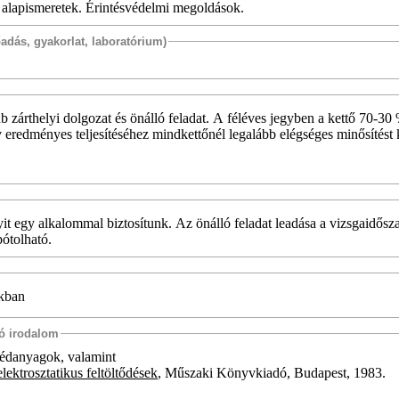
 alapismeretek. Érintésvédelmi megoldások.
őadás, gyakorlat, laboratórium)
 zárthelyi dolgozat és önálló feladat. A féléves jegyben a kettő 70-30
v eredményes teljesítéséhez mindkettőnél legalább elégséges minősítést 
it egy alkalommal biztosítunk. Az önálló feladat leadása a vizsgaidősz
pótolható.
okban
tó irodalom
egédanyagok, valamint
lektrosztatikus feltöltődések
, Műszaki Könyvkiadó, Budapest, 1983.