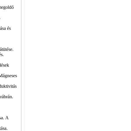
megoldó
s
tása és
átütése.
és.
lések
 Mágneses
uktivitás
rábrán.
sa. A
tása.