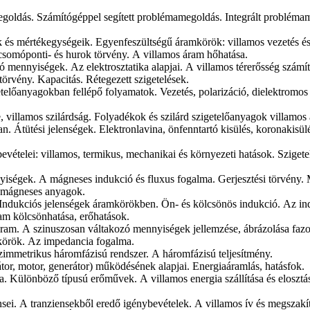
oldás. Számítógéppel segített problémamegoldás. Integrált probléma
 és mértékegységeik. Egyenfeszültségű áramkörök: villamos vezetés é
 csomóponti- és hurok törvény. A villamos áram hőhatása.
író mennyiségek. Az elektrosztatika alapjai. A villamos térerősség számí
örvény. Kapacitás. Rétegezett szigetelések.
etelőanyagokban fellépő folyamatok. Vezetés, polarizáció, dielektromos
, villamos szilárdság. Folyadékok és szilárd szigetelőanyagok villamos 
. Átütési jelenségek. Elektronlavina, önfenntartó kisülés, koronakisül
evételei: villamos, termikus, mechanikai és környezeti hatások. Szigete
yiségek. A mágneses indukció és fluxus fogalma. Gerjesztési törvény.
romágneses anyagok.
Indukciós jelenségek áramkörökben. Ön- és kölcsönös indukció. Az ind
am kölcsönhatása, erőhatások.
áram. A szinuszosan váltakozó mennyiségek jellemzése, ábrázolása fazo
körök. Az impedancia fogalma.
immetrikus háromfázisú rendszer. A háromfázisú teljesítmény.
tor, motor, generátor) működésének alapjai. Energiaáramlás, hatásfok.
sa. Különböző típusú erőművek. A villamos energia szállítása és elosztá
sei. A tranziensekből eredő igénybevételek. A villamos ív és megszakí