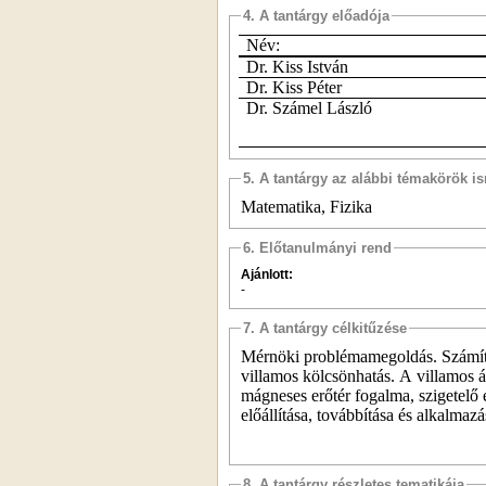
4. A tantárgy előadója
Név:
Dr. Kiss István
Dr. Kiss Péter
Dr. Számel László
5. A tantárgy az alábbi témakörök is
Matematika, Fizika
6. Előtanulmányi rend
Ajánlott:
-
7. A tantárgy célkitűzése
Mérnöki problémamegoldás. Számító
villamos kölcsönhatás. A villamos 
mágneses erőtér fogalma, szigetelő
előállítása, továbbítása és alkalmaz
8. A tantárgy részletes tematikája