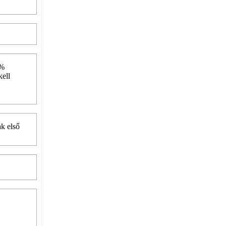
 %
kell
ak első