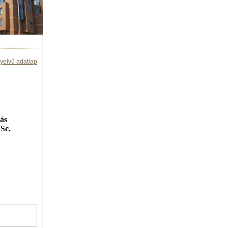
yelvű adatlap
tás
Sc.