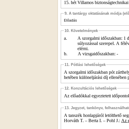
15. hét
Villamos biztonságtechnikai
9. A tantárgy oktatásának módja (el
Előadás
10. Követelmények
a.
A szorgalmi időszakban: 1 db
súlyozással szerepel. A félé
elérni.
b.
A vizsgaidőszakban: -
11. Pótlási lehetőségek
A szorgalmi időszakban pót zárthely
hetében különeljárási díj ellenében 
12. Konzultációs lehetőségek
Az előadókkal egyeztetett időpont
13. Jegyzet, tankönyv, felhasználha
A tanszék honlapjáról letölthető s
Horváth T. – Berta I. – Pohl J.:
Az e