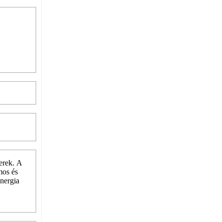
erek. A
mos és
nergia