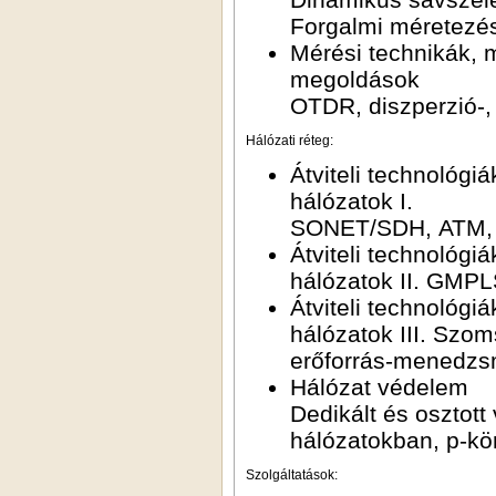
Forgalmi méretezé
Mérési technikák, m
megoldások
OTDR, diszperzió-,
Hálózati réteg:
Átviteli technológi
hálózatok I.
SONET/SDH, ATM,
Átviteli technológi
hálózatok II. GMPL
Átviteli technológi
hálózatok III. Szom
erőforrás-menedzs
Hálózat védelem
Dedikált és osztot
hálózatokban, p‑kö
Szolgáltatások: