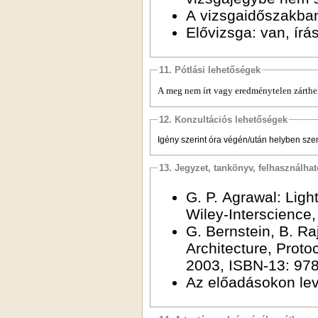
A vizsgaidőszakban:
Elővizsga: van, írás
11. Pótlási lehetőségek
A meg nem írt vagy eredménytelen zárthel
12. Konzultációs lehetőségek
Igény szerint óra végén/után helyben szem
13. Jegyzet, tankönyv, felhasználha
G. P. Agrawal: Lig
Wiley-Interscienc
G. Bernstein, B. R
Architecture, Prot
2003, ISBN-13: 97
Az előadásokon levet