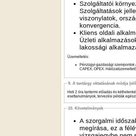
Szolgáltatói környe
Szolgáltatások jel
viszonylatok, orszá
konvergencia.
Kliens oldali alkal
Üzleti alkalmazások
lakossági alkalmazá
Üzemeltetés:
Pénzügyi-gazdasági szempontok a
CAPEX, OPEX. Hálózatüzemeltetői
9. A tantárgy oktatásának módja (el
Heti 2 óra tantermi előadás és kéthetenké
esettanulmányok, tervezési példák egészít
10. Követelmények
A szorgalmi idősza
megírása, ez a félé
vizsgajegybe nem s