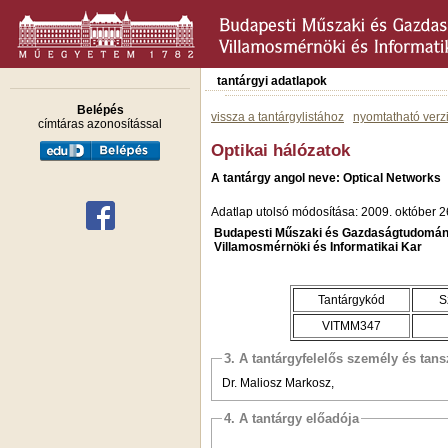
tantárgyi adatlapok
Belépés
vissza a tantárgylistához
nyomtatható verz
címtáras azonosítással
Optikai hálózatok
A tantárgy angol neve: Optical Networks
Adatlap utolsó módosítása: 2009. október 2
Budapesti Műszaki és Gazdaságtudomán
Villamosmérnöki és Informatikai Kar
Tantárgykód
S
VITMM347
3. A tantárgyfelelős személy és tan
Dr. Maliosz Markosz,
4. A tantárgy előadója