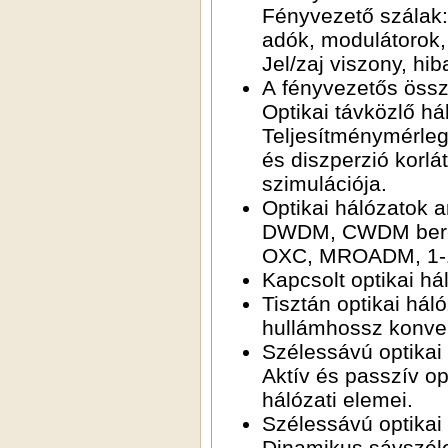
Fényvezető szálak: 
adók, modulátorok, 
Jel/zaj viszony, hib
A fényvezetős össze
Optikai távközlő hál
Teljesítménymérleg, 
és diszperzió korl
szimulációja.
Optikai hálózatok a
DWDM, CWDM bere
OXC, MROADM, 1-10
Kapcsolt optikai h
Tisztán optikai há
hullámhossz konve
Szélessávú optikai 
Aktív és passzív o
hálózati elemei.
Szélessávú optikai 
Dinamikus sávszéle