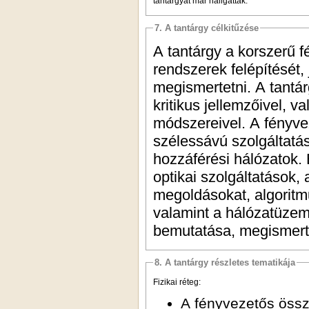
tantárgyat már hallgatták.
7. A tantárgy célkitűzése
A tantárgy a korszerű f
rendszerek felépítését, 
megismertetni. A tantá
kritikus jellemzőivel, v
módszereivel. A fényvez
szélessávú szolgáltatás
hozzáférési hálózatok.
optikai szolgáltatások,
megoldásokat, algoritm
valamint a hálózatüzem
bemutatása, megismerte
8. A tantárgy részletes tematikája
Fizikai réteg:
A fényvezetős össze