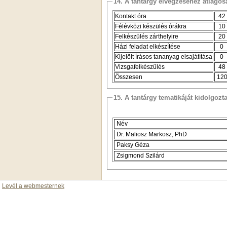
14. A tantárgy elvégzéséhez átlag
Kontakt óra
42
Félévközi készülés órákra
10
Felkészülés zárthelyire
20
Házi feladat elkészítése
0
Kijelölt írásos tananyag elsajátítása
0
Vizsgafelkészülés
48
Összesen
12
15. A tantárgy tematikáját kidolgozt
Név
Dr. Maliosz Markosz, PhD
Paksy Géza
Zsigmond Szilárd
Levél a webmesternek