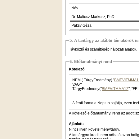
Név
Dr. Maliosz Markosz, PhD
Paksy Géza
5. A tantárgy az alábbi témakörök is
Távközlő és számítógép hálózati alapok.
6. Előtanulmányi rend
Kötelező:
NEM ( TárgyEredmény( "
BMEVITMMA1
VAGY
TárgyEredmény("
BMEVITMMA12
", "FE
A fenti forma a Neptun sajátja, ezen tec
A kötelező előtanulmányi rend az adott s
Ajánlott:
Nincs ilyen követelmény/tárgy.
A tantárgyra kredit nem adható azon hallg