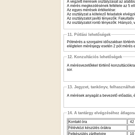
A végzett mérések osztályzását az alábbi
A mérés megkezdésének feltétele az 5 ell
Az egyes mérések értékelése:
Az osztályzat a kötelező feladatok elvég
Az osztályzatot javító tényezők: Fakultat
Az osztályzatot rontó tényezők: Hiányzó
11. Pótlási lehetőségek
Pótmérés a szorgalmi időszakban történhe
elégtelen mérésjegy esetén 2 pót mérés 
12. Konzultációs lehetőségek
A mérésvezetőkkel történő konzultációkra 
sor.
13. Jegyzet, tankönyv, felhasználha
A mérések anyagát a bevezető előadás, é
14. A tantárgy elvégzéséhez átlag
Kontakt óra
42
Félévközi készülés órákra
Felkészülés zárthelyire
10