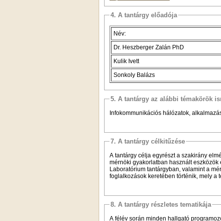
4. A tantárgy előadója
Név:
Dr. Heszberger Zalán PhD
Kulik Ivett
Sonkoly Balázs
5. A tantárgy az alábbi témakörök is
Infokommunikációs hálózatok, alkalmazá
7. A tantárgy célkitűzése
A tantárgy célja egyrészt a szakirány elmé
mérnöki gyakorlatban használt eszközök és
Laboratórium tantárgyban, valamint a mér
foglalkozások keretében történik, mely a 
8. A tantárgy részletes tematikája
A félév során minden hallgató programoz