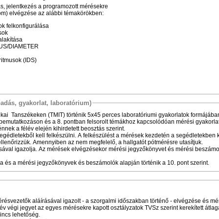
 jelentkezés a programozott mérésekre
) elvégzése az alábbi témakörökben:
k felkonfigurálása
sok
alakítása
DIUS/DIAMETER
ritmusok (IDS)
őadás, gyakorlat, laboratórium)
ikai Tanszékeken (TMIT) történik 5x45 perces laboratóriumi gyakorlatok formájában
-bemutatkozáson és a 8. pontban felsorolt témákhoz kapcsolódóan mérési gyakorla
ek a félév elején kihirdetett beosztás szerint.
egédletekből kell felkészülni. A felkészülést a mérések kezdetén a segédletekben 
lenőrizzük. Amennyiben az nem megfelelő, a hallgatót pótmérésre utasítjuk.
sával igazolja. Az mérések elvégzésekor mérési jegyzőkönyvet és mérési beszámol
a és a mérési jegyzőkönyvek és beszámolók alapján történik a 10. pont szerint.
ésvezetők aláírásával igazolt - a szorgalmi időszakban történő - elvégzése és m
v végi jegyet az egyes mérésekre kapott osztályzatok TVSz szerint kerekített átlag
nincs lehetőség.