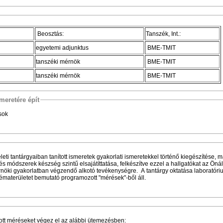
Beosztás:
Tanszék, Int.:
egyetemi adjunktus
BME-TMIT
tanszéki mérnök
BME-TMIT
tanszéki mérnök
BME-TMIT
meretére épít
sok
leti tantárgyaiban tanított ismeretek gyakorlati ismeretekkel történő kiegészítése, 
 módszerek készség szintű elsajátíttatása, felkészítve ezzel a hallgatókat az Önál
nöki gyakorlatban végzendő alkotó tevékenységre. A tantárgy oktatása laboratóri
tématerületet bemutató programozott "mérések"-ből áll.
ott méréseket végez el az alábbi ütemezésben: