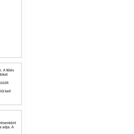
. A félév
tokat
közölt
ót kell
érésenként
a adja. A