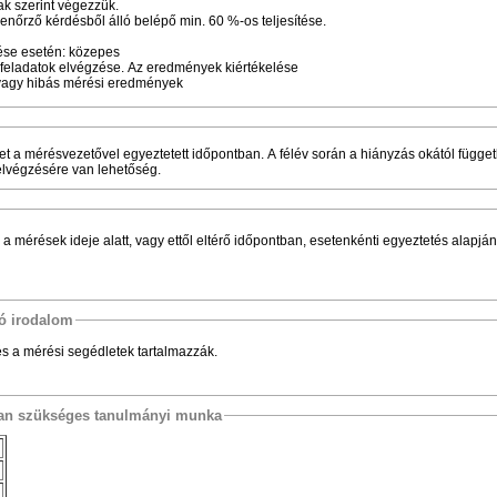
ak szerint végezzük.
enőrző kérdésből álló belépő min. 60 %‑os teljesítése.
zése esetén: közepes
ív feladatok elvégzése. Az eredmények kiértékelése
, vagy hibás mérési eredmények
t a mérésvezetővel egyeztetett időpontban. A félév során a hiányzás okától függet
elvégzésére van lehetőség.
a mérések ideje alatt, vagy ettől eltérő időpontban, esetenkénti egyeztetés alapján
tó irodalom
s a mérési segédletek tartalmazzák.
osan szükséges tanulmányi munka