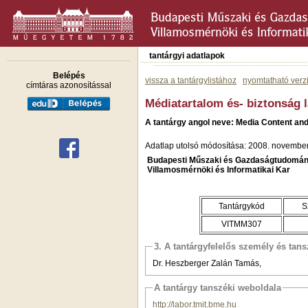
tantárgyi adatlapok
Belépés
vissza a tantárgylistához
nyomtatható verz
címtáras azonosítással
Médiatartalom és- biztonság 
A tantárgy angol neve: Media Content and
Adatlap utolsó módosítása: 2008. november
Budapesti Műszaki és Gazdaságtudomán
Villamosmérnöki és Informatikai Kar
Tantárgykód
S
VITMM307
3. A tantárgyfelelős személy és tan
Dr. Heszberger Zalán Tamás,
A tantárgy tanszéki weboldala
http://labor.tmit.bme.hu