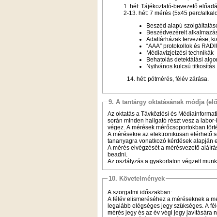
1. hét: Tájékoztató-bevezető előadás,
2-13. hét: 7 mérés (5x45 perc/alkalom
Beszéd alapú szolgáltatáso
Beszédvezérelt alkalmazá
Adattárházak tervezése, ki
“AAA” protokollok és RA
Médiavízjelzési technikák
Behatolás detektálási algo
Nyilvános kulcsú titkosítás
14. hét: pótmérés, félév zárása.
9. A tantárgy oktatásának módja (el
Az oktatás a Távközlési és Médiainformat
során minden hallgató részt vesz a labor
végez. A mérések mérőcsoportokban történn
A mérésekre az elektronikusan elérhető s
tananyagra vonatkozó kérdések alapján el
A mérés elvégzését a mérésvezető aláírá
beadni.
Az osztályzás a gyakorlaton végzett munk
10. Követelmények
A szorgalmi időszakban:
A félév elismeréséhez a méréseknek a mér
legalább elégséges jegy szükséges. A félé
mérés jegy és az év végi jegy javítására 