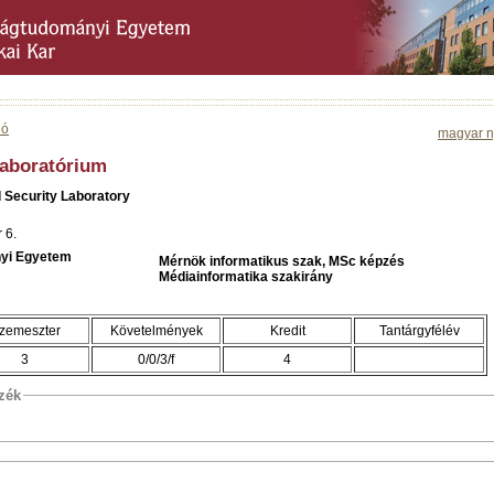
ió
magyar n
laboratórium
 Security Laboratory
 6.
yi Egyetem
Mérnök informatikus szak, MSc képzés
Médiainformatika szakirány
zemeszter
Követelmények
Kredit
Tantárgyfélév
3
0/0/3/f
4
szék