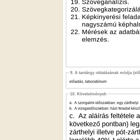
Szöveganalízis.
Szövegkategorizálá
Képkinyerési felad
nagyszámú képhal
Mérések az adatbán
elemzés.
9. A tantárgy oktatásának módja (el
előadás, laboratórium
10. Követelmények
a. A szorgalmi időszakban: egy zárthelyi.
b. A vizsgaidőszakban: házi feladat készí
c. Az aláírás feltétele a
következő pontban) leg
zárthelyi illetve pót-z