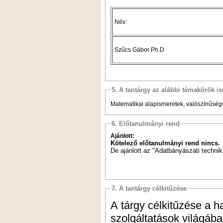
Név:
Szűcs Gábor Ph.D
5. A tantárgy az alábbi témakörök is
Matematikai alapismeretek, valószínűsé
6. Előtanulmányi rend
Ajánlott:
Kötelező
előtanulmányi rend nincs.
De ajánlott az "Adatbányászati techni
7. A tantárgy célkitűzése
A tárgy célkitűzése a h
szolgáltatások világáb