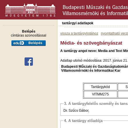
tantárgyi adatlapok
Belépés
vissza a tantárgylistához
nyomtatható verz
címtáras azonosítással
Média- és szövegbányászat
A tantárgy angol neve: Media and Text Mi
Adatlap utolsó módosítása: 2017. június 21.
Budapesti Műszaki és Gazdaságtudomán
Villamosmérnöki és Informatikai Kar
Tantárgykód
S
VITMM275
3. A tantárgyfelelős személy és tan
Dr. Szűcs Gábor,
4. A tantárgy előadója