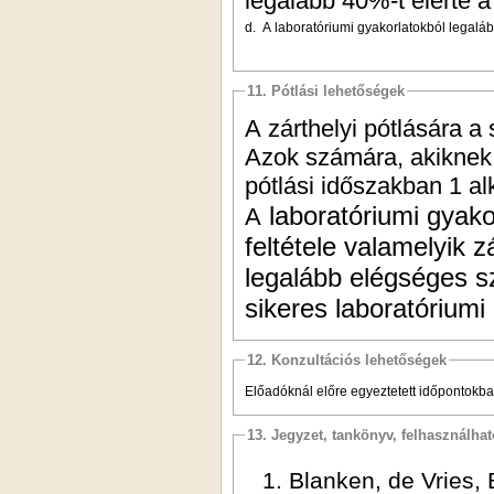
legalább 40%-t elérte a
d. A laboratóriumi gyakorlatokból legaláb
11. Pótlási lehetőségek
A zárthelyi pótlására a
Azok számára, akiknek n
pótlási időszakban 1 al
laboratóriumi gyako
A
feltétele valamelyik z
legalább elégséges s
sikeres
laboratóriumi 
12. Konzultációs lehetőségek
Előadóknál előre egyeztetett időpontokba
13. Jegyzet, tankönyv, felhasználha
Blanken, de Vries, 