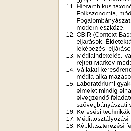
Hierarchikus taxon
Folkszonómia, mód
Fogalombányászat, 
modern eszköze.
CBIR (Context-Base
eljárások. Éldetekt
leképezési eljáráso
Médiaindexelés. Va
rejtett Markov-mod
Vállalati keresőre
média alkalmazáso
Laboratóriumi gyako
elmélet mindig elh
elvégzendő feladato
szövegbányászati sz
Keresési technikák
Médiaosztályozási 
Képklaszterezési fe