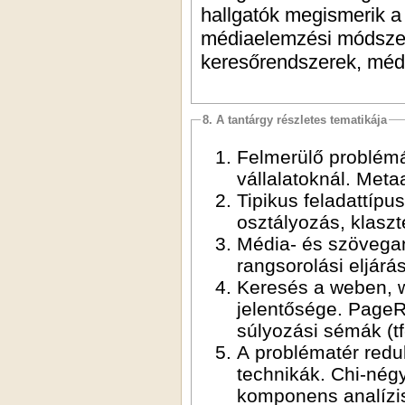
hallgatók megismerik a 
médiaelemzési módszere
keresőrendszerek, médi
8. A tantárgy részletes tematikája
Felmerülő problém
vállalatoknál. Met
Tipikus feladattíp
osztályozás, klaszt
Média- és szövegan
rangsorolási eljárá
Keresés a weben, w
jelentősége. PageR
súlyozási sémák (tf
A problématér reduk
technikák. Chi-nég
komponens analízis