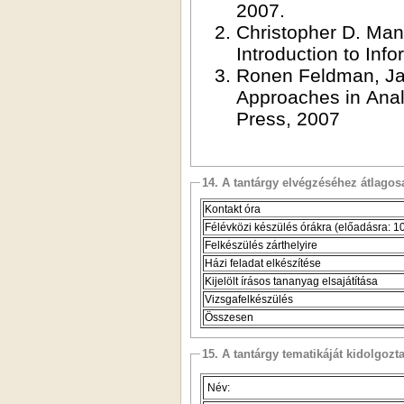
2007.
Christopher D. Man
Introduction to Inf
Ronen Feldman, Ja
Approaches in Anal
Press, 2007
14. A tantárgy elvégzéséhez átlag
Kontakt óra
Félévközi készülés órákra (előadásra: 10,
Felkészülés zárthelyire
Házi feladat elkészítése
Kijelölt írásos tananyag elsajátítása
Vizsgafelkészülés
Összesen
15. A tantárgy tematikáját kidolgozt
Név: