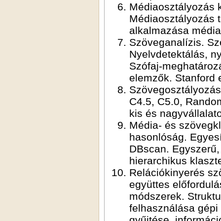
Médiaosztályozás ké
Médiaosztályozás t
alkalmazása média
Szöveganalízis. Sz
Nyelvdetektálás, ny
Szófaj-meghatározás
elemzők. Stanford
Szövegosztályozás.
C4.5, C5.0, Rando
kis és nagyvállalat
Média- és szövegkl
hasonlóság. Egyesít
DBscan. Egyszerű, 
hierarchikus klasz
Relációkinyerés sz
együttes előfordulá
módszerek. Struktu
felhasználása gépi
gyűjtése, informáci