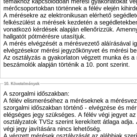
témákhoz kapcsolódóan mérési gyakorlatokat v
mérőcsoportokban történnek a félév elején kihird
A mérésekre az elektronikusan elérhető segédletek
felkészülést a mérések kezdetén a segédletekbe
vonatkozó kérdések alapján ellenőrizzük. Amenn
hallgatót pótmérésre utasítjuk.
A mérés elvégzését a mérésvezető aláírásával i
elvégzésekor mérési jegyzőkönyvet és mérési be
Az osztályzás a gyakorlaton végzett munka és a
beszámolók alapján történik a 10. pont szerint.
10. Követelmények
A szorgalmi időszakban:
A félév elismeréséhez a méréseknek a mérésvezet
szorgalmi időszakban történő - elvégzése és mé
elégséges jegy szükséges. A félév végi jegyet a
osztályzatok TVSz szerint kerekített átlaga adja.
végi jegy javítására nincs lehetőség.
A végzett mérések osztályzását az alábbiak szer