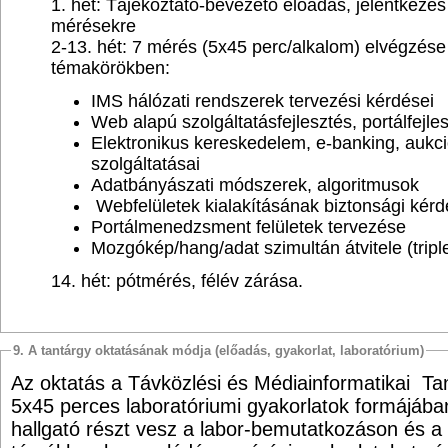
1. hét: Tájékoztató-bevezető előadás, jelentkezé
mérésekre
2-13. hét: 7 mérés (5x45 perc/alkalom) elvégzése
témakörökben:
IMS hálózati rendszerek tervezési kérdései
Web alapú szolgáltatásfejlesztés, portálfejle
Elektronikus kereskedelem, e-banking, aukci
szolgáltatásai
Adatbányászati módszerek, algoritmusok
Webfelületek kialakításának biztonsági kérd
Portálmenedzsment felületek tervezése
Mozgókép/hang/adat szimultán átvitele (tripl
14. hét: pótmérés, félév zárása.
9. A tantárgy oktatásának módja (előadás, gyakorlat, laboratórium)
Az oktatás a Távközlési és Médiainformatikai Ta
5x45 perces laboratóriumi gyakorlatok formájába
hallgató részt vesz a labor-bemutatkozáson és a 