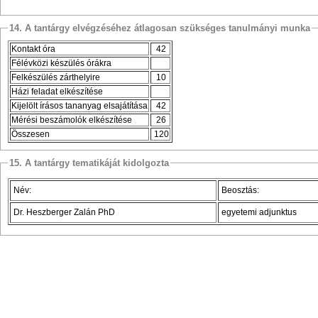
14. A tantárgy elvégzéséhez átlagosan szükséges tanulmányi munka
Kontakt óra
42
Félévközi készülés órákra
Felkészülés zárthelyire
10
Házi feladat elkészítése
Kijelölt írásos tananyag elsajátítása
42
Mérési beszámolók elkészítése
26
Összesen
120
15. A tantárgy tematikáját kidolgozta
Név:
Beosztás:
Dr. Heszberger Zalán PhD
egyetemi adjunktus