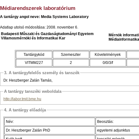
Médiarendszerek laboratórium
A tantárgy angol neve: Media Systems Laboratory
Adatlap utolsó módosítása: 2008. november 6.
Budapesti Műszaki és Gazdaságtudományi Egyetem
Mérnök informat
Villamosmérnöki és Informatikai Kar
Médiainformatika
Tantárgykód
Szemeszter
Követelmények
VITMM227
2
0/0/3/f
3. A tantárgyfelelős személy és tanszék
Dr. Heszberger Zalán Tamás,
A tantárgy tanszéki weboldala
http://labor.tmit.bme.hu
4. A tantárgy előadója
Név:
Beosztás:
Dr. Heszberger Zalán PhD
egyetemi adjunktus
Kulik Ivett
tanszéki mérnök