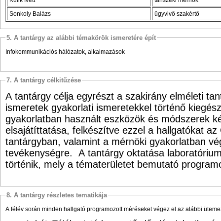
Sonkoly Balázs
ügyvivő szakértő
5. A tantárgy az alábbi témakörök ismeretére épít
Infokommunikációs hálózatok, alkalmazások
7. A tantárgy célkitűzése
A tantárgy célja egyrészt a szakirány elméleti tan
ismeretek gyakorlati ismeretekkel történő kiegés
gyakorlatban használt eszközök és módszerek ké
elsajátíttatása, felkészítve ezzel a hallgatókat a
tantárgyban, valamint a mérnöki gyakorlatban vé
tevékenységre. A tantárgy oktatása laboratórium
történik, mely a tématerületet bemutató programo
8. A tantárgy részletes tematikája
A félév során minden hallgató programozott méréseket végez el az alábbi ütem