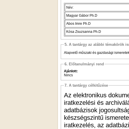
Név:
Magyar Gábor Ph.D
Abos Imre Ph.D
Kósa Zsuzsanna Ph.D
5. A tantárgy az alábbi témakörök is
Alapvető műszaki és gazdasági ismeretek.
6. Előtanulmányi rend
Ajánlott:
Nincs
7. A tantárgy célkitűzése
Az elektronikus dokume
iratkezelési és archivá
adatbázisok jogosultsá
készségszintű ismerete
iratkezelés, az adatbáz