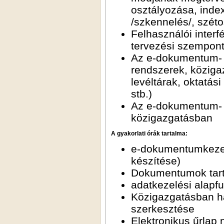
osztályozása, inde
/szkennelés/, széto
Felhasználói interf
tervezési szempont
Az e-dokumentum- és
rendszerek, köziga
levéltárak, oktatá
stb.)
Az e-dokumentum- é
közigazgatásban
A gyakorlati órák tartalma:
e-dokumentumkezelés
készítése)
Dokumentumok tarta
adatkezelési alapfu
Közigazgatásban h
szerkesztése
Elektronikus űrlap 