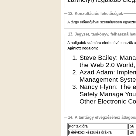
12. Konzultációs lehetőségek
A tárgy előadójával személyesen egyeztet
13. Jegyzet, tankönyv, felhasználha
A hallgatók számára elérhetővé tesszük a
Ajánlott irodalom:
Steve Bailey: Man
the Web 2.0 World,
Azad Adam: Implem
Management System
Nancy Flynn: The e
Safely Manage Your
Other Electronic 
14. A tantárgy elvégzéséhez átlag
Kontakt óra
56
Félévközi készülés órákra
20