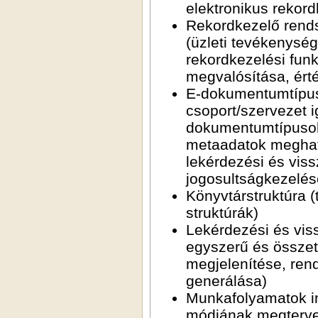
elektronikus rekor
Rekordkezelő rends
(üzleti tevékenys
rekordkezelési fun
megvalósítása, ért
E-dokumentumtípuso
csoport/szervezet 
dokumentumtípusok
metaadatok meghatá
lekérdezési és vis
jogosultságkezelés
Könyvtárstruktúra (
struktúrák)
Lekérdezési és vis
egyszerű és össze
megjelenítése, ren
generálása)
Munkafolyamatok in
módjának megtervez