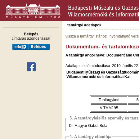
tantárgyi adatlapok
Belépés
vissza a tantárgylistához
nyomtatható verz
címtáras azonosítással
Dokumentum- és tartalomkez
A tantárgy angol neve: Document and C
Adatlap utolsó módosítása: 2010. április 22.
Budapesti Műszaki és Gazdaságtudomán
Villamosmérnöki és Informatikai Kar
Tantárgykód
S
VITMM195
3. A tantárgyfelelős személy és tan
Dr. Magyar Gábor Béla,
4. A tantárgy előadója