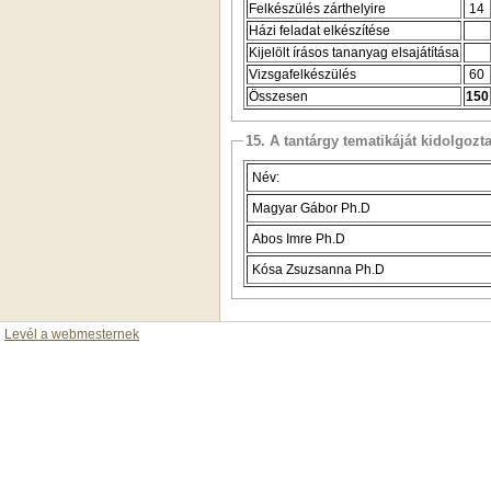
Felkészülés zárthelyire
14
Házi feladat elkészítése
Kijelölt írásos tananyag elsajátítása
Vizsgafelkészülés
60
Összesen
150
15. A tantárgy tematikáját kidolgozt
Név:
Magyar Gábor Ph.D
Abos Imre Ph.D
Kósa Zsuzsanna Ph.D
Levél a webmesternek