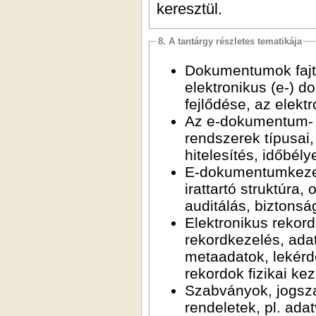
keresztül.
8. A tantárgy részletes tematikája
Dokumentumok fajtá
elektronikus (e-) 
fejlődése, az elek
Az e-dokumentum- é
rendszerek típusai
hitelesítés, időbél
E-dokumentumkezel
irattartó struktúra
auditálás, biztonsá
Elektronikus rekor
rekordkezelés, adatt
metaadatok, lekérd
rekordok fizikai ke
Szabványok, jogsza
rendeletek, pl. ad