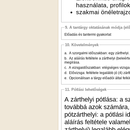
használata, profilo
szakmai önéletrajz
9. A tantárgy oktatásának módja (el
Előadás és tantermi gyakorlat
10. Követelmények
a. A szorgalmi időszakban: egy zárthelyi. 
b. Az aláírás feltétele a zárthelyi (beleér
megírása.
c. A vizsgaidőszakban: elégséges vizsga
d. Elővizsga: feltétele legalább jó (4) zár
e. Opcionálisan a tárgy előadói által felkín
11. Pótlási lehetőségek
A zárthelyi pótlása: a s
továbbá azok számára, 
pótzárthelyi: a pótlási 
aláírás feltétele valame
zárthelyi) legalább elég