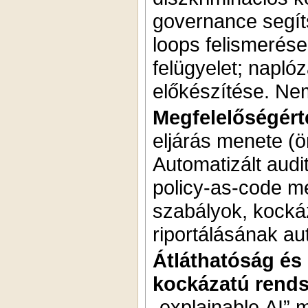
governance segít
loops felismerése
felügyelet; napl
előkészítése. Ne
Megfelelőségért
eljárás menete (ö
Automatizált audi
policy-as-code m
szabályok, kockáz
riportálásának au
Átláthatóság és 
kockázatú rends
„explainable AI” 