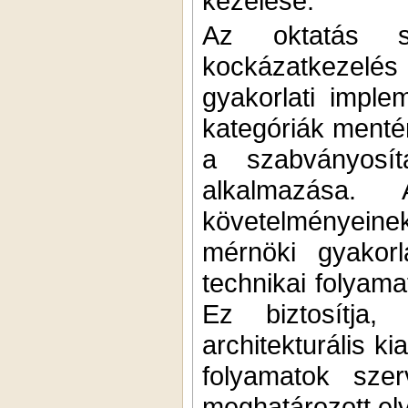
kezelése.
Az oktatás s
kockázatkezelé
gyakorlati imple
kategóriák mentén
a szabványosí
alkalmazása.
követelményeine
mérnöki gyakor
technikai folyama
Ez biztosítja,
architekturális k
folyamatok sze
meghatározott el