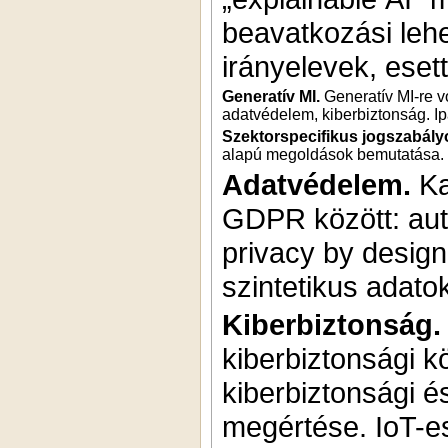
beavatkozási leh
irányelevek, ese
Generatív MI.
Generatív MI-re vo
adatvédelem, kiberbiztonság. I
Szektorspecifikus jogszabály
alapú megoldások bemutatása. I
Adatvédelem.
Ka
GDPR között: auto
privacy by desig
szintetikus adato
Kiberbiztonság.
kiberbiztonsági 
kiberbiztonsági é
megértése. IoT-e