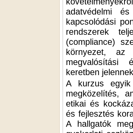
követelményekről
adatvédelmi és 
kapcsolódási po
rendszerek telj
(compliance) sz
környezet, az 
megvalósítási 
keretben jelenne
A kurzus egyik 
megközelítés, a
etikai és kocká
és fejlesztés kor
A hallgatók meg