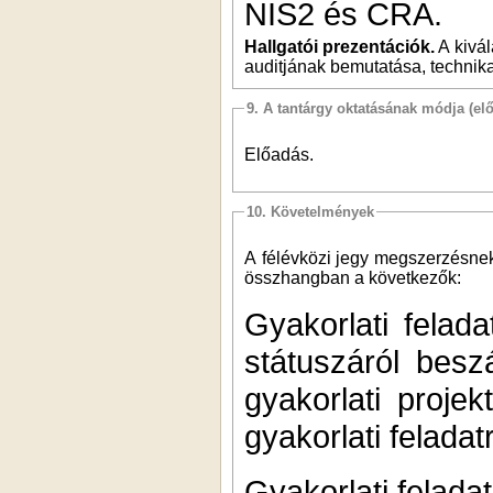
NIS2 és CRA.
Hallgatói prezentációk.
A kivál
auditjának bemutatása, technika
9. A tantárgy oktatásának módja (el
Előadás.
10. Követelmények
A félévközi jegy megszerzésnek
összhangban a következők:
Gyakorlati felada
státuszáról besz
gyakorlati proje
gyakorlati felada
Gyakorlati feladat