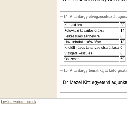
14. A tantárgy elvégzéséhez átlag
Kontakt óra
28
Félévközi készülés órákra
14
Felkészülés zárthelyire
0
Házi feladat elkészítése
18
Kijelölt írásos tananyag elsajátítása
0
Vizsgafelkészülés
0
Összesen
60
15. A tantárgy tematikáját kidolgozt
Dr. Mezei Kitti egyetemi adjunkt
Levél a webmesternek