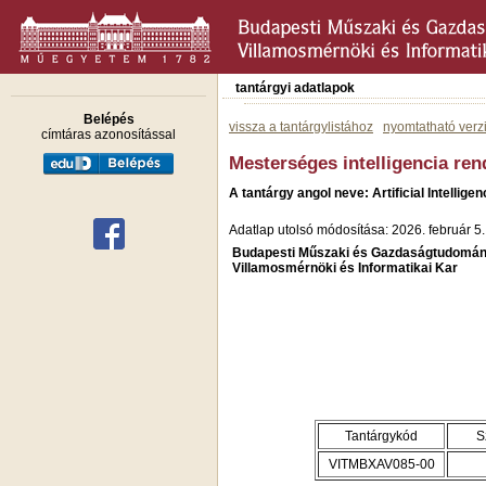
tantárgyi adatlapok
Belépés
vissza a tantárgylistához
nyomtatható verz
címtáras azonosítással
Mesterséges intelligencia re
A tantárgy angol neve: Artificial Intelli
Adatlap utolsó módosítása: 2026. február 5.
Budapesti Műszaki és Gazdaságtudomán
Villamosmérnöki és Informatikai Kar
Tantárgykód
S
VITMBXAV085-00