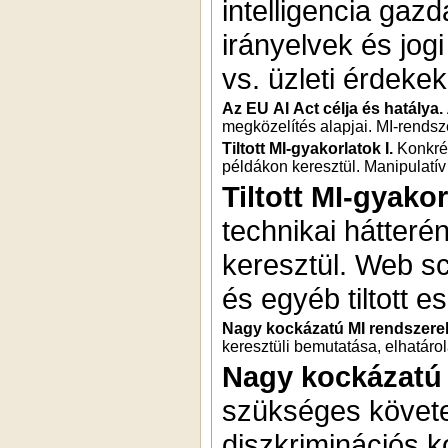
intelligencia gazd
irányelvek és jog
vs. üzleti érdeke
Az EU AI Act célja és hatálya.
megközelítés alapjai. MI-rendsz
Tiltott MI-gyakorlatok I.
Konkrét
példákon keresztül. Manipulatív
Tiltott MI-gyakor
technikai hátteré
keresztül. Web s
és egyéb tiltott 
Nagy kockázatú MI rendszerek
keresztüli bemutatása, elhatárolá
Nagy kockázatú 
szükséges követ
diszkriminációs k