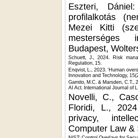
Eszteri, Dániel
profilalkotás (
Mezei Kitti (sz
mesterséges in
Budapest, Wolter
Schuett, J., 2024. Risk manag
Regulation, 15.
Enqvist, L., 2023. ‘Human overs
Innovation and Technology, 15(2
Gamito, M.C. & Marsden, C.T., 20
AI Act. International Journal of
Novelli, C., Cas
Floridi, L., 202
privacy, intell
Computer Law & 
NIST: Control Overlays for Secu