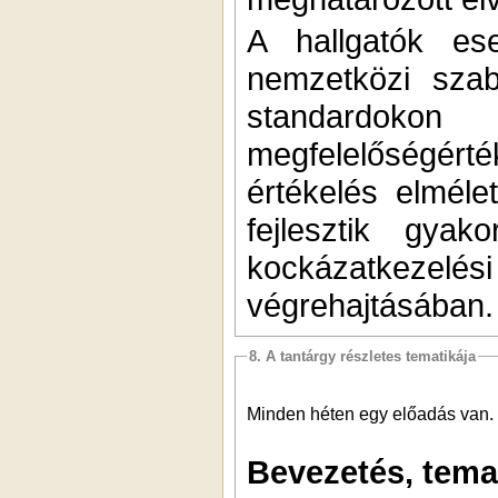
A hallgatók es
nemzetközi sza
standardokon
megfelelőségér
értékelés elmélet
fejlesztik gyak
kockázatkezel
végrehajtásában.
8. A tantárgy részletes tematikája
Minden héten egy előadás van.
Bevezetés, tema