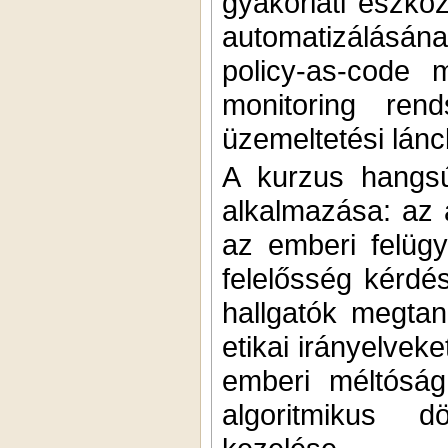
gyakorlati eszköz
automatizálásán
policy-as-code 
monitoring rend
üzemeltetési lánc
A kurzus hangsú
alkalmazása: az 
az emberi felügy
felelősség kérd
hallgatók megtan
etikai irányelvek
emberi méltóság
algoritmikus d