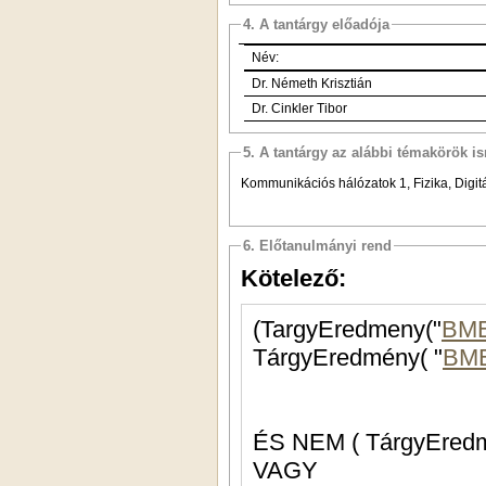
4. A tantárgy előadója
Név:
Dr. Németh Krisztián
Dr. Cinkler Tibor
5. A tantárgy az alábbi témakörök is
Kommunikációs hálózatok 1, Fizika, Digit
6. Előtanulmányi rend
Kötelező:
(TargyEredmeny("
BME
TárgyEredmény( "
BME
ÉS NEM ( TárgyEredm
VAGY