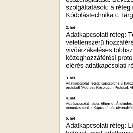
szolgáltatások; a réteg
Kódolástechnika c. tárg
2. hét
Adatkapcsolati réteg: 
véletlenszerű hozzáféré
vivőérzékeléses többs
közeghozzáférési protok
elérés adatkapcsolati r
3. hét
Adatkapcsolati réteg: Kapcsolt helyi hál
protokoll (Address Resolution Protocol, 
4. hét
Adatkapcsolati réteg: Ethernet. Áttekintés
menedzsmentje. Kapcsolás és útvonalválas
5. hét
Adatkapcsolati réteg: Li