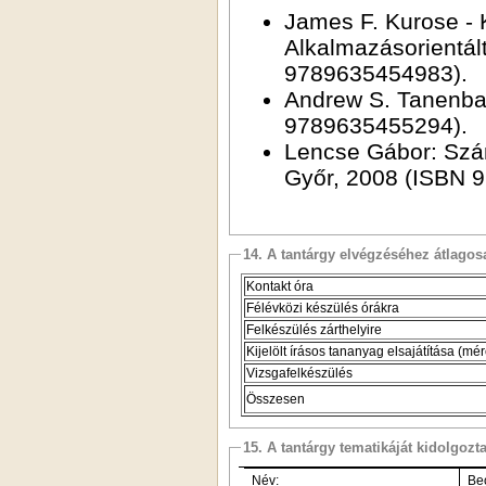
James F. Kurose - Keith W. Ross: Szá
Alkalmazásorientált me
9789635454983).
Andrew S. Tanenbaum: Számítógép-hálózatok, Panem
9789635455294).
Lencse Gábor: Számítógép hálózato
Győr, 2008 (ISBN 
14. A tantárgy elvégzéséhez átlag
Kontakt óra
Félévközi készülés órákra
Felkészülés zárthelyire
Kijelölt írásos tananyag elsajátítása (mé
Vizsgafelkészülés
Összesen
15. A tantárgy tematikáját kidolgozt
Név:
Be