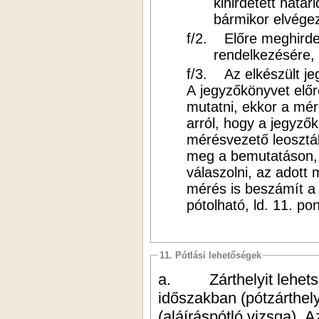
kihirdetett hatá
bármikor elvégez
f/2. Előre meghirdet
rendelkezésére, 
f/3. Az elkészült jeg
A jegyzőkönyvet előr
mutatni, ekkor a mér
arról, hogy a jegyző
mérésvezető leosztál
meg a bemutatáson, 
válaszolni, az adott 
mérés is beszámít a
pótolható, ld. 11. po
11. Pótlási lehetőségek
a.
Zárthelyit lehe
időszakban (pótzárthely
(aláíráspótló vizsga). 