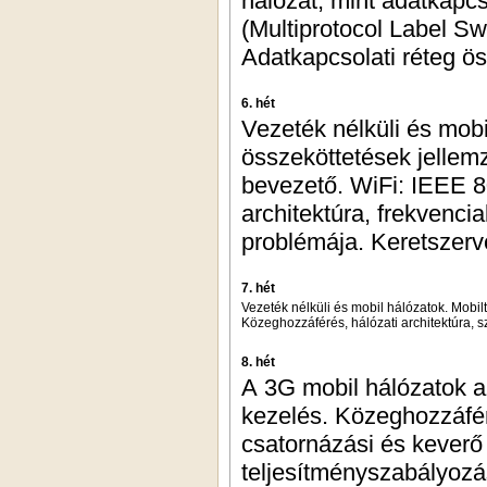
hálózat, mint adatkapc
(Multiprotocol Label S
Adatkapcsolati réteg ös
6. hét
Vezeték nélküli és mobi
összeköttetések jelle
bevezető. WiFi: IEEE 80
architektúra, frekvenci
problémája. Keretszerve
7. hét
Vezeték nélküli és mobil hálózatok. Mobilt
Közeghozzáférés, hálózati architektúra, s
8. hét
A 3G mobil hálózatok a
kezelés. Közeghozzáfé
csatornázási és keverő
teljesítményszabályozás