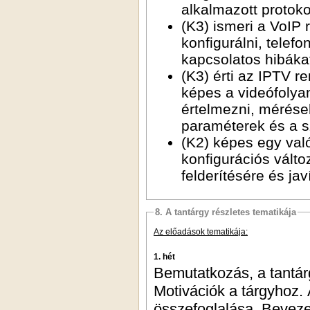
alkalmazott protokol
(K3) ismeri a VoIP 
konfigurálni, telefo
kapcsolatos hibáka
(K3) érti az IPTV r
képes a videófolya
értelmezni, mérések
paraméterek és a 
(K2) képes egy val
konfigurációs válto
felderítésére és jav
8. A tantárgy részletes tematikája
Az előadások tematikája:
1. hét
Bemutatkozás, a tantár
Motivációk a tárgyhoz.
összefoglalása. Bevezet