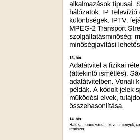
alkalmazások típusai. 
hálózatok. IP Televízió
különbségek. IPTV: fej
MPEG-2 Transport Stre
szolgáltatásminőség: m
minőségjavítási lehető
13. hét
Adatátvitel a fizikai r
(áttekintő ismétlés). S
adatátvitelben. Vonali
példák. A kódolt jelek 
működési elvek, tulajd
összehasonlítása.
14. hét
Hálózatmenedzsment: követelmények, cél
rendszer.