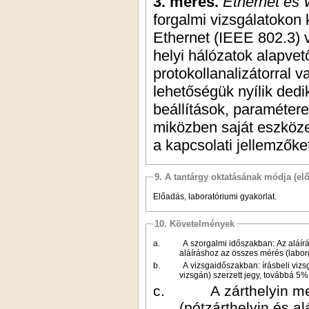
3. mérés.
Ethernet és 
forgalmi vizsgálatokon
Ethernet (IEEE 802.3) 
helyi hálózatok alapvet
protokollanalizátorral 
lehetőségük nyílik dedi
beállítások, paraméter
miközben saját eszközei
a kapcsolati jellemzőke
9. A tantárgy oktatásának módja (el
Előadás, laboratóriumi gyakorlat.
10. Követelmények
a.
A szorgalmi időszakban: Az aláírás
aláíráshoz az összes mérés (laborg
b.
A vizsgaidőszakban: írásbeli vizs
vizsgán) szerzett jegy, továbbá 5%
c.
A zárthelyin m
(pótzárthelyin és a