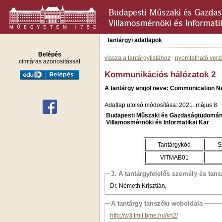
tantárgyi adatlapok
Belépés
vissza a tantárgylistához
nyomtatható verz
címtáras azonosítással
Kommunikációs hálózatok 2
A tantárgy angol neve: Communication Ne
Adatlap utolsó módosítása: 2021. május 8.
Budapesti Műszaki és Gazdaságtudomán
Villamosmérnöki és Informatikai Kar
Tantárgykód
S
VITMAB01
3. A tantárgyfelelős személy és tan
Dr. Németh Krisztián,
A tantárgy tanszéki weboldala
http://w3.tmit.bme.hu/kh2/