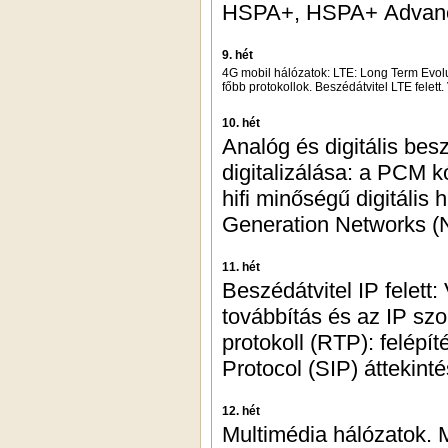
HSPA+, HSPA+ Advan
9. hét
4G mobil hálózatok: LTE: Long Term Evolu
főbb protokollok. Beszédátvitel LTE felett
10. hét
Analóg és digitális bes
digitalizálása: a PCM k
hifi minőségű digitális
Generation Networks (N
11. hét
Beszédátvitel IP felett:
továbbítás és az IP szo
protokoll (RTP): felépí
Protocol (SIP) áttekinté
12. hét
Multimédia hálózatok. 