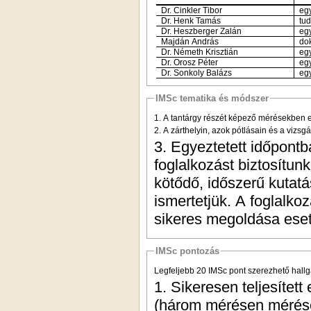
Dr. Cinkler Tibor
eg
Dr. Henk Tamás
tu
Dr. Heszberger Zalán
eg
Majdán András
do
Dr. Németh Krisztián
eg
Dr. Orosz Péter
eg
Dr. Sonkoly Balázs
eg
IMSc tematika és módszer
1. A tantárgy részét képező mérésekben em
2. A zárthelyin, azok pótlásain és a vizsg
3. Egyeztetett időpontb
foglalkozást biztosítun
kötődő, időszerű kutatá
ismertetjük. A foglalko
sikeres megoldása ese
IMSc pontozás
Legfeljebb 20 IMSc pont szerezhető hallga
1. Sikeresen teljesítet
(három mérésen mérése