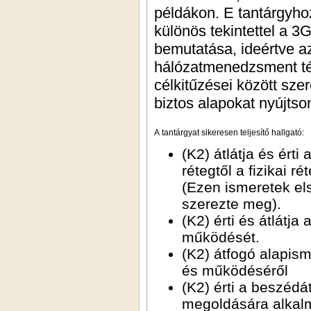
példákon. E tantárgyhoz
különös tekintettel a 
bemutatása, ideértve az
hálózatmenedzsment tém
célkitűzései között sz
biztos alapokat nyújtso
A tantárgyat sikeresen teljesítő hallgató:
(K2) átlátja és ért
rétegtől a fizikai 
(Ezen ismeretek el
szerezte meg).
(K2) érti és átlátja
működését.
(K2) átfogó alapism
és működéséről
(K2) érti a beszédá
megoldására alkalma