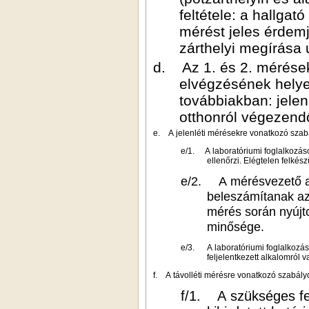
feltétele: a hallgat
mérést jeles érdem
zárthelyi megírása u
d. Az 1. és 2. mérések (
elvégzésének helye 
továbbiakban: jelen
otthonról végezendő
e. A jelenléti mérésekre vonatkozó szab
e/1.
A laboratóriumi foglalkozás
ellenőrzi. Elégtelen felké
e/2.
A mérésvezető a
beleszámítanak az
mérés során nyújtot
minősége.
e/3.
A laboratóriumi foglalkozá
feljelentkezett alkalomról 
f. A távolléti mérésre vonatkozó szabály
f/1. A szükséges fel