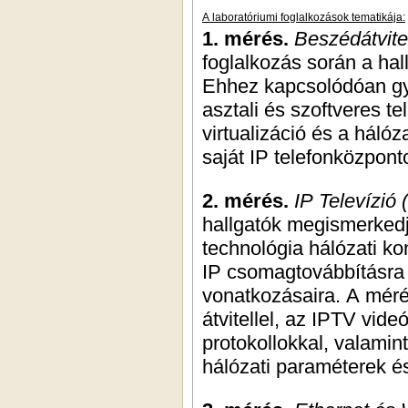
A laboratóriumi foglalkozások tematikája:
1. mérés.
Beszédátvitel
foglalkozás során a hall
Ehhez kapcsolódóan gya
asztali és szoftveres t
virtualizáció és a háló
saját IP telefonközponto
2. mérés.
IP Televízió 
hallgatók megismerked
technológia hálózati ko
IP csomagtovábbításra 
vonatkozásaira. A méré
átvitellel, az IPTV vid
protokollokkal, valamin
hálózati paraméterek 