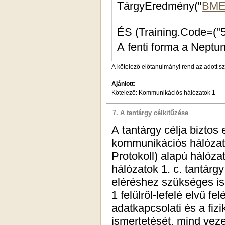
TárgyEredmény("
BME
A fenti forma a Neptun
A kötelező előtanulmányi rend az adott s
Ajánlott:
Kötelező: Kommunikációs hálózatok 1
7. A tantárgy célkitűzése
A tantárgy célja biztos 
kommunikációs hálózatok
Protokoll) alapú hálóz
hálózatok 1. c. tantárgy 
eléréshez szükséges i
1 felülről-lefelé elvű f
adatkapcsolati és a fizi
ismertetését, mind vez