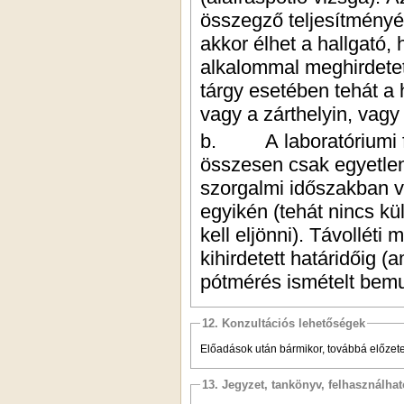
összegző teljesítményér
akkor élhet a hallgató,
alkalommal meghirdetett
tárgy esetében tehát a 
vagy a zárthelyin, vagy 
b.
A laboratóriumi 
összesen csak egyetlen
szorgalmi időszakban v
egyikén (tehát nincs k
kell eljönni). Távolléti
kihirdetett határidőig (
pótmérés ismételt bemut
12. Konzultációs lehetőségek
Előadások után bármikor, továbbá előzet
13. Jegyzet, tankönyv, felhasználha