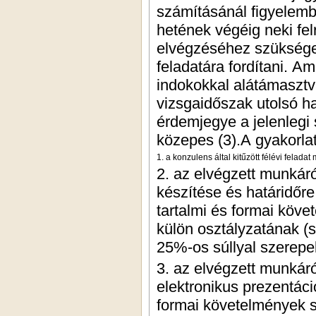
számításánál figyelembe
hetének végéig neki fe
elvégzéséhez szüksége
feladatára fordítani. 
indokokkal alátámasztva
vizsgaidőszak utolsó 
érdemjegye a jelenlegi
közepes (3).A gyakorlat
1. a konzulens által kitűzött félévi felad
2. az elvégzett munkár
készítése és határidőr
tartalmi és formai köve
külön osztályzatának (
25%-os súllyal szerepel
3. az elvégzett munkáró
elektronikus prezentáci
formai követelmények sz