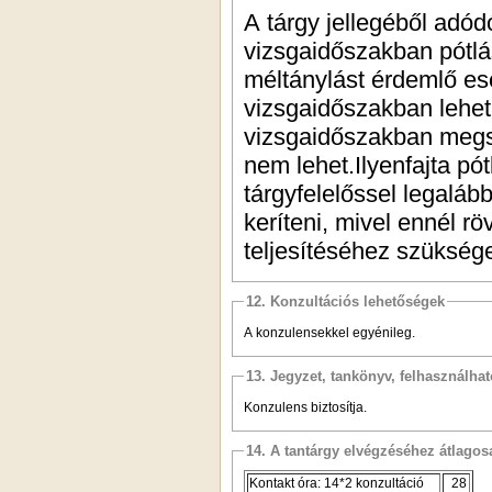
A tárgy jellegéből adó
vizsgaidőszakban pótlá
méltánylást érdemlő es
vizsgaidőszakban lehet
vizsgaidőszakban megsz
nem lehet.Ilyenfajta pó
tárgyfelelőssel legaláb
keríteni, mivel ennél r
teljesítéséhez szükség
12. Konzultációs lehetőségek
A konzulensekkel egyénileg.
13. Jegyzet, tankönyv, felhasználha
Konzulens biztosítja.
14. A tantárgy elvégzéséhez átlag
Kontakt óra: 14*2 konzultáció
28