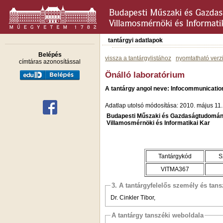
tantárgyi adatlapok
Belépés
vissza a tantárgylistához
nyomtatható verz
címtáras azonosítással
Önálló laboratórium
A tantárgy angol neve: Infocommunicatio
Adatlap utolsó módosítása: 2010. május 11.
Budapesti Műszaki és Gazdaságtudomán
Villamosmérnöki és Informatikai Kar
Tantárgykód
S
VITMA367
3. A tantárgyfelelős személy és tan
Dr. Cinkler Tibor,
A tantárgy tanszéki weboldala