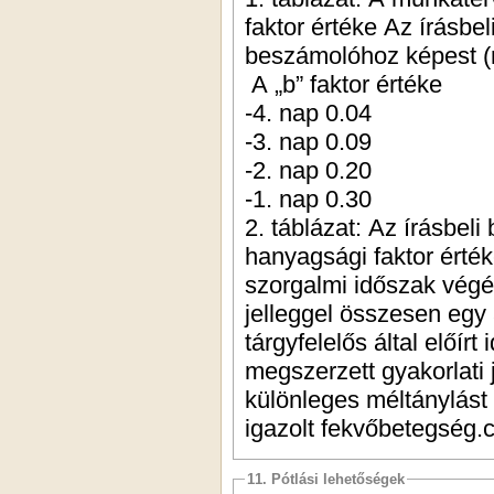
faktor értéke Az írásb
beszámolóhoz képest 
A „b” faktor értéke
-4. nap 0.04
-3. nap 0.09
-2. nap 0.20
-1. nap 0.30
2. táblázat: Az írásbe
hanyagsági faktor érték
szorgalmi időszak végé
jelleggel összesen egy
tárgyfelelős által előí
megszerzett gyakorlati 
különleges méltánylást 
igazolt fekvőbetegség.c
11. Pótlási lehetőségek