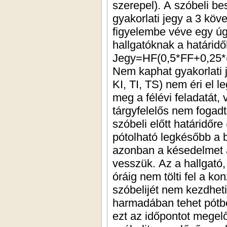
szerepel). A szóbeli bes
gyakorlati jegy a 3 köv
figyelembe véve egy úgy
hallgatóknak a határidő
Jegy=HF(0,5*FF+0,25*(
Nem kaphat gyakorlati j
KI, TI, TS) nem éri el 
meg a félévi feladatát,
tárgyfelelős nem fogadt
szóbeli előtt határidő
pótolható legkésőbb a
azonban a késedelmet a
vesszük. Az a hallgató,
óráig nem tölti fel a ko
szóbelijét nem kezdhet
harmadában tehet pótbe
ezt az időpontot megelő