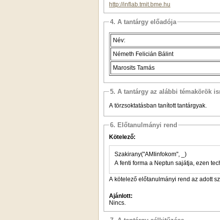
http://inflab.tmit.bme.hu
4. A tantárgy előadója
Név:
Németh Felicián Bálint
Marosits Tamás
5. A tantárgy az alábbi témakörök is
A törzsoktatásban tanított tantárgyak.
6. Előtanulmányi rend
Kötelező:
Szakirany("AMIinfokom", _)
A fenti forma a Neptun sajátja, ezen tec
A kötelező előtanulmányi rend az adott s
Ajánlott:
Nincs.