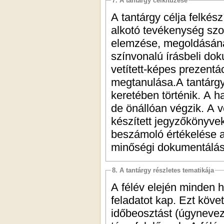
7. A tantárgy célkitűzése
A tantárgy célja felkés
alkotó tevékenység szok
elemzése, megoldásána
színvonalú írásbeli do
vetített-képes prezentá
megtanulása.A tantárgy
keretében történik. A h
de önállóan végzik. A 
készített jegyzőkönyvek
beszámoló értékelése a
minőségi dokumentálás
8. A tantárgy részletes tematikája
A félév elején minden h
feladatot kap. Ezt köve
időbeosztást (úgyneveze