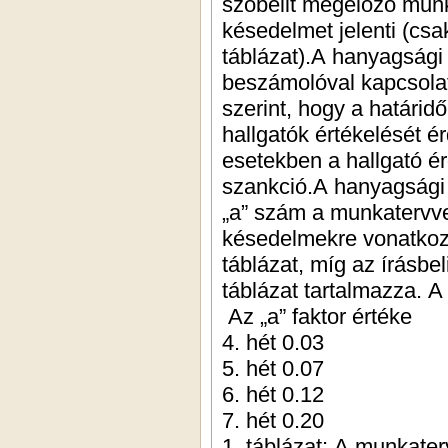
szóbelit megelőző munk
késedelmet jelenti (csa
táblázat).A hanyagsági 
beszámolóval kapcsola
szerint, hogy a határi
hallgatók értékelését 
esetekben a hallgató é
szankció.A hanyagsági 
„a” szám a munkatervve
késedelmekre vonatkozi
táblázat, míg az írásbe
táblázat tartalmazza. 
Az „a” faktor értéke
4. hét 0.03
5. hét 0.07
6. hét 0.12
7. hét 0.20
1. táblázat: A munkat