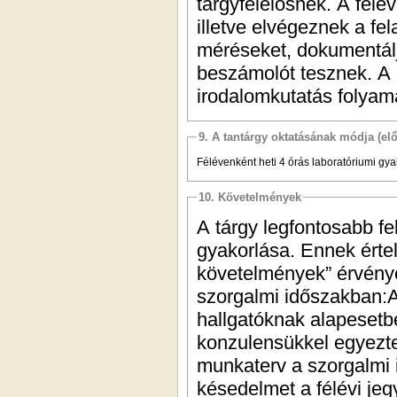
tárgyfelelősnek. A félév
illetve elvégeznek a fel
méréseket, dokumentáljá
beszámolót tesznek. A k
irodalomkutatás folyama
9. A tantárgy oktatásának módja (el
Félévenként heti 4 órás laboratóriumi gya
10. Követelmények
A tárgy legfontosabb f
gyakorlása. Ennek érte
követelmények” érvénye
szorgalmi időszakban:A
hallgatóknak alapesetbe
konzulensükkel egyezte
munkaterv a szorgalmi 
késedelmet a félévi jeg