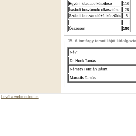
Egyéni feladat elkészítése
116
Írásbeli beszámoló elkészítése
28
Szóbeli beszámoló+felkészülés
8
Összesen
180
15. A tantárgy tematikáját kidolgozt
Név:
Dr. Henk Tamás
Németh Felicián Bálint
Marosits Tamás
Levél a webmesternek