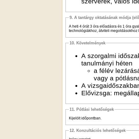
szerverek, valós id
9. A tantárgy oktatásának módja (el
A heti 4 órát 3 óra előadásra és 1 óra gy
technológiákhoz, átviteli megoldásokhoz
10. Követelmények
A szorgalmi időszak
tanulmányi héten
a félév lezárá
vagy a pótlásna
A vizsgaidőszakban:
Elővizsga: megálla
11. Pótlási lehetőségek
Kijelölt időpontban.
12. Konzultációs lehetőségek