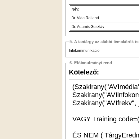
Név:
Dr. Vida Rolland
Dr. Adamis Gusztáv
5. A tantárgy az alábbi témakörök is
Infokommunikáció
6. Előtanulmányi rend
Kötelező:
Szakirany("AVIfrekv", 
VAGY Training.code=(
ÉS NEM ( TárgyEred