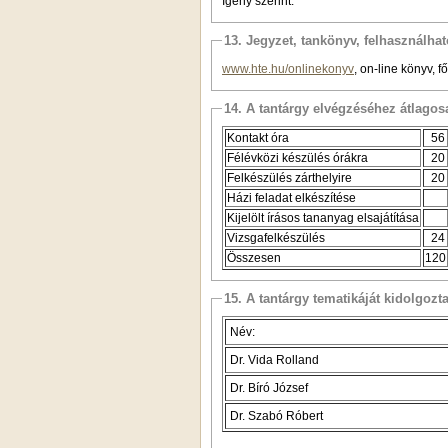
Igény szerint.
13. Jegyzet, tankönyv, felhasználha
www.hte.hu/onlinekonyv
, on-line könyv, 
14. A tantárgy elvégzéséhez átlag
Kontakt óra
56
Félévközi készülés órákra
20
Felkészülés zárthelyire
20
Házi feladat elkészítése
Kijelölt írásos tananyag elsajátítása
Vizsgafelkészülés
24
Összesen
120
15. A tantárgy tematikáját kidolgozt
Név:
Dr. Vida Rolland
Dr. Bíró József
Dr. Szabó Róbert