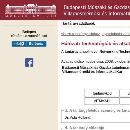
tantárgyi adatlapok
Belépés
vissza a tantárgylistához
nyomtatható verz
címtáras azonosítással
Hálózati technológiák és alk
A tantárgy angol neve: Networking Techno
Adatlap utolsó módosítása: 2008. október 2
Budapesti Műszaki és Gazdaságtudomán
Villamosmérnöki és Informatikai Kar
Tantárgykód
S
VITMA341
3. A tantárgyfelelős személy és tan
Dr. Vida Rolland,
4. A tantárgy előadója