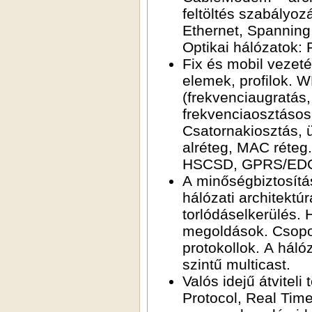
feltöltés szabályoz
Ethernet, Spanning
Optikai hálózatok: 
Fix és mobil vezeté
elemek, profilok. 
(frekvenciaugratás,
frekvenciaosztásos 
Csatornakiosztás, ü
alréteg, MAC réteg.
HSCSD, GPRS/ED
A minőségbiztosítás
hálózati architektú
torlódáselkerülés. H
megoldások. Csopor
protokollok. A háló
szintű multicast.
Valós idejű átvitel
Protocol, Real Tim