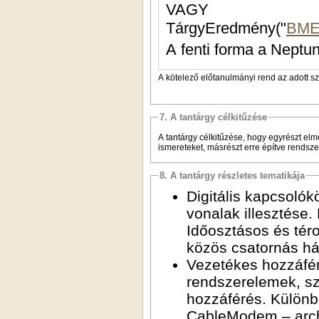
VAGY
TárgyEredmény("
BME
A fenti forma a Neptun
A kötelező előtanulmányi rend az adott s
7. A tantárgy célkitűzése
A tantárgy célkitűzése, hogy egyrészt el
ismereteket, másrészt erre építve rendsze
8. A tantárgy részletes tematikája
Digitális kapcsolók
vonalak illesztése.
Időosztásos és téro
közös csatornás há
Vezetékes hozzáféré
rendszerelemek, sz
hozzáférés. Külö
CableModem – archi