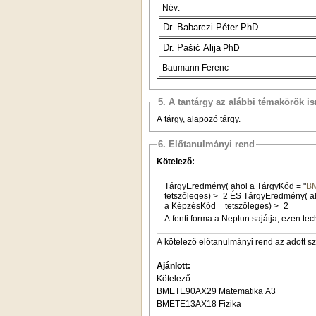
Név:
Dr. Babarczi Péter PhD
Dr. Pašić Alija
PhD
Baumann Ferenc
5. A tantárgy az alábbi témakörök is
A tárgy, alapozó tárgy.
6. Előtanulmányi rend
Kötelező:
TárgyEredmény( ahol a TárgyKód = "
B
tetszőleges) >=2 ÉS TárgyEr
a KépzésKód = tetszőleges) >=2
A fenti forma a Neptun sajátja, ezen tec
A kötelező előtanulmányi rend az adott s
Ajánlott:
Kötelező:
BMETE90AX29 Matematika A3
BMETE13AX18 Fizika