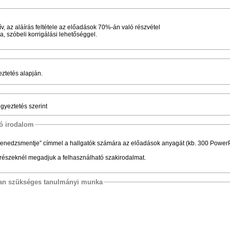
ív, az aláírás feltétele az előadások 70%-án való részvétel
a, szóbeli korrigálási lehetőséggel.
ztetés alapján.
egyeztetés szerint
tó irodalom
enedzsmentje” címmel a hallgatók számára az előadások anyagát (kb. 300 PowerP
grészeknél megadjuk a felhasználható szakirodalmat.
osan szükséges tanulmányi munka