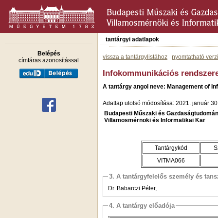
tantárgyi adatlapok
Belépés
vissza a tantárgylistához
nyomtatható verz
címtáras azonosítással
Infokommunikációs rendszer
A tantárgy angol neve: Management of I
Adatlap utolsó módosítása: 2021. január 30
Budapesti Műszaki és Gazdaságtudomán
Villamosmérnöki és Informatikai Kar
Tantárgykód
S
VITMA066
3. A tantárgyfelelős személy és tan
Dr. Babarczi Péter,
4. A tantárgy előadója