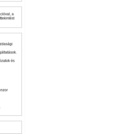
cióval, a
tekintést
azdasági
gáltatások.
ózatok és
enzor
.