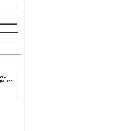
ód =
ges, ahol