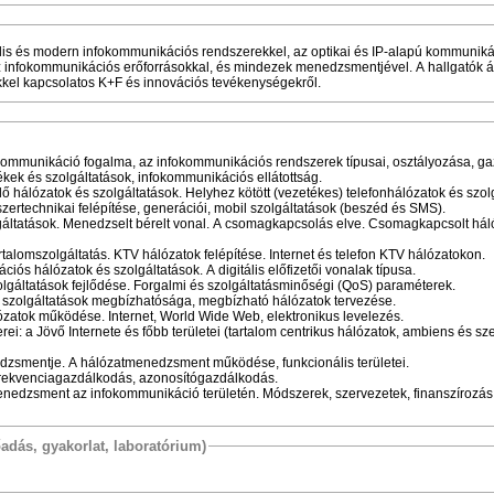
lis és modern infokommunikációs rendszerekkel, az optikai és IP-alapú kommuniká
 infokommunikációs erőforrásokkal, és mindezek menedzsmentjével. A hallgatók át
kel kapcsolatos K+F és innovációs tevékenységekről.
kommunikáció fogalma, az infokommunikációs rendszerek típusai, osztályozása, g
ek és szolgáltatások, infokommunikációs ellátottság.
ő hálózatok és szolgáltatások. Helyhez kötött (vezetékes) telefonhálózatok és szol
zertechnikai felépítése, generációi, mobil szolgáltatások (beszéd és SMS).
lgáltatások. Menedzselt bérelt vonal. A csomagkapcsolás elve. Csomagkapcsolt hál
artalomszolgáltatás. KTV hálózatok felépítése. Internet és telefon KTV hálózatokon.
s hálózatok és szolgáltatások. A digitális előfizetői vonalak típusa.
zolgáltatások fejlődése. Forgalmi és szolgáltatásminőségi (QoS) paraméterek.
szolgáltatások megbízhatósága, megbízható hálózatok tervezése.
zatok működése. Internet, World Wide Web, elektronikus levelezés.
i: a Jövő Internete és főbb területei (tartalom centrikus hálózatok, ambiens és sz
dzsmentje. A hálózatmenedzsment működése, funkcionális területei.
Frekvenciagazdálkodás, azonosítógazdálkodás.
enedzsment az infokommunikáció területén. Módszerek, szervezetek, finanszírozás
őadás, gyakorlat, laboratórium)