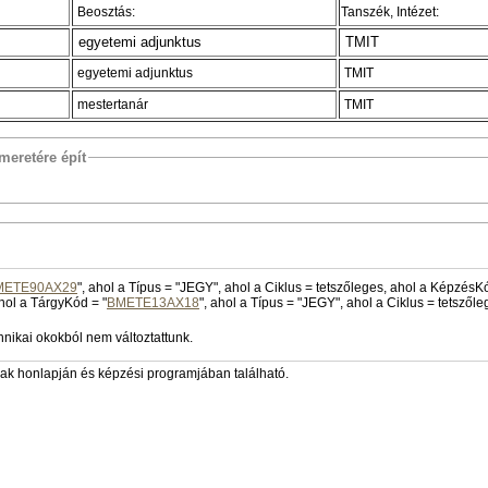
Beosztás:
Tanszék, Intézet:
egyetemi adjunktus
TMIT
egyetemi adjunktus
TMIT
mestertanár
TMIT
meretére épít
METE90AX29
", ahol a Típus = "JEGY", ahol a Ciklus = tetszőleges, ahol a KépzésK
edmény( ahol a TárgyKód = "
BMETE13AX18
", ahol a Típus = "JEGY", ahol a Ciklus = tetszőle
hnikai okokból nem változtattunk.
zak honlapján és képzési programjában található.