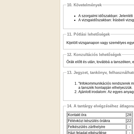
10. Követelmények
A szorgalmi időszakban: Jelenléti 
A vizsgaidőszakban: Írásbeli vizsg
11. Pótlási lehetőségek
Kijelölt vizsganapon vagy személyes egye
12. Konzultációs lehetőségek
Órák előtt és után, továbbá a tanszéken, 
13. Jegyzet, tankönyv, felhasználha
"Infokommunikációs rendszerek m
a tanszék honlapján elhelyezzük.
Ajánlott irodalom: Az egyes anya
14. A tantárgy elvégzéséhez átlag
Kontakt óra
28
Félévközi készülés órákra
22
Felkészülés zárthelyire
-
Házi feladat elkészítése
-