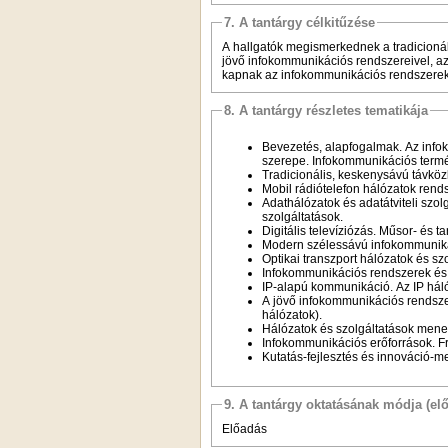
7. A tantárgy célkitűzése
A hallgatók megismerkednek a tradicioná
jövő infokommunikációs rendszereivel, az
kapnak az infokommunikációs rendszerek
8. A tantárgy részletes tematikája
Bevezetés, alapfogalmak. Az info
szerepe. Infokommunikációs termék
Tradicionális, keskenysávú távközl
Mobil rádiótelefon hálózatok rends
Adathálózatok és adatátviteli szo
szolgáltatások.
Digitális televíziózás. Műsor- és t
Modern szélessávú infokommunikáció
Optikai transzport hálózatok és s
Infokommunikációs rendszerek és 
IP-alapú kommunikáció. Az IP háló
A jövő infokommunikációs rendszere
hálózatok).
Hálózatok és szolgáltatások mene
Infokommunikációs erőforrások. 
Kutatás-fejlesztés és innováció-m
9. A tantárgy oktatásának módja (el
Előadás