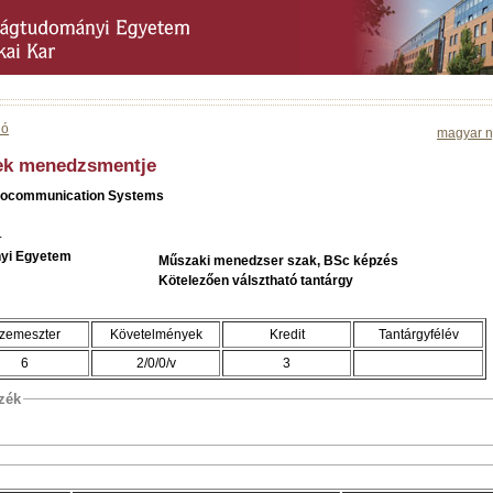
ió
magyar n
ek menedzsmentje
nfocommunication Systems
.
yi Egyetem
Műszaki menedzser szak, BSc képzés
Kötelezően válsztható tantárgy
zemeszter
Követelmények
Kredit
Tantárgyfélév
6
2/0/0/v
3
szék