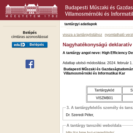
tantárgyi adatlapok
Belépés
vissza a tantárgylistához
nyomtatható verz
címtáras azonosítással
Nagyhatékonyságú deklaratív
A tantárgy angol neve: High Efficiency 
Adatlap utolsó módosítása: 2024. február 1.
Budapesti Műszaki és Gazdaságtudomán
Villamosmérnöki és Informatikai Kar
Tantárgykód
S
VISZMB01
3. A tantárgyfelelős személy és tan
Dr. Szeredi Péter,
A tantárgy tanszéki weboldala
http://cs.bme.hu/~szeredi/ndp/