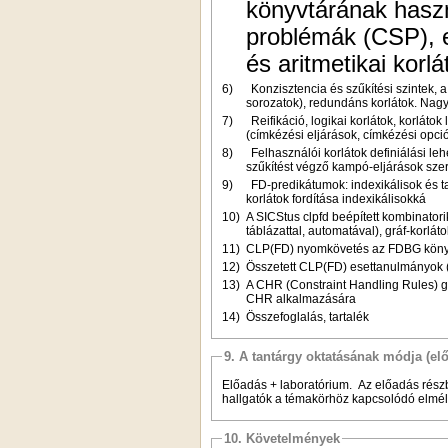
könyvtárának haszná
problémák (CSP), e
és aritmetikai korl
6)
Konzisztencia és szűkítési szintek, 
sorozatok), redundáns korlátok. Nagy
7)
Reifikáció, logikai korlátok, korlát
(címkézési eljárások, címkézési opci
8)
Felhasználói korlátok definiálási l
szűkítést végző kampó-eljárások sze
9)
FD-predikátumok: indexikálisok és t
korlátok fordítása indexikálisokká
10)
A SICStus clpfd beépített kombinator
táblázattal, automatával), gráf-korl
11)
CLP(FD) nyomkövetés az FDBG könyvtá
12)
Összetett CLP(FD) esettanulmányok (
13)
A CHR (Constraint Handling Rules) 
CHR alkalmazására
14)
Összefoglalás, tartalék
9. A tantárgy oktatásának módja (el
Előadás + laboratórium.
Az előadás részb
hallgatók a témakörhöz kapcsolódó elméle
10. Követelmények