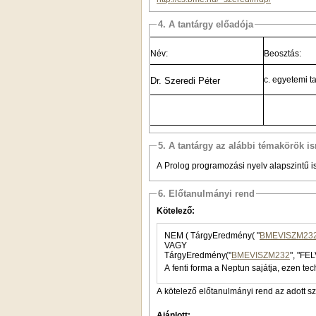
4. A tantárgy előadója
Név:
Beosztás:
c. egyetemi t
Dr. Szeredi Péter
5. A tantárgy az alábbi témakörök is
A Prolog programozási nyelv alapszintű 
6. Előtanulmányi rend
Kötelező:
NEM ( TárgyEredmény( "
BMEVISZM23
VAGY
TárgyEredmény("
BMEVISZM232
", "FE
A fenti forma a Neptun sajátja, ezen tec
A kötelező előtanulmányi rend az adott s
Ajánlott: