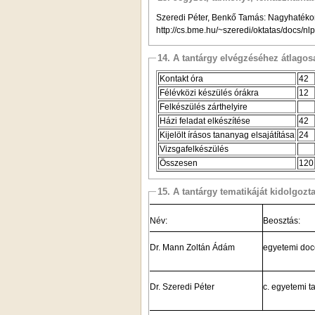
Szeredi Péter, Benkő Tamás: Nagyhatékon
http://cs.bme.hu/~szeredi/oktatas/docs/nl
14. A tantárgy elvégzéséhez átlag
Kontakt óra
42
Félévközi készülés órákra
12
Felkészülés zárthelyire
Házi feladat elkészítése
42
Kijelölt írásos tananyag elsajátítása
24
Vizsgafelkészülés
Összesen
120
15. A tantárgy tematikáját kidolgozt
Név:
Beosztás:
Dr. Mann Zoltán Ádám
egyetemi doc
Dr. Szeredi Péter
c. egyetemi t