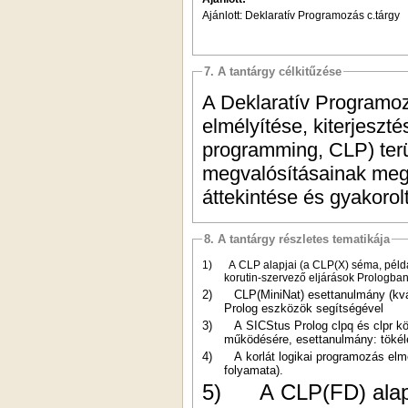
Ajánlott: Deklaratív Programozás c.tárgy
7. A tantárgy célkitűzése
A Deklaratív Programoz
elmélyítése, kiterjeszté
programming, CLP) terü
megvalósításainak meg
áttekintése és gyakorol
8. A tantárgy részletes tematikája
1)
A CLP alapjai (a CLP(X) séma, péld
korutin-szervező eljárások Prologban,
2)
CLP(MiniNat) esettanulmány (kv
Prolog eszközök segítségével
3)
A SICStus Prolog clpq és clpr k
működésére, esettanulmány: tökél
4)
A korlát logikai programozás elm
folyamata).
5)
A CLP(FD) alap