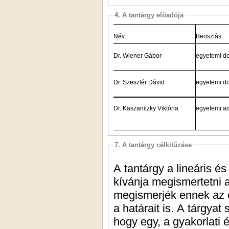
4. A tantárgy előadója
Név:
Beosztás:
Dr. Wiener Gábor
egyetemi d
Dr. Szeszlér Dávid
egyetemi d
Dr. Kaszanitzky Viktória
egye
7. A tantárgy célkitűzése
A tantárgy a lineáris é
kívánja megismertetni a
megismerjék ennek az e
a határait is. A tárgyat
hogy egy, a gyakorlati 