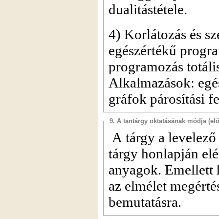
dualitástétele.
4) Korlátozás és s
egészértékű progr
programozás totáli
Alkalmazások: egé
gráfok párosítási fe
9. A tantárgy oktatásának módja (el
A tárgy a levelező
tárgy honlapján el
anyagok. Emellett 
az elmélet megértés
bemutatásra.