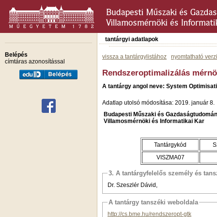
tantárgyi adatlapok
Belépés
vissza a tantárgylistához
nyomtatható verz
címtáras azonosítással
Rendszeroptimalizálás mérn
A tantárgy angol neve: System Optimisat
Adatlap utolsó módosítása: 2019. január 8.
Budapesti Műszaki és Gazdaságtudomán
Villamosmérnöki és Informatikai Kar
Tantárgykód
S
VISZMA07
3. A tantárgyfelelős személy és tan
Dr. Szeszlér Dávid,
A tantárgy tanszéki weboldala
http://cs.bme.hu/rendszeropt-gtk