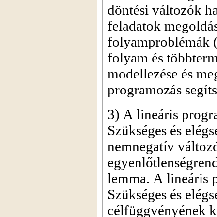
döntési változók h
feladatok megoldás
folyamproblémák (
folyam és többterm
modellezése és meg
programozás segíts
3) A lineáris prog
Szükséges és elégsé
nemnegatív változók
egyenlőtlenségrend
lemma. A lineáris 
Szükséges és elégsé
célfüggvényének ko