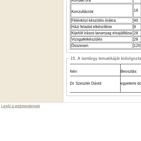
Kontakt óra
16
Konzultációk
Félévközi készülés órákra
40
Házi feladat elkészítése
8
Kijelölt írásos tananyag elsajátítása
28
Vizsgafelkészülés
28
Összesen
120
15. A tantárgy tematikáját kidolgozt
Név:
Beosztás:
Dr. Szeszlér Dávid
egyetemi d
Levél a webmesternek