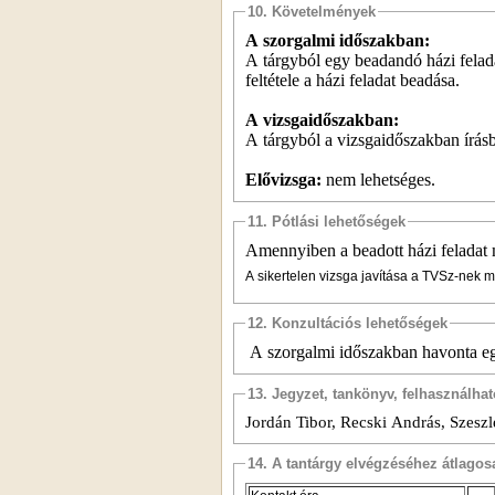
10. Követelmények
A szorgalmi időszakban:
A tárgyból egy beadandó házi felada
feltétele a házi feladat beadása.
A vizsgaidőszakban:
A tárgyból a vizsgaidőszakban írásbe
Elővizsga:
nem lehetséges.
11. Pótlási lehetőségek
Amennyiben a beadott házi feladat m
A sikertelen vizsga javítása a TVSz-nek m
12. Konzultációs lehetőségek
A szorgalmi időszakban
havonta eg
13. Jegyzet, tankönyv, felhasználha
Jordán Tibor, Recski András, Szesz
14. A tantárgy elvégzéséhez átlag