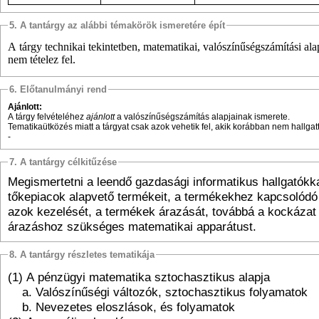
5. A tantárgy az alábbi témakörök ismeretére épít
A tárgy technikai tekintetben, matematikai, valószínűségszámítási al
nem tételez fel.
6. Előtanulmányi rend
Ajánlott:
A tárgy felvételéhez
ajánlott
a valószínűségszámítás alapjainak ismerete.
Tematikaütközés miatt a tárgyat csak azok vehetik fel, akik korábban nem hallgat
-
7. A tantárgy célkitűzése
Megismertetni a leendő gazdasági informatikus hallgatókk
tőkepiacok alapvető termékeit, a termékekhez kapcsolódó
azok kezelését, a termékek árazását, továbbá a kockázat
árazáshoz szükséges matematikai apparátust.
8. A tantárgy részletes tematikája
(1) A pénzügyi matematika sztochasztikus alapja
a. Valószínűségi változók, sztochasztikus folyamatok
b. Nevezetes eloszlások, és folyamatok