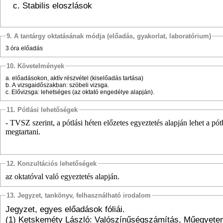
c. Stabilis eloszlások
9. A tantárgy oktatásának módja (előadás, gyakorlat, laboratórium)
3 óra előadás
10. Követelmények
a. előadásokon, aktív részvétel (kiselőadás tartása)
b. A vizsgaidőszakban: szóbeli vizsga.
c. Elővizsga: lehetséges (az oktató engedélye alapján).
11. Pótlási lehetőségek
- TVSZ szerint, a pótlási héten előzetes egyeztetés alapján lehet a pó
megtartani.
12. Konzultációs lehetőségek
az oktatóval való egyeztetés alapján.
13. Jegyzet, tankönyv, felhasználható irodalom
Jegyzet, egyes előadások fóliái.
(1) Ketskeméty László: Valószínűségszámítás, Műegyete