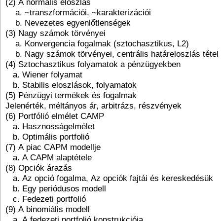
(2) A normális eloszlás
a. ~transzformációi, ~karakterizációi
b. Nevezetes egyenlőtlenségek
(3) Nagy számok törvényei
a. Konvergencia fogalmak (sztochasztikus, L2)
b. Nagy számok törvényei, centrális határeloszlás tétel
(4) Sztochasztikus folyamatok a pénzügyekben
a. Wiener folyamat
b. Stabilis eloszlások, folyamatok
(5) Pénzügyi termékek és fogalmak
Jelenérték, méltányos ár, arbitrázs, részvények
(6) Portfólió elmélet CAMP
a. Hasznosságelmélet
b. Optimális portfolió
(7) A piac CAPM modellje
a. A CAPM alaptétele
(8) Opciók árazás
a. Az opció fogalma, Az opciók fajtái és kereskedésük
b. Egy periódusos modell
c. Fedezeti portfolió
(9) A binomiális modell
a. A fedezeti portfolió konstrukciója