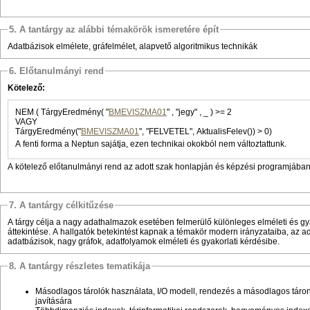
5. A tantárgy az alábbi témakörök ismeretére épít
Adatbázisok elmélete, gráfelmélet, alapvető algoritmikus technikák
6. Előtanulmányi rend
Kötelező:
NEM ( TárgyEredmény( "
BMEVISZMA01
" , "jegy" , _ ) >= 2
VAGY
TárgyEredmény("
BMEVISZMA01
", "FELVETEL", AktualisFelev()) > 0)
A fenti forma a Neptun sajátja, ezen technikai okokból nem változtattunk.
A kötelező előtanulmányi rend az adott szak honlapján és képzési programjában 
7. A tantárgy célkitűzése
A tárgy célja a nagy adathalmazok esetében felmerülő különleges elméleti és gy
áttekintése. A hallgatók betekintést kapnak a témakör modern irányzataiba, az a
adatbázisok, nagy gráfok, adatfolyamok elméleti és gyakorlati kérdésibe.
8. A tantárgy részletes tematikája
Másodlagos tárolók használata, I/O modell, rendezés a másodlagos táron
javítására