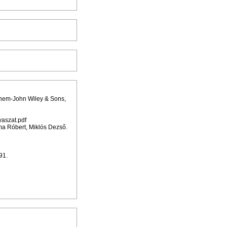
nem-John Wiley & Sons,
aszat.pdf
zma Róbert, Miklós Dezső.
91.