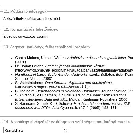
11. Pótlási lehetőségek
A kiszárthelyik pótlására nincs mód.
12. Konzultációs lehetőségek
Előzetes egyeztetés szerint.
13. Jegyzet, tankönyv, felhasználható irodalom
Garcia-Molona, Ullman, Widom:
Adatbázisrendszerek megvalósítása,
Pa
(2001)
Dr. Bodon Ferenc:
Adatbányászati algoritmusok,
kézirat:
http://www.cs.bme.hu/~bodon/magyar/adatbanyaszat/tanulmany/adatbany
Handbook of Large-Scale Random Networks
, szerk.: Bollobás Béla, Ko
Springer-Verlag (2008)
S. Muthukrishnan:
Data Streams: Algoritms and applications,
http:
//www.cs.rutgers.edu/~muthu/stream
-
1-1.ps
B. Thalheim:
Dependencies in Relational Databases
. Teubner-Verlag, 19
S. Abiteboul, P. Buneman, D. Suciu:
Data on the Web: From Relations
to Semistructured Data and XML.
Morgan Kaufmann Publishers, 2000.
S. Hartmann, S. Link, K.-D. Schewe:
Functional dependencies over XML
documents with DTDs
. Acta Cybernetica 17, 1 (2005), 153–171.
14. A tantárgy elvégzéséhez átlagosan szükséges tanulmányi munka
Kontakt óra
42