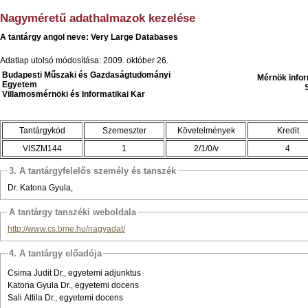
Nagyméretű adathalmazok kezelése
A tantárgy angol neve: Very Large Databases
Adatlap utolsó módosítása: 2009. október 26.
Budapesti Műszaki és Gazdaságtudományi
Mérnök info
Egyetem
Villamosmérnöki és Informatikai Kar
Tantárgykód
Szemeszter
Követelmények
Kredit
VISZM144
1
2/1/0/v
4
3. A tantárgyfelelős személy és tanszék
Dr. Katona Gyula,
A tantárgy tanszéki weboldala
http://www.cs.bme.hu/nagyadat/
4. A tantárgy előadója
Csima Judit Dr., egyetemi adjunktus
Katona Gyula Dr., egyetemi docens
Sali Attila Dr., egyetemi docens