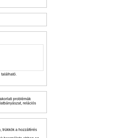
található.
akorlati problémák
datbányászat, relációs
, trükkök a hozzáférés