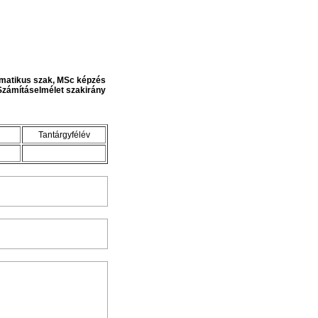
rmatikus szak, MSc képzés
Számításelmélet szakirány
Tantárgyfélév