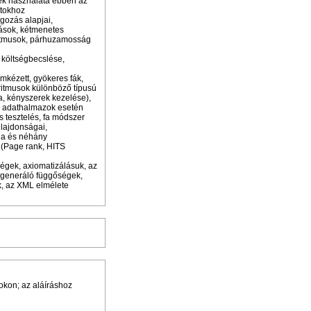
ek használata ebben az
atokhoz
gozás alapjai,
lások, kétmenetes
ritmusok, párhuzamosság
 költségbecslése,
mkézett, gyökeres fák,
oritmusok különböző típusú
a, kényszerek kezelése),
gy adathalmazok esetén
s tesztelés, fa módszer
ulajdonságai,
ja és néhány
 (Page rank, HITS
ségek, axiomatizálásuk, az
rgeneráló függőségek,
, az XML elmélete
tokon; az aláíráshoz