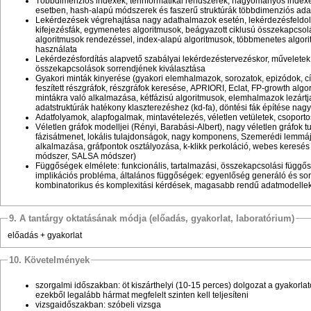
Többdimenziós indexek, térinformatikai rendszerek, hagyományos index
esetben, hash-alapú módszerek és faszerű struktúrák többdimenziós ad
Lekérdezések végrehajtása nagy adathalmazok esetén, lekérdezésfeldol
kifejezésfák, egymenetes algoritmusok, beágyazott ciklusú összekapcso
algoritmusok rendezéssel, index-alapú algoritmusok, többmenetes algo
használata
Lekérdezésfordítás alapvető szabályai lekérdezéstervezéskor, műveletek
összekapcsolások sorrendjének kiválasztása
Gyakori minták kinyerése (gyakori elemhalmazok, sorozatok, epizódok, cí
feszített részgráfok, részgráfok keresése, APRIORI, Eclat, FP-growth alg
mintákra való alkalmazása, kétfázisú algoritmusok, elemhalmazok lezártj
adatstruktúrák hatékony klaszterezéshez (kd-fa), döntési fák építése na
Adatfolyamok, alapfogalmak, mintavételezés, véletlen vetületek, csoporto
Véletlen gráfok modelljei (Rényi, Barabási-Albert), nagy véletlen gráfok t
fázisátmenet, lokális tulajdonságok, nagy komponens, Szemerédi lemmá
alkalmazása, gráfpontok osztályozása, k-klikk perkoláció, webes keresés
módszer, SALSA módszer)
Függőségek elmélete: funkcionális, tartalmazási, összekapcsolási függő
implikációs probléma, általános függőségek: egyenlőség generáló és so
kombinatorikus és komplexitási kérdések, magasabb rendű adatmodellek
9. A tantárgy oktatásának módja (előadás, gyakorlat, laboratórium)
előadás + gyakorlat
10. Követelmények
szorgalmi időszakban: öt kiszárthelyi (10-15 perces) dolgozat a gyakorla
ezekből legalább hármat megfelelt szinten kell teljesíteni
vizsgaidőszakban: szóbeli vizsga