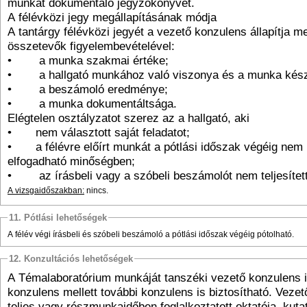
munkát dokumentáló jegyzőkönyvet.
A félévközi jegy megállapításának módja
A tantárgy félévközi jegyét a vezető konzulens állapítja m
összetevők figyelembevételével:
• a munka szakmai értéke;
• a hallgató munkához való viszonya és a munka késze
• a beszámoló eredménye;
• a munka dokumentáltsága.
Elégtelen osztályzatot szerez az a hallgató, aki
• nem választott saját feladatot;
• a félévre előírt munkát a pótlási időszak végéig nem k
elfogadható minőségben;
• az írásbeli vagy a szóbeli beszámolót nem teljesítet
A vizsgaidőszakban:
nincs.
11. Pótlási lehetőségek
A félév végi írásbeli és szóbeli beszámoló a pótlási időszak végéig pótolható.
12. Konzultációs lehetőségek
A Témalaboratórium munkáját tanszéki vezető konzulens ir
konzulens mellett további konzulens is biztosítható. Veze
teljes vagy részmunkaidőben foglalkoztatott oktatója, kutat