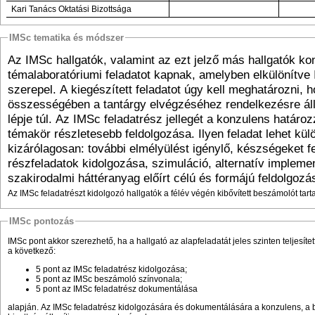
Kari Tanács Oktatási Bizottsága
IMSc tematika és módszer
Az IMSc hallgatók, valamint az ezt jelző más hallgatók ko
témalaboratóriumi feladatot kapnak, amelyben elkülönítve
szerepel. A kiegészített feladatot úgy kell meghatározni, h
összességében a tantárgy elvégzéséhez rendelkezésre áll
lépje túl. Az IMSc feladatrész jellegét a konzulens határoz
témakör részletesebb feldolgozása. Ilyen feladat lehet kü
kizárólagosan: további elmélyülést igénylő, készségeket fe
részfeladatok kidolgozása, szimuláció, alternatív implemen
szakirodalmi háttéranyag előírt célú és formájú feldolgozá
Az IMSc feladatrészt kidolgozó hallgatók a félév végén kibővített beszámolót tart
IMSc pontozás
IMSc pont akkor szerezhető, ha a hallgató az alapfeladatát jeles szinten teljesít
a következő:
5 pont az IMSc feladatrész kidolgozása;
5 pont az IMSc beszámoló színvonala;
5 pont az IMSc feladatrész dokumentálása
alapján. Az IMSc feladatrész kidolgozására és dokumentálására a konzulens, a