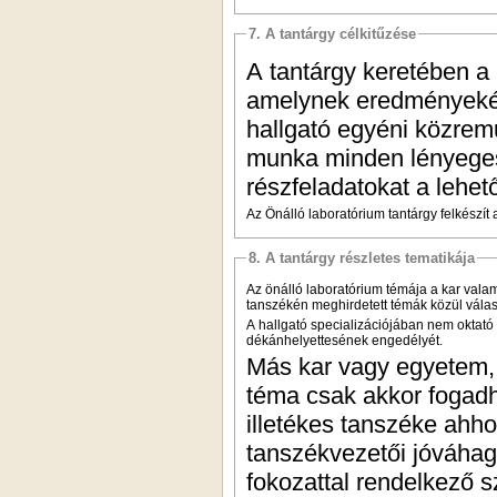
7. A tantárgy célkitűzése
A tantárgy keretében a
amelynek eredményeként
hallgató egyéni közrem
munka minden lényeges
részfeladatokat a lehe
Az Önálló laboratórium tantárgy felkészít
8. A tantárgy részletes tematikája
Az önálló laboratórium témája a kar valam
tanszékén meghirdetett témák közül válas
A hallgató specializációjában nem oktató
dékánhelyettesének engedélyét.
Más kar vagy egyetem, i
téma csak akkor fogadh
illetékes tanszéke ahho
tanszékvezetői jóváhag
fokozattal rendelkező s