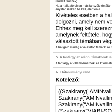
rendelt tanszék).
Ha a hallgató olyan más tanszék témáján s
anyatanszékén be kell jelentenie.
Kivételes esetben a ha
dolgozni, amely nem ves
Ehhez meg kell szerezn
amelynek feltétele, hog
választott témában vég
A hallgató mindig a választott témát kiíró
5. A tantárgy az alábbi témakörök is
A tantárgy a Villamosmérnöki és Informatik
6. Előtanulmányi rend
Kötelező:
Szakirany("AMINvalli