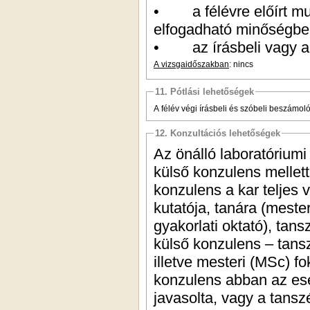
• a félévre előírt mun
elfogadható minőségbe
• az írásbeli vagy a s
A vizsgaidőszakban
: nincs
11. Pótlási lehetőségek
A félév végi írásbeli és szóbeli beszámoló
12. Konzultációs lehetőségek
Az önálló laboratóriumi
külső konzulens mellett 
konzulens a kar teljes 
kutatója, tanára (meste
gyakorlati oktató), tans
külső konzulens – tans
illetve mesteri (MSc) f
konzulens abban az es
javasolta, vagy a tans