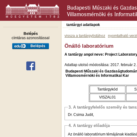
tantárgyi adatlapok
Belépés
vissza a tantárgylistához
nyomtatható verz
címtáras azonosítással
Önálló laboratórium
A tantárgy angol neve: Project Laborator
Adatlap utolsó módosítása: 2017. február 2.
Budapesti Műszaki és Gazdaságtudomán
Villamosmérnöki és Informatikai Kar
Tantárgykód
S
VISZAL01
3. A tantárgyfelelős személy és tan
Dr. Csima Judit,
4. A tantárgy előadója
Az önálló laboratórium témájának kiadásáé