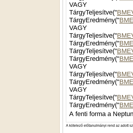
VAGY
TárgyTeljesítve("
BME
TárgyEredmény("
BME
VAGY
TárgyTeljesítve("
BMEV
TárgyEredmény("
BME
TárgyTeljesítve("
BMEV
TárgyEredmény("
BME
VAGY
TárgyTeljesítve("
BME
TárgyEredmény("
BME
VAGY
TárgyTeljesítve("
BME
TárgyEredmény("
BME
A fenti forma a Neptun
A kötelező előtanulmányi rend az adott s