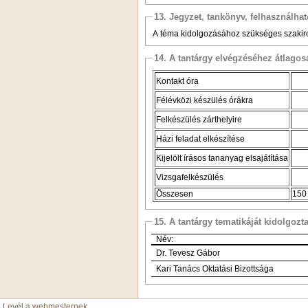
13. Jegyzet, tankönyv, felhasználha
A téma kidolgozásához szükséges szakirod
14. A tantárgy elvégzéséhez átlag
Kontakt óra
Félévközi készülés órákra
Felkészülés zárthelyire
Házi feladat elkészítése
Kijelölt írásos tananyag elsajátítása
Vizsgafelkészülés
Összesen
150
15. A tantárgy tematikáját kidolgozt
Név:
Dr. Tevesz Gábor
Kari Tanács Oktatási Bizottsága
Levél a webmesternek