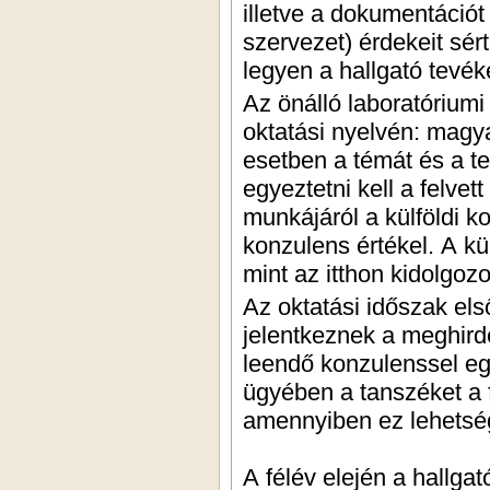
illetve a dokumentációt 
szervezet) érdekeit sér
legyen a hallgató tevé
Az önálló laboratóriumi
oktatási nyelvén: magya
esetben a témát és a t
egyeztetni kell a felvet
munkájáról a külföldi ko
konzulens értékel. A kü
mint az itthon kidolgoz
Az oktatási időszak els
jelentkeznek a meghird
leendő konzulenssel eg
ügyében a tanszéket a 
amennyiben ez lehetsé
A félév elején a hallga