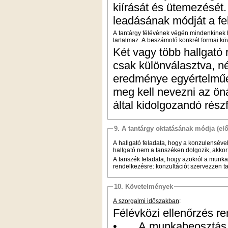
kiírását és ütemezését.
leadásának módját a fe
A tantárgy félévének végén mindenkinek be
tartalmaz. A beszámoló konkrét formai kö
Két vagy több hallgató 
csak különválasztva, n
eredménye egyértelműen
meg kell nevezni az öná
által kidolgozandó rész
9. A tantárgy oktatásának módja (el
A hallgató feladata, hogy a konzulensével
hallgató nem a tanszéken dolgozik, akko
A tanszék feladata, hogy azokról a munka
rendelkezésre: konzultációt szervezzen tan
10. Követelmények
A szorgalmi időszakban
:
Félévközi ellenőrzés re
• A munkabeosztás bet