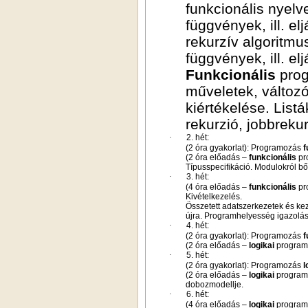
funkcionális nyelv
függvények, ill. el
rekurzív algoritmu
függvények, ill. el
Funkcionális
prog
műveletek, változó
kiértékelése. Listá
rekurzió, jobbreku
·
2. hét:
(2 óra gyakorlat): Programozás
f
(2 óra előadás –
funkcionális
pr
Típusspecifikáció. Modulokról b
·
3. hét:
(4 óra előadás –
funkcionális
pr
Kivételkezelés.
Összetett adatszerkezetek és keze
újra. Programhelyesség igazolása.
·
4. hét:
(2 óra gyakorlat): Programozás
f
(2 óra előadás –
logikai
programo
·
5. hét:
(2 óra gyakorlat): Programozás
l
(2 óra előadás –
logikai
programo
dobozmodellje.
·
6. hét:
(4 óra előadás –
logikai
programo