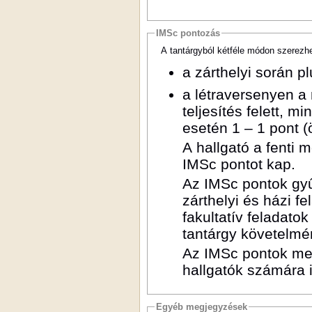
IMSc pontozás
A tantárgyból kétféle módon szerezh
a zárthelyi során 
a létraversenyen a
teljesítés felett, m
esetén 1 – 1 pont 
A hallgató a fenti 
IMSc pontot kap.
Az IMSc pontok gyű
zárthelyi és házi f
fakultatív feladatok
tantárgy követelmé
Az IMSc pontok me
hallgatók számára 
Egyéb megjegyzések