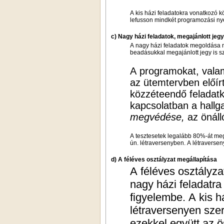
A kis házi feladatokra vonatkozó 
lefusson mindkét programozási nye
c) Nagy házi feladatok, megajánlott jegy
A nagy házi feladatok megoldása 
beadásukkal megajánlott jegy is s
A programokat, valam
az ütemtervben előír
közzéteendő feladatk
kapcsolatban a hallga
megvédése,
az önáll
A tesztesetek legalább 80%-át meg
ún. létraversenyben. A létraversen
d) A féléves osztályzat megállapítása
A féléves osztályza
nagy házi feladatr
figyelembe. A kis h
létraversenyen szer
ezekkel együtt az 