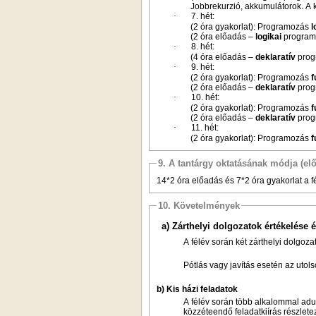
Jobbrekurzió, akkumulátorok. A k
·
7. hét:
(2 óra gyakorlat): Programozás
l
(2 óra előadás –
logikai
programo
·
8. hét:
(4 óra előadás –
deklaratív
prog
·
9. hét:
(2 óra gyakorlat): Programozás
f
(2 óra előadás –
deklaratív
prog
·
10. hét:
(2 óra gyakorlat): Programozás
f
(2 óra előadás –
deklaratív
progr
·
11. hét:
(2 óra gyakorlat): Programozás
f
9. A tantárgy oktatásának módja (el
14*2 óra előadás és 7*2 óra gyakorlat a f
10. Követelmények
a) Zárthelyi dolgozatok értékelése 
A félév során két zárthelyi dolgoz
Pótlás vagy javítás esetén az utol
b) Kis házi feladatok
A félév során több alkalommal adun
közzéteendő feladatkiírás részletez