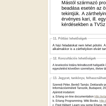
Mástól származó pro
beadása esetén az ös
tekintjük. A zárthel
érvényes kari, ill. e
kérdésekben a TVSz 
11. Pótlási lehetőségek
A házi feladatokat nem lehet pótolni. A
alkalmakkor is a zárthelyiken elvárt tan
12. Konzultációs lehetőségek
A levelezési listára feliratkozott hallgató
egyeztetést követően személyes, illetve tá
13. Jegyzet, tankönyv, felhasználha
Szeredi Péter, Benkő Tamás: Deklaratív 
Információelméleti Tanszék, Budapest, 200
Ajánlott irodalom:
a. Erlang on-line documentation
http://er
b. Erlang Programming. Wiki Books.
http
c. Fred Hébert: Learn you some Erlang. h