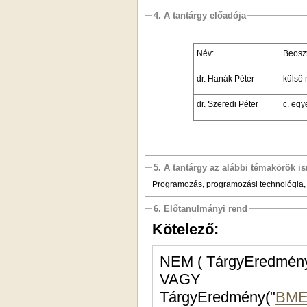
4. A tantárgy előadója
Név:
Beosz
dr. Hanák Péter
külső
dr. Szeredi Péter
c. egy
5. A tantárgy az alábbi témakörök is
Programozás, programozási technológia, 
6. Előtanulmányi rend
Kötelező:
NEM ( TárgyEredmény
VAGY
TárgyEredmény("
BME