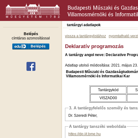
tantárgyi adatlapok
Belépés
vissza a tantárgylistához
nyomtatható verz
címtáras azonosítással
Deklaratív programozás
A tantárgy angol neve: Declarative Prog
Adatlap utolsó módosítása: 2021. május 23.
Budapesti Műszaki és Gazdaságtudomán
Villamosmérnöki és Informatikai Kar
Tantárgykód
S
VISZAD00
3. A tantárgyfelelős személy és tan
Dr. Szeredi Péter,
A tantárgy tanszéki weboldala
https://dp.iit.bme.hu