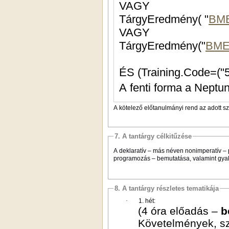
VAGY
TárgyEredmény( "
BM
VAGY
TárgyEredmény("
BME
A fenti forma a Neptun
A kötelező előtanulmányi rend az adott s
7. A tantárgy célkitűzése
A deklaratív
–
más néven nonimperatív
–
programozás – bemutatása, valamint gyak
8. A tantárgy részletes tematikája
·
1. hét:
(4 óra előadás –
b
Követelmények, sz