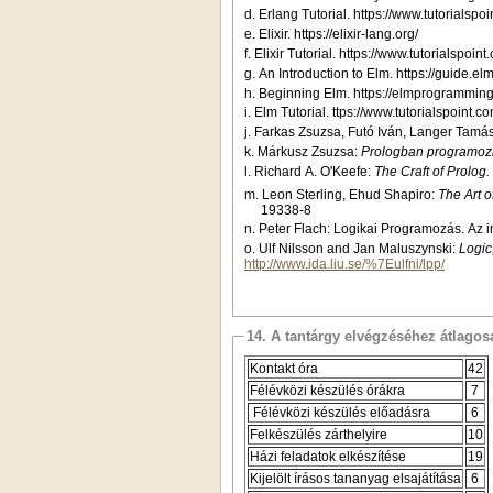
d. Erlang Tutorial. https://www.tutorialspo
e. Elixir. https://elixir-lang.org/
f. Elixir Tutorial. https://www.tutorialspoint
g. An Introduction to Elm. https://guide.el
h. Beginning Elm. https://elmprogrammin
i. Elm Tutorial. ttps://www.tutorialspoint.c
j. Farkas Zsuzsa, Futó Iván, Langer Tamás
k. Márkusz Zsuzsa:
Prologban programoz
l. Richard A. O'Keefe:
The Craft of Prolog.
m. Leon Sterling, Ehud Shapiro:
The Art o
19338-8
n. Peter Flach: Logikai Programozás. Az 
o. Ulf Nilsson and Jan Maluszynski:
Logic
http://www.ida.liu.se/%7Eulfni/lpp/
14. A tantárgy elvégzéséhez átlag
Kontakt óra
42
Félévközi készülés órákra
7
Félévközi készülés előadásra
6
Felkészülés zárthelyire
10
Házi feladatok elkészítése
19
Kijelölt írásos tananyag elsajátítása
6