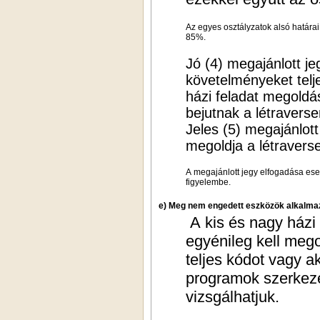
Az egyes osztályzatok alsó határa
85%.
Jó (4) megajánlott je
követelményeket telj
házi feladat megoldá
bejutnak a létravers
Jeles (5) megajánlot
megoldja a létravers
A megajánlott jegy elfogadása eset
figyelembe.
e) Meg nem engedett eszközök alkalma
A kis és nagy házi
egyénileg kell mego
teljes kódot vagy a
programok szerkeze
vizsgálhatjuk.