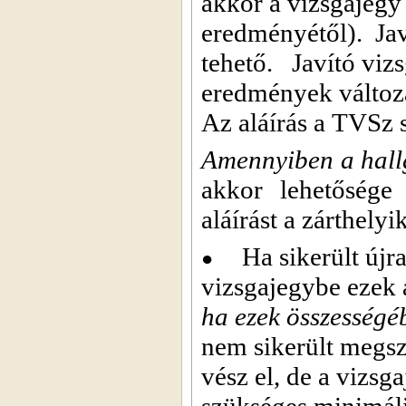
akkor a vizsgajegy 
eredményétől).
Ja
tehető.
Javító viz
eredmények változ
Az aláírás a TVSz s
Amennyiben a hall
akkor lehetősége
aláírást a zárthelyi
Ha sikerült újra
●
vizsgajegybe ezek 
ha ezek összesség
nem sikerült megsze
vész el, de a vizsg
szükséges minimál