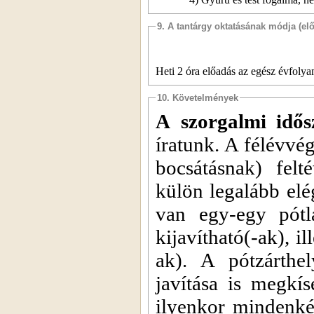
9. A tantárgy oktatásának módja (el
Heti 2 óra előadás az egész évfolya
10. Követelmények
A szorgalmi idő
íratunk. A félévvég
bocsátásnak) felt
külön legalább elég
van egy-egy pótlá
kijavítható(-ak), i
ak). A pótzárthe
javítása is megkís
ilyenkor mindenké