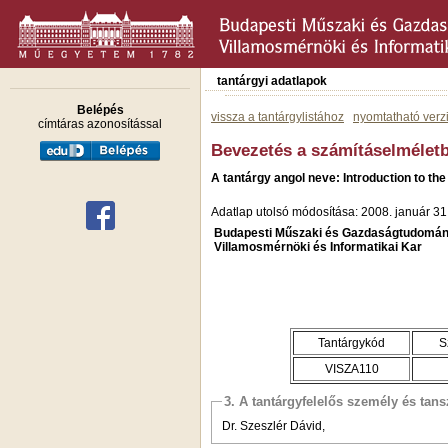
tantárgyi adatlapok
Belépés
vissza a tantárgylistához
nyomtatható verz
címtáras azonosítással
Bevezetés a számításelméletb
A tantárgy angol neve: Introduction to th
Adatlap utolsó módosítása: 2008. január 31
Budapesti Műszaki és Gazdaságtudomán
Villamosmérnöki és Informatikai Kar
Tantárgykód
S
VISZA110
3. A tantárgyfelelős személy és tan
Dr. Szeszlér Dávid,