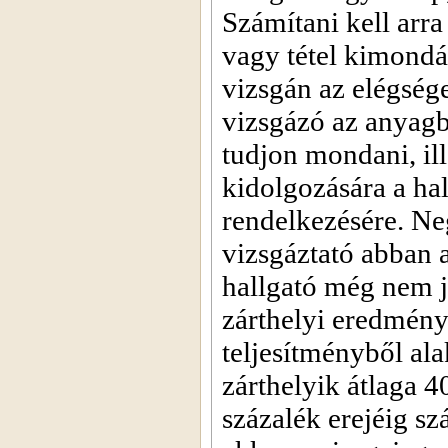
Számítani kell arra
vagy tétel kimondás
vizsgán az elégség
vizsgázó az anyagba
tudjon mondani, ill
kidolgozására a hal
rendelkezésére. Ne
vizsgáztató abban a
hallgató még nem je
zárthelyi eredményé
teljesítményből al
zárthelyik átlaga 4
százalék erejéig sz