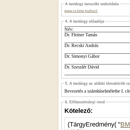
A tantárgy tanszéki weboldala
www.cs.bme.hu/bsz2
4. A tantárgy előadója
Név:
Dr. Fleiner Tamás
Dr. Recski András
Dr. Simonyi Gábor
Dr. Szeszlér Dávid
5. A tantárgy az alábbi témakörök is
Bevezetés a számításelméletbe I. cí
6. Előtanulmányi rend
Kötelező:
(TárgyEredmény( "
BM