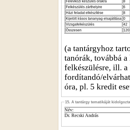
Félévközi készülés órákra
8
Felkészülés zárthelyire
6
Házi feladat elkészítése
8
Kijelölt írásos tananyag elsajátítása
0
Vizsgafelkészülés
42
Összesen
120
(a tantárgyhoz tart
tanórák, továbbá a 
felkészülésre, ill. 
fordítandó/elvárha
óra, pl. 5 kredit es
15. A tantárgy tematikáját kidolgozt
Név:
Dr. Recski András