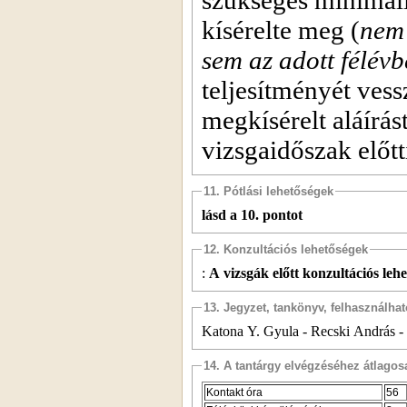
kísérelte meg (
nem 
sem az adott félév
teljesítményét ves
megkísérelt aláírás
vizsgaidőszak előtt
11. Pótlási lehetőségek
lásd a 10. pontot
12. Konzultációs lehetőségek
:
A vizsgák előtt konzultációs lehe
13. Jegyzet, tankönyv, felhasználha
Katona Y. Gyula - Recski András -
14. A tantárgy elvégzéséhez átlag
Kontakt óra
56