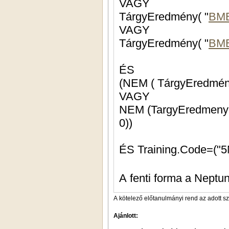
VAGY
TárgyEredmény( "
BM
VAGY
TárgyEredmény( "
BM
ÉS
(NEM ( TárgyEredmén
VAGY
NEM (TargyEredmeny
0))
ÉS Training.Code=("5
A fenti forma a Neptun
A kötelező előtanulmányi rend az adott s
Ajánlott: