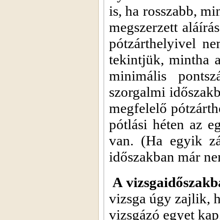
is, ha rosszabb, mi
megszerzett aláírás
pótzárthelyivel ne
tekintjük, mintha 
minimális pontsz
szorgalmi időszakb
megfelelő pótzárthe
pótlási héten az e
van. (Ha egyik zá
időszakban már nem 
A vizsgaidőszakb
vizsga úgy zajlik, 
vizsgázó egyet kap,