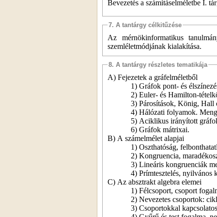
Bevezetés a számításelméletbe I. tá
7. A tantárgy célkitűzése
Az mérnökinformatikus tanulmány
szemléletmódjának kialakítása.
8. A tantárgy részletes tematikája
A) Fejezetek a gráfelméletből
1) Gráfok pont- és élszínezé
2) Euler- és Hamilton-tételk
3) Párosítások, König, Hall és
4) Hálózati folyamok. Meng
5) Aciklikus irányított grá
6) Gráfok mátrixai.
B) A számelmélet alapjai
1) Oszthatóság, felbonthatat
2) Kongruencia, maradékoszt
3) Lineáris kongruenciák m
4) Prímtesztelés, nyilvános k
C) Az absztrakt algebra elemei
1) Félcsoport, csoport fogal
2) Nevezetes csoportok: cikl
3) Csoportokkal kapcsolatos
4) Gyűrű és test fogalma, n