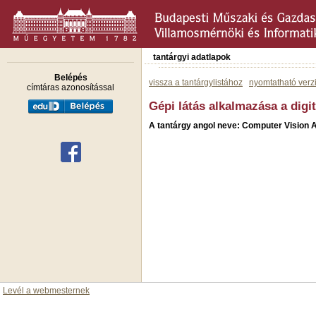
tantárgyi adatlapok
Belépés
vissza a tantárgylistához
nyomtatható verz
címtáras azonosítással
Gépi látás alkalmazása a digit
A tantárgy angol neve: Computer Vision A
Levél a webmesternek