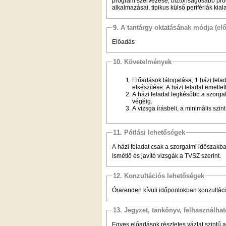
program szervezése, biztonságosabb progr
alkalmazásai, tipikus külső perifériák kia
9. A tantárgy oktatásának módja (el
Előadás
10. Követelmények
Előadások látogatása, 1 házi felad
elkészítése. A házi feladat emelle
A házi feladat legkésőbb a szorga
végéig.
A vizsga írásbeli, a minimális szin
11. Pótlási lehetőségek
A házi feladat csak a szorgalmi időszakba
Ismétlő és javító vizsgák a TVSZ szerint.
12. Konzultációs lehetőségek
Órarenden kívüli időpontokban konzultáci
13. Jegyzet, tankönyv, felhasználha
Egyes előadások részletes vázlat szintű 