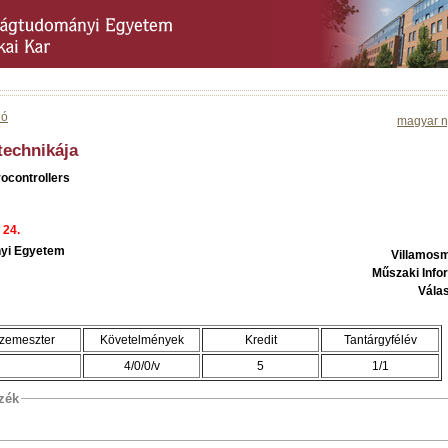
ió
magyar n
technikája
rocontrollers
 24.
yi Egyetem
Villamos
Műszaki Info
Válas
zemeszter
Követelmények
Kredit
Tantárgyfélév
4/0/0/v
5
1/1
szék