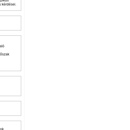
ipikus
s kérdései.
aló
dőszak
ok.