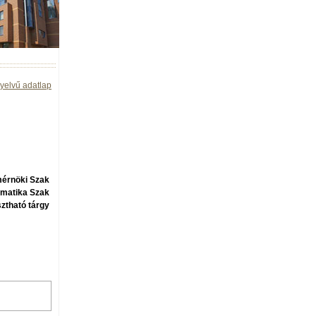
yelvű adatlap
mérnöki Szak
rmatika Szak
ztható tárgy