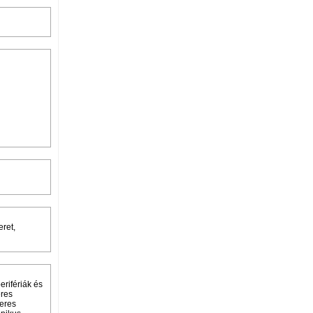
eret,
erifériák és
eres
leres