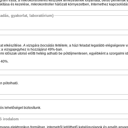
am írása, a mikrokontrolleres készülék tervezésének folyamata, belső perifériák t
lakítása és kezelése, mikrokontroller hálózati környezetben, Internethez kapcsolódá
őadás, gyakorlat, laboratórium)
at elkészítése.
A vizsgára bocsátás feltétele,
a házi feladat legalább elégségesre v
tt a vizsgajegyhez is hozzájárul 49%-ban.
lmi időszak utolsó előtti hetéig adható be pótdíjmentesen, egyébként a szorgalmi i
t 40%.
n pótolható.
ós lehetőséget biztosítunk.
tó irodalom
anyaga elektronikus formában, internetről letölthető katalóguslapok és egyéb anyag