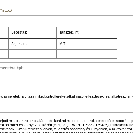
imm9151/
Beosztás:
Tanszék, Int.:
Adjunktus
MIT
meretére épít
tó ismeretek nyújtása mikrokontrollereket alkalmazó fejlesztésekhez, alkatrész ism
erjedt mikrokontroller családok és konkrét mikrokontrollerek ismertetése, speciális p
okontroller és környezete között (SPI, I2C, 1-WIRE, RS232, RS485), mikrokontroll
r eszközök), NYÁK tervezési elvek, fejlesztés assembly és C nyelven, a mikrokontrol