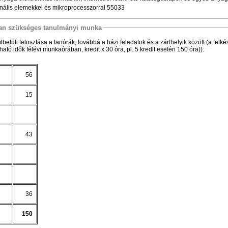
ionális elemekkel és mikroprocesszorral 55033
osan szükséges tanulmányi munka
belüli felosztása a tanórák, továbbá a házi feladatok és a zárthelyik között (a felkész
ató idők félévi munkaórában, kredit x 30 óra, pl. 5 kredit esetén 150 óra)):
56
15
43
36
150