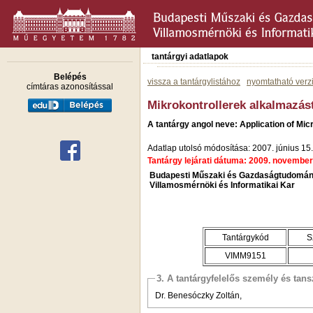
tantárgyi adatlapok
Belépés
vissza a tantárgylistához
nyomtatható verz
címtáras azonosítással
Mikrokontrollerek alkalmazás
A tantárgy angol neve: Application of Mic
Adatlap utolsó módosítása: 2007. június 15.
Tantárgy lejárati dátuma: 2009. november
Budapesti Műszaki és Gazdaságtudomán
Villamosmérnöki és Informatikai Kar
Tantárgykód
S
VIMM9151
3. A tantárgyfelelős személy és tan
Dr. Benesóczky Zoltán,