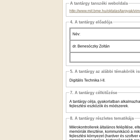
A tantárgy tanszéki weboldala
http://www.mit.bme.hu/oktatas/targyak/v
4. A tantárgy előadója
Név:
dr. Benesóczky Zoltán
5. A tantárgy az alábbi témakörök is
Digitális Technika I-II.
7. A tantárgy célkitűzése
A tantárgy célja, gyakorlatban alkalmazha
fejlesztési eszközök és módszerek.
8. A tantárgy részletes tematikája
Mikrokontrollerek általános felépítése, elt
memóriák illesztése, kommunikáció a mikr
fejlesztési környezet (hardver és szoftve