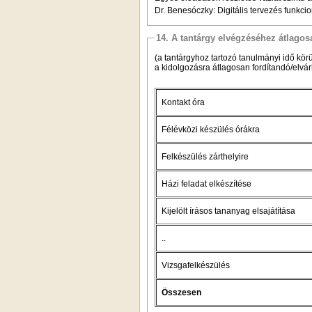
Dr. Benesóczky: Digitális tervezés funkc
14. A tantárgy elvégzéséhez átlag
(a tantárgyhoz tartozó tanulmányi idő körül
a kidolgozásra átlagosan fordítandó/elvárh
Kontakt óra
Félévközi készülés órákra
Felkészülés zárthelyire
Házi feladat elkészítése
Kijelölt írásos tananyag elsajátítása
..
Vizsgafelkészülés
Összesen