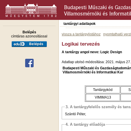
tantárgyi adatlapok
Belépés
vissza a tantárgylistához
nyomtatható verz
címtáras azonosítással
Logikai tervezés
A tantárgy angol neve: Logic Design
Adatlap utolsó módosítása: 2021. május 27.
Budapesti Műszaki és Gazdaságtudomán
Villamosmérnöki és Informatikai Kar
Tantárgykód
S
VIMIMA13
3. A tantárgyfelelős személy és tan
Szántó Péter,
4. A tantárgy előadója