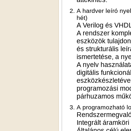
A hardver leíró nyelvek szerepe a digitális rendszerek terv
hét)
A Verilog és VHDL
A rendszer komple
eszközök tulajdons
és strukturális le
ismertetése, a nye
A nyelv használat
digitális funkcioná
eszközkészletével
programozási mod
párhuzamos működé
Rendszermegvalósít
Integrált áramkör
Általános célú el