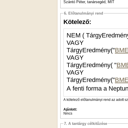
Szántó Péter, tanársegéd, MIT
6. Előtanulmányi rend
Kötelező:
NEM ( TárgyEredmény
VAGY
TárgyEredmény("
BME
VAGY
TárgyEredmény( "
BM
VAGY
TárgyEredmény("
BME
A fenti forma a Neptun
A kötelező előtanulmányi rend az adott s
Ajánlott:
Nincs
7. A tantárgy célkitűzése