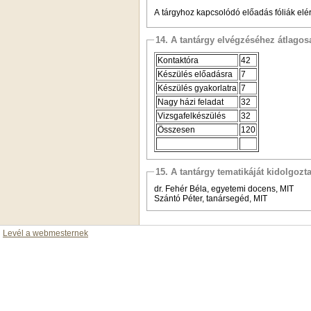
A tárgyhoz kapcsolódó előadás fóliák elér
14. A tantárgy elvégzéséhez átlag
Kontaktóra
42
Készülés előadásra
7
Készülés gyakorlatra
7
Nagy házi feladat
32
Vizsgafelkészülés
32
Összesen
120
15. A tantárgy tematikáját kidolgozt
dr. Fehér Béla, egyetemi docens, MIT
Szántó Péter, tanársegéd, MIT
Levél a webmesternek