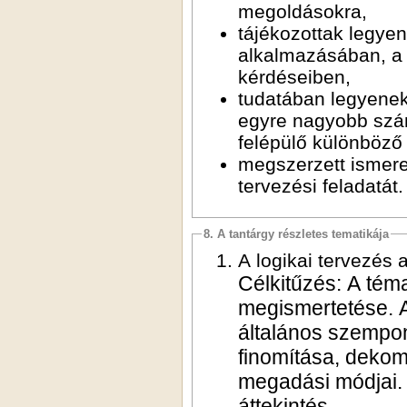
megoldásokra,
tájékozottak legyenek a különböző magas szintű terve
alkalmazásában, a hardver-szoftver együttes tervezés elem
kérdéseiben,
tudatában legyenek annak, hogy mindennapi életün
egyre nagyobb számban tartalmaz hasonló tervezés
megszerzett ismereteik birtokában eredményesen teljes
tervezési feladatát.
8. A tantárgy részletes tematikája
A logikai tervezés a
Célkitűzés: A tém
megismertetése. A
általános szempont
finomítása, dekomp
megadási módjai. 
áttekintés.