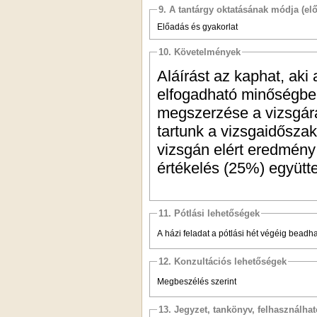
9. A tantárgy oktatásának módja (el
Előadás és gyakorlat
10. Követelmények
Aláírást az kaphat, aki 
elfogadható minőségben 
megszerzése a vizsgára 
tartunk a vizsgaidőszak
vizsgán elért eredmény 
értékelés (25%) együtt
11. Pótlási lehetőségek
A házi feladat a pótlási hét végéig beadha
12. Konzultációs lehetőségek
Megbeszélés szerint
13. Jegyzet, tankönyv, felhasználha