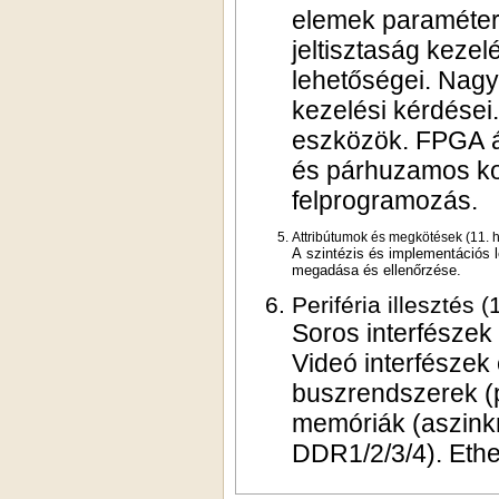
elemek paramétere
jeltisztaság kezel
lehetőségei. Nagy
kezelési kérdései
eszközök. FPGA á
és párhuzamos ko
felprogramozás.
Attribútumok és megkötések (11. h
A szintézis és implementációs l
megadása és ellenőrzése.
Periféria illesztés (
Soros interfészek
Videó interfészek
buszrendszerek (pl
memóriák (aszin
DDR1/2/3/4). Ethe