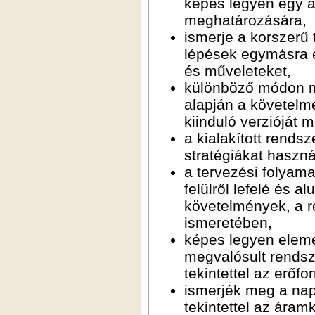
képes legyen egy adott probléma megol
meghatározására,
ismerje a korszerű tervezői környezetek alapszolgáltatásait, a tervezési
lépések egymásra épülését, az egyes szinteken elvégezhető feladatokat
és műveleteket,
különböző módon megfogalmazott előzetes felhasználói specifikáció
alapján a követelményeket megvalósító berendezés rendszertervének
kiin
a kialakított rendszermodell alapján hatékony ellenőrzési és szimulációs
stratégiá
a tervezési folyamat végrehajtása során eredményesen alkalma
felülről lefelé és alulról felfelé történő tervezési stra
követelmények, a rendelkezésre áll
ismeretében,
képes legyen elemezni a tervezési folyamat e
megvalósult rendszer műszaki
ismerjék meg a napjainkban használatos interfé
tekintettel az áramkörök közötti és az áramkörön b