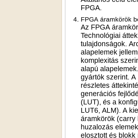
FPGA.
FPGA áramkörök be
Az FPGA áramkörök
Technológiai átte
tulajdonságok. Arc
alapelemek jellem
komplexitás szerin
alapú alapelemek.
gyártók szerint. 
részletes áttekin
generációs fejlőd
(LUT), és a konfi
LUT6, ALM). A kieg
áramkörök (carry 
huzalozás elemek 
elosztott és blokk