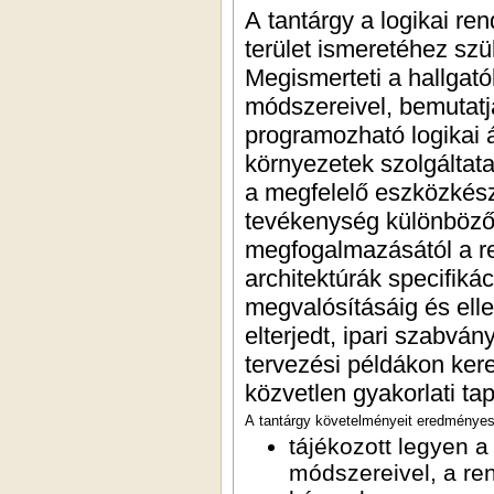
A tantárgy a logikai re
terület ismeretéhez sz
Megismerteti a hallgató
módszereivel, bemutatj
programozható logikai 
környezetek szolgáltata
a megfelelő eszközkész
tevékenység különböző
megfogalmazásától a re
architektúrák specifiká
megvalósításáig és ell
elterjedt, ipari szabvá
tervezési példákon kere
közvetlen gyakorlati tapa
A tantárgy követelményeit eredményesen
tájékozott legyen a logikai rendszerek tervezésének általáno
módszereivel, a rendelkezésre álló eszkö