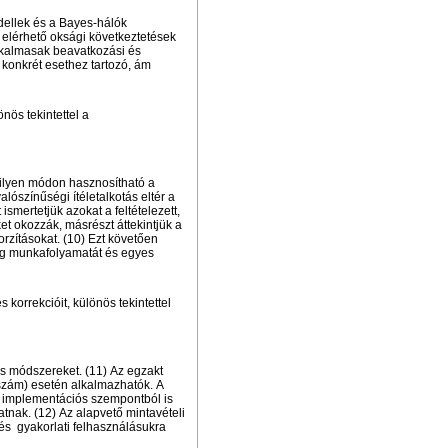
dellek és a Bayes-hálók
l elérhető oksági következtetések
alkalmasak beavatkozási és
 konkrét esethez tartozó, ám
nös tekintettel a
 milyen módon hasznosítható a
lószínűségi ítéletalkotás eltér a
ismertetjük azokat a feltételezett,
t okozzák, másrészt áttekintjük a
rzításokat. (10) Ezt követően
ég munkafolyamatát és egyes
 korrekcióit, különös tekintettel
kus módszereket. (11) Az egzakt
ószám) esetén alkalmazhatók. A
s implementációs szempontból is
tnak. (12) Az alapvető mintavételi
 és
gyakorlati felhasználásukra