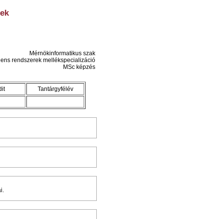
rek
Mérnökinformatikus szak
igens rendszerek mellékspecializáció
MSc képzés
it
Tantárgyfélév
i.