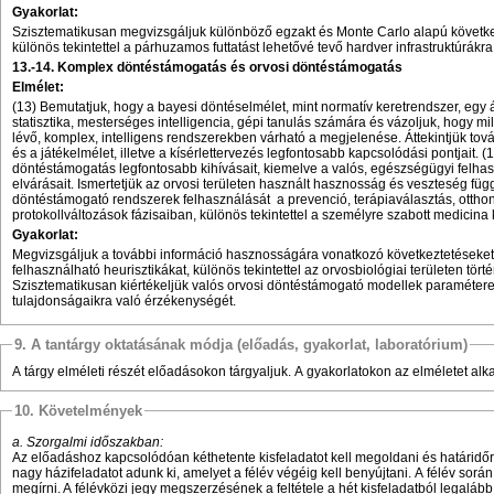
Gyakorlat:
Szisztematikusan megvizsgáljuk különböző egzakt és Monte Carlo alapú követke
különös tekintettel a párhuzamos futtatást lehetővé tevő hardver infrastruktúrákra
13.-14.
Komplex döntéstámogatás és orvosi döntéstámogatás
Elmélet:
(13) Bemutatjuk, hogy a bayesi döntéselmélet, mint normatív keretrendszer, egy ál
statisztika, mesterséges intelligencia, gépi tanulás számára és vázoljuk, hogy 
lévő, komplex, intelligens rendszerekben várható a megjelenése. Áttekintjük t
és a játékelmélet, illetve a kísérlettervezés legfontosabb kapcsolódási pontjait. (
döntéstámogatás legfontosabb kihívásait, kiemelve a valós, egészségügyi felha
elvárásait. Ismertetjük az orvosi területen használt hasznosság és veszteség füg
döntéstámogató rendszerek felhasználását
a prevenció, terápiaválasztás, ottho
protokollváltozások fázisaiban, különös tekintettel a személyre szabott medicina 
Gyakorlat:
Megvizsgáljuk a további információ hasznosságára vonatkozó következtetéseket
felhasználható heurisztikákat, különös tekintettel az orvosbiológiai területen tört
Szisztematikusan kiértékeljük valós orvosi döntéstámogató modellek paramétereik
tulajdonságaikra való érzékenységét.
9. A tantárgy oktatásának módja (előadás, gyakorlat, laboratórium)
A tárgy elméleti részét előadásokon tárgyaljuk. A gyakorlatokon az elméletet alk
10. Követelmények
a. Szorgalmi időszakban:
Az előadáshoz kapcsolódóan kéthetente kisfeladatot kell megoldani és határidőr
nagy házifeladatot adunk ki, amelyet a félév végéig kell benyújtani. A félév során
megírni. A félévközi jegy megszerzésének a feltétele a hét kisfeladatból legaláb