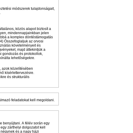
ztetési módszerek tulajdonságait,
.
talános, közös alapot biztosít a
milyen, mindennapjainkban jelen
ovábbá a komplex döntéstámogatás
14) Összefoglaljuk az orvosi
sználás követelményeit és
gvényeket, majd áttekintjük a
ni gondozás és protokollok,
kínálta lehetőségekre.
, azok közelítésében
énő kísérlettervezésre.
re és strukturális
almazó feladatokat kell megoldani.
e benyújtani. A félév során egy
 egy zárthelyi dolgozatot kell
b négynek és a nagy házi