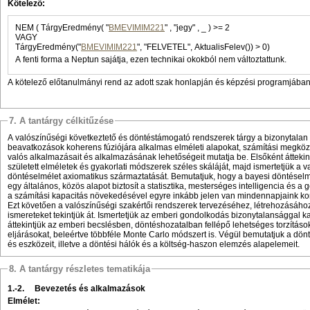
Kötelező:
NEM ( TárgyEredmény( "
BMEVIMIM221
" , "jegy" , _ ) >= 2
VAGY
TárgyEredmény("
BMEVIMIM221
", "FELVETEL", AktualisFelev()) > 0)
A fenti forma a Neptun sajátja, ezen technikai okokból nem változtattunk.
A kötelező előtanulmányi rend az adott szak honlapján és képzési programjában 
7. A tantárgy célkitűzése
A valószínűségi következtető és döntéstámogató rendszerek tárgy a bizonytalan
beavatkozások koherens fúziójára alkalmas elméleti alapokat, számítási megköz
valós alkalmazásait és alkalmazásának lehetőségeit mutatja be. Elsőként átteki
született elméletek és gyakorlati módszerek széles skáláját, majd ismertetjük a
döntéselmélet axiomatikus származtatását. Bemutatjuk, hogy a bayesi döntéselmé
egy általános, közös alapot biztosít a statisztika, mesterséges intelligencia és a 
a számítási kapacitás növekedésével egyre inkább jelen van mindennapjaink kom
Ezt követően a valószínűségi szakértői rendszerek tervezéséhez, létrehozásáho
ismereteket tekintjük át. Ismertetjük az emberi gondolkodás bizonytalansággal ka
áttekintjük az emberi becslésben, döntéshozatalban fellépő lehetséges torzításoka
eljárásokat, beleértve többféle Monte Carlo módszert is. Végül bemutatjuk a dö
és eszközeit, illetve a döntési hálók és a költség-haszon elemzés alapelemeit.
8. A tantárgy részletes tematikája
1.-2.
Bevezetés és alkalmazások
Elmélet: