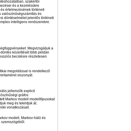
téshozatalban, szakértői
mezései és a kezelésükre
k és értelmezésének történeti
 A valószínűségszámítás és
i döntéselmélet jelentős történeti
mplex intelligens rendszerekre.
tségfüggvényeket. Megvizsgáljuk a
döntés közelítését több példán
essziós becslésre részletesen
itikai megoldással is rendelkező
mintaméret viszonyát.
ális jellemzők explicit
lószínűségi gráfos
tett Markov modell modelltípusokat
juk meg és tekintjük át.
nöki vonatkozásait.
arkov modell, Markov-háló és
ás szemszögéből.