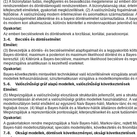
(1) A bizonytalan tudás, megfigyelés és beavatkozás megjelenése az emberi dön
rendszerekben és döntéstámogató rendszerekben. A bizonytalanság okai, értel
kifejlesztett elméletek, gyakorlati megközelítések. (2) A valószínűség fogalmána
fejlődése. A valószínűség modern értelmezései és axiomatikus származtatásai.
hasznosságelmélet áttekintése és a bayesi döntéselmélet származtatása. A bayes
és modern kori alkalmazásai, különös tekintettel a mindennapokban jelenlévő ko
Gyakorlat:
Az emberi becsléseknek és döntéseknek a torzításai, korlátai, paradoxonjai.
3.-4.
Becslés és döntéselmélet
Elmélet:
(3) Bevezetjük a döntés- és becsléselmélet alapfogalmait és a leggyakoribb köl
Bayes-döntést, maximum a posteriori és maximum likelihood döntést és a Bayes-
keresztül. (4) Kitérünk a Bayes-becslésre, maximum likelihood becslésre és regr
megvizsgálva analitikusan is kezelhető eseteket.
Gyakorlat:
Bayes-következtetés mintavételi technikákkal való közelítésének vizsgálata anal
modellek felhasználásával, szisztematikusan vizsgálva a modellkomplexitás és 
5.-6.
Valószínűségi gráf alapú modellek, valószínűségi következtetések
Elmélet:
(5) Megvizsgáljuk a valószínűségi eloszlások strukturális jellemzőit, ami a struktur
reprezentálásán át elvezet a valószínűségi gráfos modellek használatához. A va
modellosztályon belül elsőként az egyszerű Naív Bayes-háló, Markov-lánc és rej
foglaljuk össze. (4) Majd a Bayes-hálók és a Markov-hálók általános definícióit ad
Megvizsgáljuk a reprezentációk pontosságát, kiterjesztéseiket és azok tudásmér
Gyakorlat:
A gyakorlatokon rendre megvizsgáljuk a Naív Bayes-háló, Markov-lánc, rejtett M
Bayes-háló modellosztályokat, speciális modellépítés, következtetés és finomít
7.-8.
Oksági modellek, döntések következményei, oksági következtetések