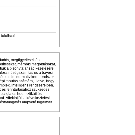
található.
 tudás, megfigyelések és
elítéseket, mérnöki megoldásokat,
ntjük a bizonytalanság kezelésére
 valószínűségszámítás és a bayesi
let, mint normatív keretrendszer,
gépi tanulás számára, illetve, hogy
plex, intelligens rendszereiben.
z és fenntartásához szükséges
pcsolatos heurisztikáit és
t. Áttekintjük a következtetési
ntéstámogatás alapvető fogalmait