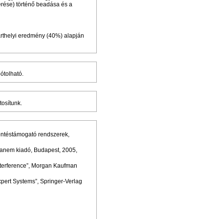
érése) történő beadása és a
zárthelyi eredmény (40%) alapján
pótolható.
tosítunk.
 döntéstámogató rendszerek,
 Panem kiadó, Budapest, 2005,
 Interference”, Morgan Kaufman
Expert Systems”, Springer-Verlag