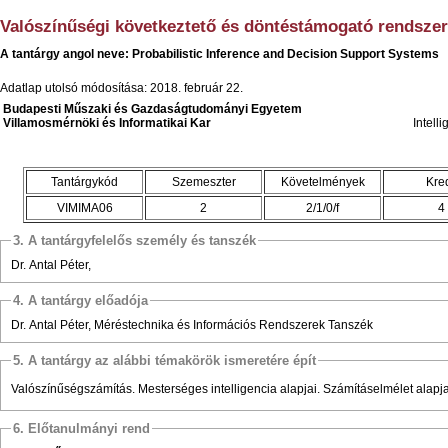
Valószínűségi következtető és döntéstámogató rendsze
A tantárgy angol neve: Probabilistic Inference and Decision Support Systems
Adatlap utolsó módosítása: 2018. február 22.
Budapesti Műszaki és Gazdaságtudományi Egyetem
Villamosmérnöki és Informatikai Kar
Intell
Tantárgykód
Szemeszter
Követelmények
Kred
VIMIMA06
2
2/1/0/f
4
3. A tantárgyfelelős személy és tanszék
Dr. Antal Péter,
4. A tantárgy előadója
Dr. Antal Péter, Méréstechnika és Információs Rendszerek Tanszék
5. A tantárgy az alábbi témakörök ismeretére épít
Valószínűségszámítás. Mesterséges intelligencia alapjai. Számításelmélet alapja
6. Előtanulmányi rend