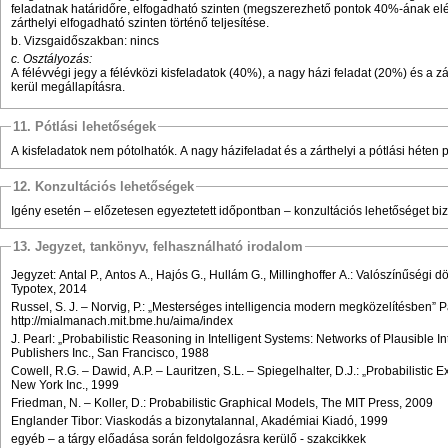
feladatnak határidőre, elfogadható szinten (megszerezhető pontok 40%-ának el
zárthelyi elfogadható szinten történő teljesítése.
b. Vizsgaidőszakban: nincs
c. Osztályozás:
A félévvégi jegy a félévközi kisfeladatok (40%), a nagy házi feladat (20%) és a 
kerül megállapításra.
11. Pótlási lehetőségek
A kisfeladatok nem pótolhatók. A nagy házifeladat és a zárthelyi a pótlási héten 
12. Konzultációs lehetőségek
Igény esetén – előzetesen egyeztetett időpontban – konzultációs lehetőséget biz
13. Jegyzet, tankönyv, felhasználható irodalom
Jegyzet: Antal P., Antos A., Hajós G., Hullám G., Millinghoffer A.: Valószínűségi
Typotex, 2014
Russel, S. J. – Norvig, P.: „Mesterséges intelligencia modern megközelítésben”
http://mialmanach.mit.bme.hu/aima/index
J. Pearl: „Probabilistic Reasoning in Intelligent Systems: Networks of Plausible
Publishers Inc., San Francisco, 1988
Cowell, R.G. – Dawid, A.P. – Lauritzen, S.L. – Spiegelhalter, D.J.: „Probabilistic 
New York Inc., 1999
Friedman, N. – Koller, D.: Probabilistic Graphical Models, The MIT Press, 2009
Englander Tibor: Viaskodás a bizonytalannal, Akadémiai Kiadó, 1999
egyéb – a tárgy előadása során feldolgozásra kerülő - szakcikkek