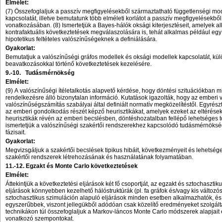
Elmélet:
(7) Összefoglaljuk a passzív megfigyelésekből származtatható függetlenségi mo
kapcsolatát, illetve bemutatunk több elméleti korlátot a passzív megfigyelésekbő
vonatkozásában. (8) Ismertetjük a Bayes-hálók oksági kiterjesztéseit, amelyek 
kontrafaktuális következtetések megválaszolására is, tehát alkalmas például egy
hipotetikus feltételes valószínűségeknek a definiálására.
Gyakorlat:
Bemutatjuk a valószínűségi gráfos modellek és oksági modellek kapcsolatát, külö
beavatkozásokkal történő következtetések kezelésére.
9.-10.
Tudásmérnökség
Elmélet:
(9) A valószínűségi ítéletalkotás alapvető kérdése, hogy döntési szituációkban
rendelkezésre álló bizonytalan információ. Kutatások igazolták, hogy az emberi va
valószínűségszámítás szabályai által definiált normatív megközelítéstől. Egyrészt 
az emberi gondolkodás részét képző heurisztikákat, amelyek ezeket az eltéréseke
heurisztikák révén az emberi becslésben, döntéshozatalban fellépő lehetséges to
ismertetjük a valószínűségi szakértői rendszerekhez kapcsolódó tudásmérnöks
fázisait.
Gyakorlat:
Megvizsgáljuk a szakértői becslések tipikus hibáit, következményeit és lehetséges
szakértői rendszerek létrehozásának és használatának folyamatában.
11.-12.
Egzakt és Monte Carlo következtetések
Elmélet:
Áttekintjük a következtetési eljárások két fő csoportját, az egzakt és sztochaszti
eljárások könnyebben kezelhető hálóstruktúrák (pl. fa gráfok és/vagy kis változ
sztochasztikus szimuláción alapuló eljárások minden esetben alkalmazhatók, é
egyszerűbbek, viszont jellegükből adódóan csak közelítő eredményeket szolgálta
technikákon túl összefoglaljuk a Markov-láncos Monte Carlo módszerek alapjait
vonatkozó szempontokat.