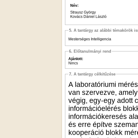
Név:
Strausz György
Kovács Dániel László
5. A tantárgy az alábbi témakörök is
Mesterséges Intelligencia
6. Előtanulmányi rend
Ajánlott:
Nincs
7. A tantárgy célkitűzése
A laboratóriumi mérés
van szervezve, amelye
végig, egy-egy adott 
információelérés blok
információkeresés ala
és erre építve szeman
kooperáció blokk méré