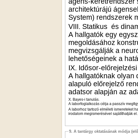
ágens-keretrendszer s
architektúrájú ágens
System) rendszerek mó
VIII. Statikus és din
A hallgatók egy egysz
megoldásához konstru
megvizsgálják a neur
lehetőségeinek a hatá
IX. Idősor-előrejelzé
A hallgatóknak olyan
alapuló előrejelző ren
adatsor alapján az ad
X. Bayes-i tanulás.
A laborfoglalkozás célja a passzív megfig
A laborhoz tartozó elméleti ismereteket ha
irodalom megismerésével sajátíthatják el.
9. A tantárgy oktatásának módja (el