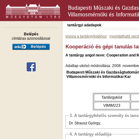
tantárgyi adatlapok
Belépés
vissza a tantárgylistához
nyomtatható verz
címtáras azonosítással
Kooperáció és gépi tanulás l
A tantárgy angol neve: Cooperation and 
Adatlap utolsó módosítása: 2008. november
Budapesti Műszaki és Gazdaságtudomán
Villamosmérnöki és Informatikai Kar
Tantárgykód
VIMIM223
3. A tantárgyfelelős személy és tan
Dr. Strausz György,
4. A tantárgy előadója