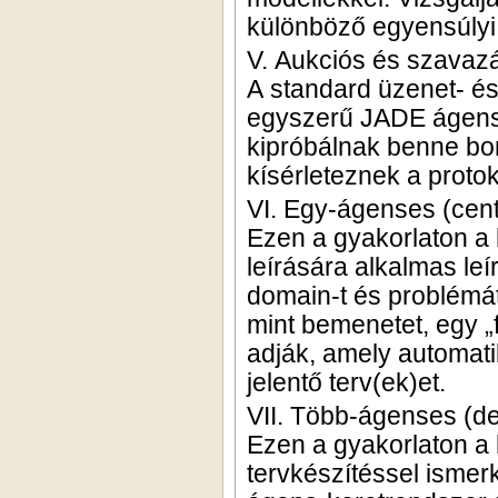
különböző egyensúlyi 
V. Aukciós és szavazá
A standard üzenet- és
egyszerű JADE ágense
kipróbálnak benne bony
kísérleteznek a proto
VI. Egy-ágenses (centr
Ezen a gyakorlaton a 
leírására alkalmas leí
domain-t és problémát
mint bemenetet, egy 
adják, amely automat
jelentő terv(ek)et.
VII. Több-ágenses (dec
Ezen a gyakorlaton a 
tervkészítéssel ismer