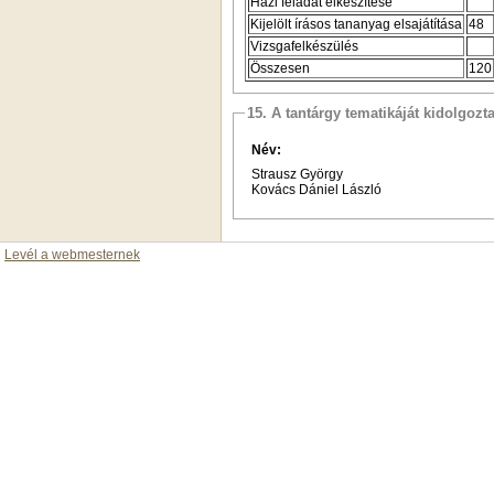
Házi feladat elkészítése
Kijelölt írásos tananyag elsajátítása
48
Vizsgafelkészülés
Összesen
120
15. A tantárgy tematikáját kidolgozt
Név:
Strausz György
Kovács Dániel László
Levél a webmesternek