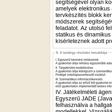
segítségével olyan ko
amelyek elektronikus
tervkészítés blokk ke
módszerek segítségév
feladatot. Az utolsó f
statikus és dinamikus 
kísérleteznek adott p
8. A tantárgy részletes tematikája
I. Egyszerű keresési módszerek.
A gyakorlat célja néhány egyszerűbb ada
II. Tárgyterület modellezése.
A gyakorlat célja kidolgozni a szemantikus
Protégé ontológiaszerkesztő eszközt.
III. Szemantikus információkeresés.
A gyakorlat célja az előző két gyakorlat 
első gyakorlaton implementált webes info
IV. Játékelméleti áge
Egyszerű JADE (Java
felhasználva a hallga
modellekkel. Vizsgálj