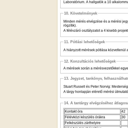
Laboratórium. A hallgatók a 10 alkalomma
10. Követelmények
Minden mérés elvégzése és a mérési jeg
rögzítik).
A félévzáró osztályzatot a 4 kisebb proje
11. Pótlási lehetőségek
A hiányzott mérések pótlása közvetlenül a
12. Konzultációs lehetőségek
A mérések során a mérésvezetőkkel egye
13. Jegyzet, tankönyv, felhasználha
Stuart Russell és Peter Norvig: Mestersé
A tárgy honlapján elérető mérési útmutató
14. A tantárgy elvégzéséhez átlag
Kontakt óra
42
Félévközi készülés órákra
30
Felkészülés zárthelyire