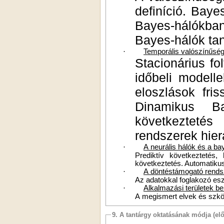
definíció. Bay
Bayes-hálókba
Bayes-hálók tan
·
Temporális valószínűségi
Stacionárius fo
időbeli modell
eloszlások fri
Dinamikus Ba
következteté
rendszerek hie
·
A neurális hálók és a ba
Prediktív következtetés,
következtetés. Automatiku
·
A döntéstámogató rendsz
Az adatokkal foglakozó eszk
·
Alkalmazási területek be
A megismert elvek és szközö
9. A tantárgy oktatásának módja (el