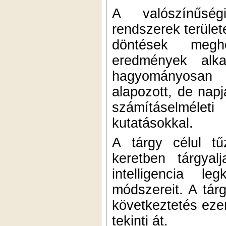
A valószínűség
rendszerek terület
döntések megho
eredmények alka
hagyományosan a
alapozott, de nap
számításelméle
kutatásokkal.
A tárgy célul tű
keretben tárgya
intelligencia le
módszereit. A tár
következtetés ezen
tekinti át.