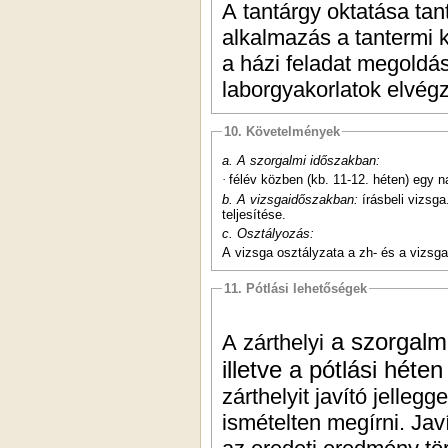
A tantárgy oktatása tan
alkalmazás a tantermi k
a házi feladat megoldás
laborgyakorlatok elvég
10. Követelmények
a. A szorgalmi időszakban:
·
félév közben (kb. 11-12. héten) egy
b. A vizsgaidőszakban:
írásbeli vizsg
teljesítése.
c. Osztályozás:
A vizsga osztályzata a zh- és a vizsg
11. Pótlási lehetőségek
a szorgalmi
A zárthelyi
illetve a pótlási hét
zárthelyit javító jelleg
ismételten megírni. Jav