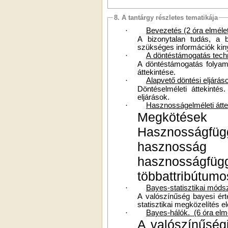
8. A tantárgy részletes tematikája
·
Bevezetés (2 óra elmélet
A bizonytalan tudás, a b
szükséges információk kin
·
A döntéstámogatás techn
A döntéstámogatás folyama
áttekintése.
·
Alapvető döntési eljáráso
Döntéselméleti áttekinté
eljárások.
·
Hasznosságelméleti áttek
Megkötések
Hasznosságf
hasznoss
hasznosságfüg
többattribútum
·
Bayes-statisztikai módsz
A valószínűség bayesi ér
statisztikai megközelítés el
·
Bayes-hálók.
(6 óra elm
A valószínűségi