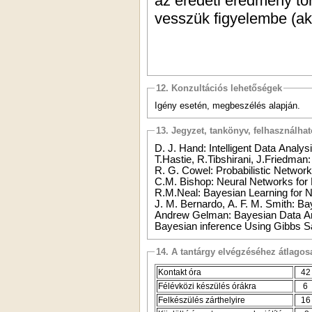
az eredeti eredmény tö
vesszük figyelembe (ak
12. Konzultációs lehetőségek
Igény esetén, megbeszélés alapján.
13. Jegyzet, tankönyv, felhasználha
D. J. Hand:
Intelligent Data Analys
T.Hastie, R.Tibshirani, J.Friedman:
R. G. Cowel: Probabilistic Netwo
C.M. Bishop: Neural Networks for 
R.M.Neal: Bayesian Learning for 
J. M. Bernardo, A. F. M. Smith: B
Andrew Gelman: Bayesian Data A
Bayesian inference Using Gibbs S
14. A tantárgy elvégzéséhez átlag
Kontakt óra
42
Félévközi készülés órákra
6
Felkészülés zárthelyire
16