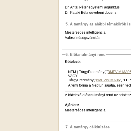
Dr. Antal Péter egyetemi adjunktus
Dr. Pataki Béla egyetemi docens
5. A tantárgy az alábbi témakörök is
Mesterséges intelligencia
Valószínűségszámítás
6. Előtanulmányi rend
Kötelező:
NEM ( TárgyEredmény( "
BMEVIMIMA0
VAGY
TárgyEredmény("
BMEVIMIMA06
", "FEL
A fenti forma a Neptun sajátja, ezen tec
A kötelező előtanulmányi rend az adott s
Ajánlott:
Mesterséges intelligencia
7. A tantárgy célkitűzése