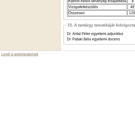
Kijelölt írásos tananyag elsajátítása
8
Vizsgafelkészülés
48
Összesen
12
15. A tantárgy tematikáját kidolgozt
Dr. Antal Péter egyetemi adjunktus
Dr. Pataki Béla egyetemi docens
Levél a webmesternek