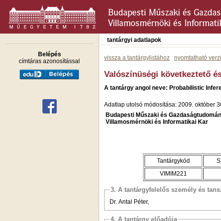
tantárgyi adatlapok
Belépés
vissza a tantárgylistához
nyomtatható verz
címtáras azonosítással
Valószínüségi következtető 
A tantárgy angol neve: Probabilistic Inf
Adatlap utolsó módosítása: 2009. október 3
Budapesti Műszaki és Gazdaságtudomán
Villamosmérnöki és Informatikai Kar
Tantárgykód
S
VIMIM221
3. A tantárgyfelelős személy és tan
Dr. Antal Péter,
4. A tantárgy előadója