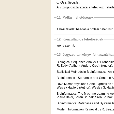
c. Osztályozás:
A vizsga osztályzata a félévközi felad
11. Pótlási lehetőségek
A házi feladat beadás a pótlási héten kií
12. Konzultációs lehetőségek
Igény szerint.
13. Jegyzet, tankönyv, felhasználha
Biological Sequence Analysis : Probabili
R. Eddy (Author), Anders Krogh (Author),
Statistical Methods in Bioinformatics: An
Bioinformatics: Sequence and Genome An
DNA Microarrays and Gene Expression : F
Wesley Hatfield (Author), Wesley G. Hatfi
Bioinformatics: The Machine Learning A
Pierre Baldi, Soren Brunak, Sren Brunak
Bioinformatics: Databases and Systems by
Modern Information Retrieval by R. Baeza