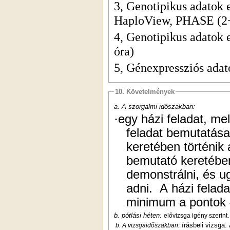
3, Genotipikus adatok
HaploView, PHASE (2+
4, Genotipikus adatok 
óra)
5, Génexpressziós ada
10. Követelmények
a. A szorgalmi időszakban:
·
egy házi feladat, me
feladat bemutatása
keretében történik
bemutató keretében
demonstrálni, és u
adni. A házi felad
minimum a pontok
b. pótlási héten:
elővizsga igény szerint.
írásbeli vizsga. 
b. A vizsgaidőszakban: