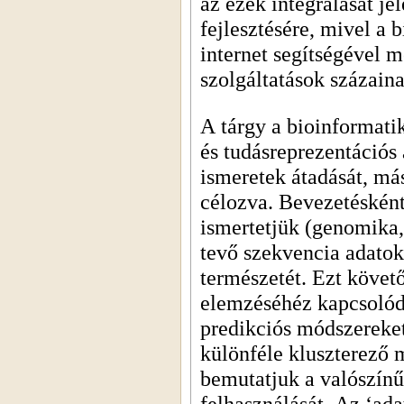
az ezek integrálását je
fejlesztésére, mivel
a b
internet segítségével m
szolgáltatások százaina
A tárgy a bioinformatik
és tudásreprezentációs 
ismeretek átadását, má
célozva. Bevezetéskén
ismertetjük (genomika,
tevő szekvencia adatok
természetét. Ezt követő
elemzéséhéz kapcsolódó
predikciós módszereket
különféle kluszterező 
bemutatjuk a valószínű
felhasználását. Az ‘ad