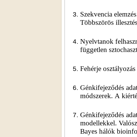
Szekvencia elemzés.
Többszörös illeszté
Nyelvtanok felhasz
független sztochasz
Fehérje osztályozás
Génkifejeződés adato
módszerek. A kiérté
Génkifejeződés adato
modellekkel. Valós
Bayes hálók bioinfo