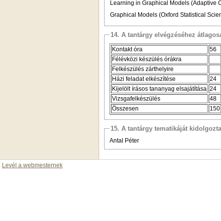
Learning in Graphical Models (Adaptive 
Graphical Models (Oxford Statistical Scien
14. A tantárgy elvégzéséhez átlag
Kontakt óra
56
Félévközi készülés órákra
Felkészülés zárthelyire
Házi feladat elkészítése
24
Kijelölt írásos tananyag elsajátítása
24
Vizsgafelkészülés
48
Összesen
150
15. A tantárgy tematikáját kidolgozt
Antal Péter
Levél a webmesternek