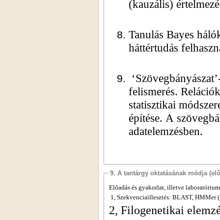
(kauzális) értelmezé
Tanulás Bayes hálók
háttértudás felhaszn
‘Szövegbányászat’-
felismerés. Relációk
statisztikai módsze
építése. A s
z
övegbán
adatelemzésben.
9. A tantárgy oktatásának módja (el
Előadás és gyakorlat, illetve laboratóriu
1, Szekvenciaillesztés: BLAST, HMMer (
2, Filogenetikai elem