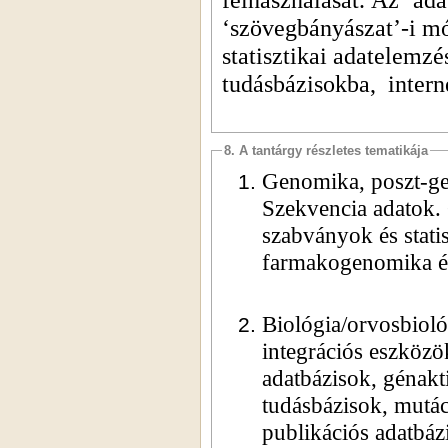
‘szövegbányászat’-i mó
statisztikai adatelemzé
tudásbázisokba,
intern
8. A tantárgy részletes tematikája
Genomika, poszt
-ge
Szekvencia adatok. 
szabványok és statis
farmakogenomika és
Biológia/orvosbiológ
integrációs eszközö
adatbázisok, génakt
tudásbázisok, mutác
publikációs adatbáz