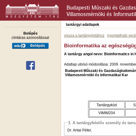
tantárgyi adatlapok
Belépés
vissza a tantárgylistához
nyomtatható verz
címtáras azonosítással
Bioinformatika az egészségü
A tantárgy angol neve: Bioinformatics in
Adatlap utolsó módosítása: 2009. november
Budapesti Műszaki és Gazdaságtudomán
Villamosmérnöki és Informatikai Kar
Tantárgykód
S
VIMIM204
3. A tantárgyfelelős személy és tan
Dr. Antal Péter,