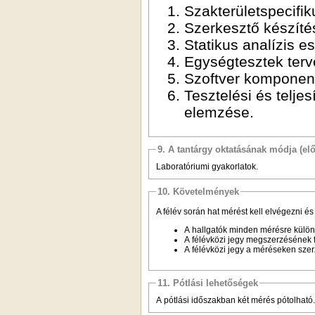
Szakterületspecifi
Szerkesztő készíté
Statikus analízis e
Egységtesztek terv
Szoftver komponens
Tesztelési és telje
elemzése.
9. A tantárgy oktatásának módja (el
Laboratóriumi gyakorlatok.
10. Követelmények
A félév során hat mérést kell elvégezni és 
A hallgatók minden mérésre külön
A félévközi jegy megszerzésének f
A félévközi jegy a méréseken szer
11. Pótlási lehetőségek
A pótlási időszakban két mérés pótolható.