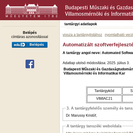
tantárgyi adatlapok
Belépés
vissza a tantárgylistához
nyomtatható verz
címtáras azonosítással
Automatizált szoftverfejleszt
A tantárgy angol neve: Automated Softwa
Adatlap utolsó módosítása: 2025. július 3.
Budapesti Műszaki és Gazdaságtudomán
Villamosmérnöki és Informatikai Kar
Tantárgykód
S
VIMIAC21
3. A tantárgyfelelős személy és tan
Dr. Marussy Kristóf,
A tantárgy tanszéki weboldala