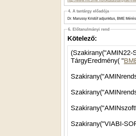
http://www.mit.bme.hu/oktatas/targyak/V
4. A tantárgy előadója
Dr. Marussy Kristóf adjunktus, BME Méré
6. Előtanulmányi rend
Kötelező:
TárgyEredmény( "
BM