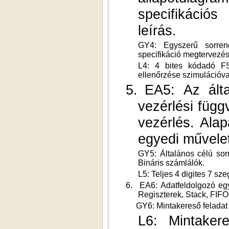
specifikációs
leírás.
GY4: Egyszerű sorrend
specifikáció megtervezés
L4: 4 bites kódadó FS
ellenőrzése szimulációv
5.
EA5: Az álta
vezérlési füg
vezérlés. Alap
egyedi művelet
GY5: Általános célú sorr
Bináris számlálók.
L5: Teljes 4 digites 7 s
6.
EA6: Adatfeldolgozó eg
Regiszterek, Stack, FIF
GY6: Mintakereső feladat b
L6: Mintaker