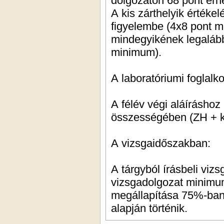
dolgozaton 68 pont érhe
A kis zárthelyik érték
figyelembe (4x8 pont 
mindegyikének legalább
minimum).
A laboratóriumi foglal
A félév végi aláíráshoz 
összességében (ZH + k
A vizsgaidőszakban:
A tárgyból írásbeli viz
vizsgadolgozat minimum
megállapítása 75%-ban 
alapján történik.