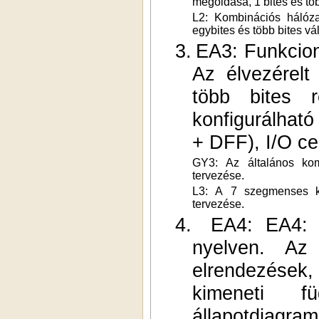
megoldása, 1 bites és tö
L2: Kombinációs hálóza
egybites és több bites vá
3.
EA3: Funkcion
Az élvezérelt
több bites r
konfigurálható
+ DFF), I/O ce
GY3: Az általános kom
tervezése.
L3: A 7 szegmenses ki
tervezése.
4.
EA4: EA4: 
nyelven. Az 
elrendezések
kimeneti fü
állapotdiagra