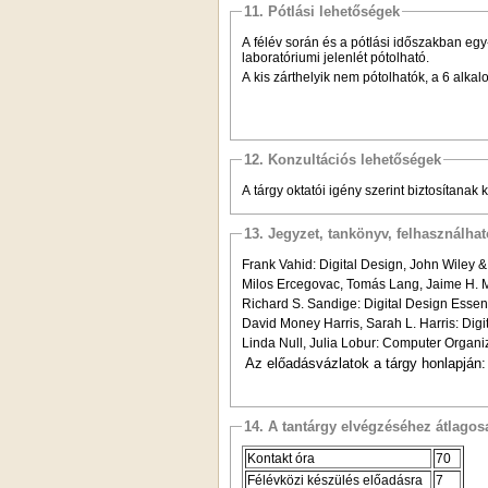
11. Pótlási lehetőségek
A félév során és a pótlási időszakban egy-
laboratóriumi jelenlét pótolható.
A kis zárthelyik nem pótolhatók, a 6 alkal
12. Konzultációs lehetőségek
A tárgy oktatói igény szerint biztosítanak
13. Jegyzet, tankönyv, felhasználha
Frank Vahid: Digital Design, John Wiley
Milos Ercegovac, Tomás Lang, Jaime H. M
Richard S. Sandige: Digital Design Essent
David Money Harris, Sarah L. Harris: Dig
Linda Null, Julia Lobur: Computer Organi
Az előadásvázlatok a tárgy honlapján
14. A tantárgy elvégzéséhez átlag
Kontakt óra
70
Félévközi készülés előadásra
7