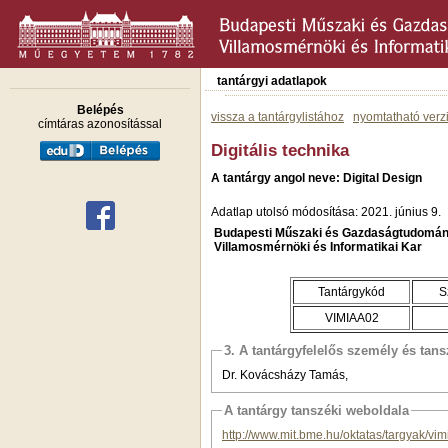
tantárgyi adatlapok
Belépés
vissza a tantárgylistához
nyomtatható verz
címtáras azonosítással
Digitális technika
A tantárgy angol neve: Digital Design
Adatlap utolsó módosítása: 2021. június 9.
Budapesti Műszaki és Gazdaságtudomán
Villamosmérnöki és Informatikai Kar
Tantárgykód
S
VIMIAA02
3. A tantárgyfelelős személy és tan
Dr. Kovácsházy Tamás,
A tantárgy tanszéki weboldala
http://www.mit.bme.hu/oktatas/targyak/vi