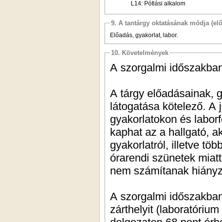
L14: Pótlási alkalom
9. A tantárgy oktatásának módja (el
Előadás, gyakorlat, labor.
10. Követelmények
A szorgalmi időszakban
A tárgy előadásainak, g
látogatása kötelező. A 
gyakorlatokon és laborf
kaphat az a hallgató, a
gyakorlatról, illetve tö
órarendi szünetek miat
nem számítanak hiány
A szorgalmi időszakban 
zárthelyit (laboratórium