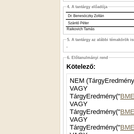
4. A tantárgy előadója
Dr.
Benesóczky Zoltán
Szántó Péter
Raikovich Tamás
5. A tantárgy az alábbi témakörök is
-
6. Előtanulmányi rend
Kötelező:
NEM (TárgyEredmény
VAGY
TárgyEredmény("
BME
VAGY
TárgyEredmény("
BME
VAGY
TárgyEredmény("
BME