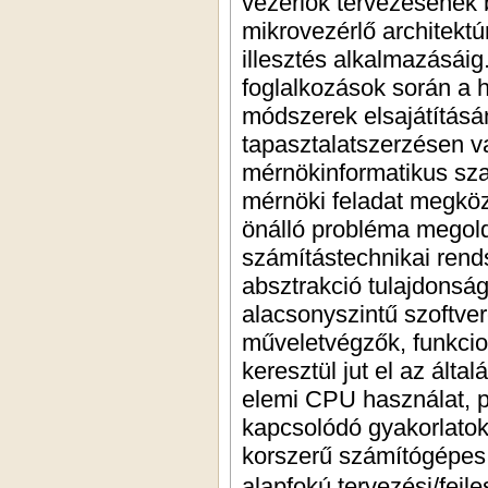
vezérlők tervezésének b
mikrovezérlő architektú
illesztés alkalmazásáig
foglalkozások során a 
módszerek elsajátításán
tapasztalatszerzésen v
mérnökinformatikus sza
mérnöki feladat megköz
önálló probléma megold
számítástechnikai rend
absztrakció tulajdonság
alacsonyszintű szoftver
műveletvégzők, funkcio
keresztül jut el az álta
elemi CPU használat, pe
kapcsolódó gyakorlatok
korszerű számítógépes 
alapfokú tervezési/fejl