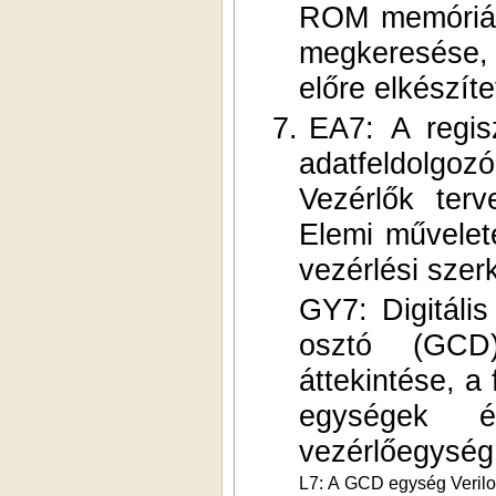
ROM memóriáho
megkeresése, {
előre elkészít
7.
EA7: A regisz
adatfeldolgo
Vezérlők ter
Elemi művelete
vezérlési szer
GY7: Digitáli
osztó (GCD)
áttekintése, a
egységek é
vezérlőegység
L7: A GCD egység Verilo