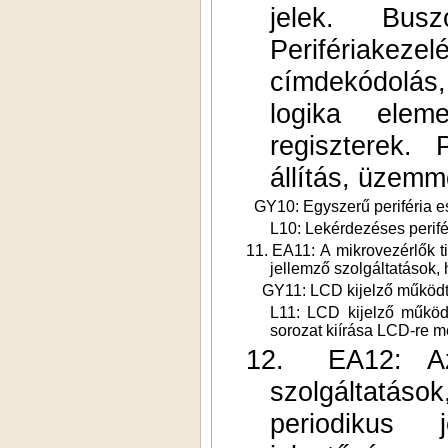
jelek. Busz
Perifériake
címdekódolás,
logika eleme
regiszterek. 
állítás, üzemmó
GY10: Egyszerű periféria es
L10: Lekérdezéses perif
11.
EA11: A mikrovezérlők ti
jellemző szolgáltatások,
GY11: LCD kijelző működtet
L11: LCD kijelző működt
sorozat kiírása LCD-re m
12.
EA12: Az
szolgáltatáso
periodikus 