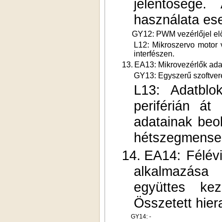
jelentősége
használata es
GY12: PWM vezérlőjel előál
L12: Mikroszervo motor 
interfészen.
13.
EA13: Mikrovezérlők adat
GY13: Egyszerű szoftver
L13: Adatbl
periférián á
adatainak beol
hétszegmenses
14.
EA14: Félévi
alkalmazása
együttes kez
Összetett hier
GY14: -