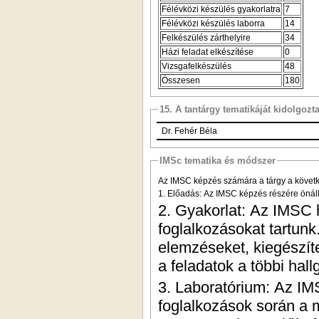
Félévközi készülés gyakorlatra
7
Félévközi készülés laborra
14
Felkészülés zárthelyire
34
Házi feladat elkészítése
0
Vizsgafelkészülés
48
Összesen
180
15. A tantárgy tematikáját kidolgozt
Dr. Fehér Béla
IMSc tematika és módszer
Az IMSC képzés számára a tárgy a követke
1. Előadás: Az IMSC képzés részére önál
2. Gyakorlat: Az IMSC 
foglalkozásokat tartun
elemzéseket, kiegészíte
a feladatok a többi hal
3. Laboratórium: Az IM
foglalkozások során a 