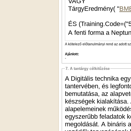
VAGY
TárgyEredmény( "
BM
A fenti forma a Neptun
A kötelező előtanulmányi rend az adott s
Ajánlott:
-
7. A tantárgy célkitűzése
A Digitális technika eg
tantervében, és legfon
bemutatása, az alapvet
készségek kialakítása.
alapelemeinek működését
egyszerűbb feladatok kö
megoldását. A bináris a