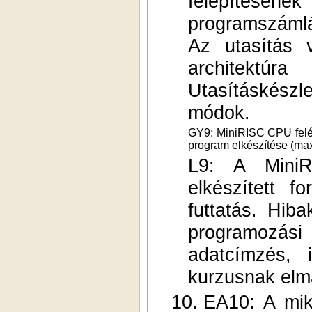
felépítés
programszámlá
Az utasítás 
architektúra
Utasításkészl
módok.
GY9: MiniRISC CPU felép
program elkészítése (max.
L9: A MiniR
elkészített fo
futtatás. Hib
programozási
adatcímzés, 
kurzusnak elma
10.
EA10: A mik