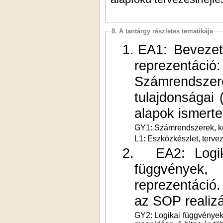
8. A tantárgy részletes tematikája
1.
EA1: Bevezetés
reprezent
Számrendsze
tulajdonságai 
alapok ismerte
GY1: Számrendszerek, kó
L1: Eszközkészlet, terve
2.
EA2: Logik
függvények, 
reprezentáció
az SOP realizá
GY2: Logikai függvények 