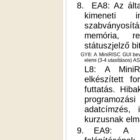
8.
EA8: Az álta
kimeneti i
szabványosítá
memória, reg
státuszjelző bi
GY8: A MiniRISC GUI beveze
elemi (3-4 utasításos) 
L8: A MiniR
elkészített fo
futtatás. Hib
programozási
adatcímzés, 
kurzusnak elma
9.
EA9: A Mi