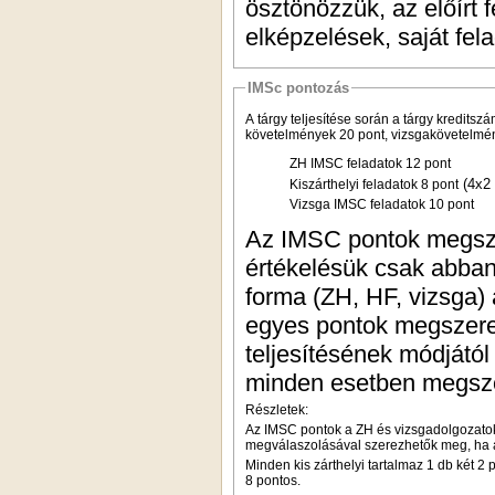
ösztönözzük, az előírt 
elképzelések, saját fe
IMSc pontozás
A tárgy teljesítése során a tárgy kredit
követelmények 20 pont, vizsgakövetelmé
ZH IMSC feladatok 12 pont
(4x2 
Kiszárthelyi feladatok 8 pont
Vizsga IMSC feladatok 10 pont
Az IMSC pontok megsze
értékelésük csak abban
forma (ZH, HF, vizsga) a
egyes pontok megszere
teljesítésének módjától
minden esetben megsz
Részletek:
Az IMSC pontok a ZH és vizsgadolgozatok
megválaszolásával szerezhetők meg, ha az 
Minden kis zárthelyi tartalmaz 1 db két 2 
8 pontos.