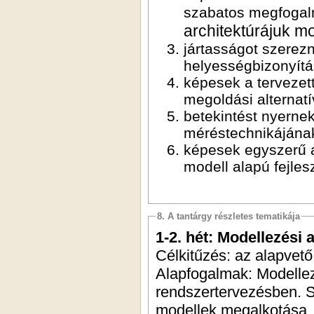
szabatos megfoga
architektúrájuk m
jártasságot szerez
helyességbizonyít
képesek a tervezet
megoldási alternat
betekintést nyerne
méréstechnikájának
képesek egyszerű 
modell alapú fejles
8. A tantárgy részletes tematikája
1-2. hét: Modellezési 
Célkitűzés: az alapvet
Alapfogalmak: Modellez
rendszertervezésben. Sz
modellek megalkotása, k