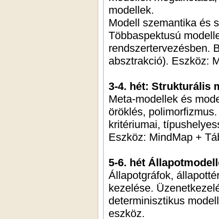
modellek.
Modell szemantika és s
Többaspektusú modellez
rendszertervezésben. B
absztrakció). Eszköz:
3-4. hét: Strukturális
Meta-modellek és mode
öröklés, polimorfizmus.
kritériumai, típushelyes
Eszköz: MindMap + Táb
5-6. hét Állapotmodel
Állapotgráfok, állapott
kezelése. Üzenetkezelé
determinisztikus modell
eszköz.