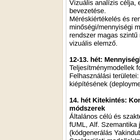
Vizuális analízis célja,
bevezetése.
Méréskiértékelés és re
minőségi/mennyiségi mo
rendszer magas szintű 
vizuális elemző.
12-13. hét: Mennyiség
Teljesítménymodellek 
Felhasználási területei
kiépítésének (deployme
14. hét Kitekintés: Ko
módszerek
Általános célú és szakt
fUML, Alf. Szemantika 
(kódgenerálás Yakindu