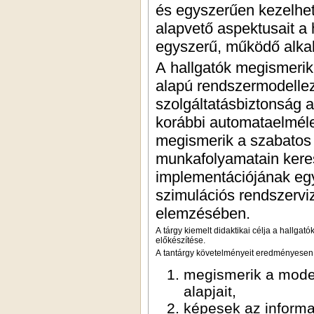
és egyszerűen kezelhet
alapvető aspektusait a 
egyszerű, működő alkal
A hallgatók megismerik
alapú rendszermodellez
szolgáltatásbiztonság 
korábbi automataelmélet
megismerik a szabatos 
munkafolyamatain keresz
implementációjának eg
szimulációs rendszervi
elemzésében.
A tárgy kiemelt didaktikai célja a hallga
előkészítése.
A tantárgy követelményeit eredményesen t
megismerik a model
alapjait,
képesek az informa