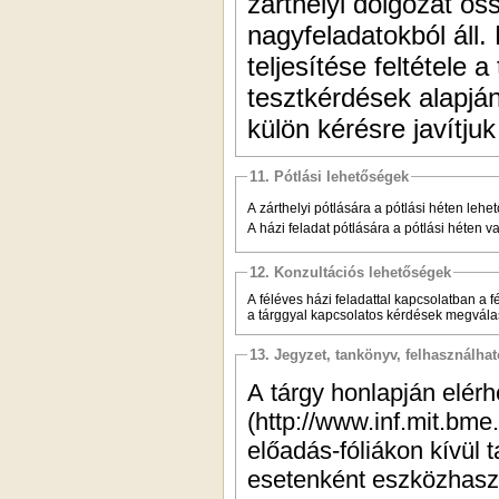
zárthelyi dolgozat ö
nagyfeladatokból áll.
teljesítése feltétele a
tesztkérdések alapján
külön kérésre javítjuk 
11. Pótlási lehetőségek
A zárthelyi pótlására a pótlási héten lehe
A házi feladat pótlására a pótlási héten v
12. Konzultációs lehetőségek
A féléves házi feladattal kapcsolatban a f
a tárggyal kapcsolatos kérdések megvála
13. Jegyzet, tankönyv, felhasználha
A tárgy honlapján elér
(http://www.inf.mit.bm
előadás-fóliákon kívül
esetenként eszközhasz