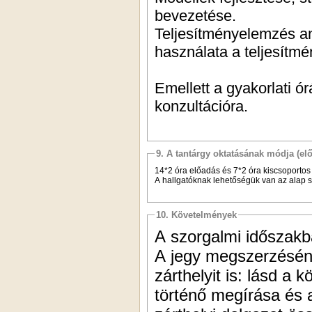
bevezetése.
Teljesítményelemzés an
használata a teljesítm
Emellett a gyakorlati ó
konzultációra.
9. A tantárgy oktatásának módja (el
14*2 óra előadás és 7*2 óra kiscsoportos 
A hallgatóknak lehetőségük van az alap sz
10. Követelmények
A szorgalmi időszakba
A jegy megszerzésének
zárthelyit is: lásd a
történő megírása és a