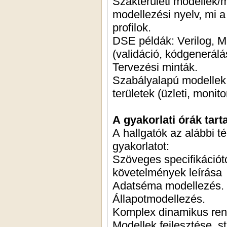
Szakterületi modellek/m
modellezési nyelv, mi 
profilok.
DSE példák: Verilog, Ma
(validáció, kódgenerálá
Tervezési minták.
Szabályalapú modellek.
területek (üzleti, monit
A gyakorlati órák tart
A hallgatók az alábbi 
gyakorlatot:
Szöveges specifikációtó
követelmények leírása
Adatséma modellezés.
Állapotmodellezés.
Komplex dinamikus ren
Modellek fejlesztése, s