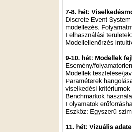
7-8. hét: Viselkedésmo
Discrete Event System 
modellezés. Folyamatmo
Felhasználási területek:
Modellellenőrzés intui
9-10. hét: Modellek fe
Esemény/folyamatorientá
Modellek tesztelése/jav
Paraméterek hangolása, 
viselkedési kritériumok
Benchmarkok használat
Folyamatok erőforrásha
Eszköz: Egyszerű szim
11. hét: Vizuális ada