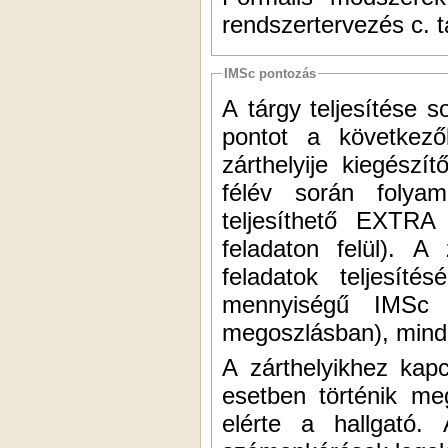
rendszertervezés c. 
IMSc pontozás
A tárgy teljesítése 
pontot a következő
zárthelyije kiegészí
félév során folyam
teljesíthető EXTRA
feladaton felül). 
feladatok teljesíté
mennyiségű IMSc p
megoszlásban), mind
A zárthelyikhez kap
esetben történik me
elérte a hallgató