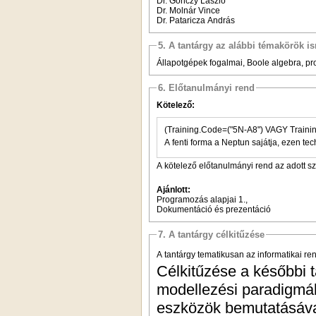
Dr. Gönczy László
Dr. Molnár Vince
Dr. Pataricza András
5. A tantárgy az alábbi témakörök is
Állapotgépek fogalmai, Boole algebra, pr
6. Előtanulmányi rend
Kötelező:
(Training.Code=("5N-A
A fenti forma a Neptun sajátja, ezen tec
A kötelező előtanulmányi rend az adott s
Ajánlott:
Programozás alapjai 1.,
Dokumentáció és prezentáció
7. A tantárgy célkitűzése
A tantárgy tematikusan az informatikai re
Célkitűzése a későbbi t
modellezési paradigmák
eszközök bemutatásával