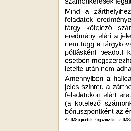
számonkérések legalá
Mind a zárthelyih
feladatok eredménye
tárgy kötelező szá
eredmény eléri a je
nem függ a tárgyköve
pótlásként beadott 
esetben megszerezhe
letelte után nem adha
Amennyiben a hallga
jeles szintet, a
zárth
feladatokon elért e
(a kötelező számonk
bónuszpontként az ér
Az IMSc pontok megszerzése az IMSc p