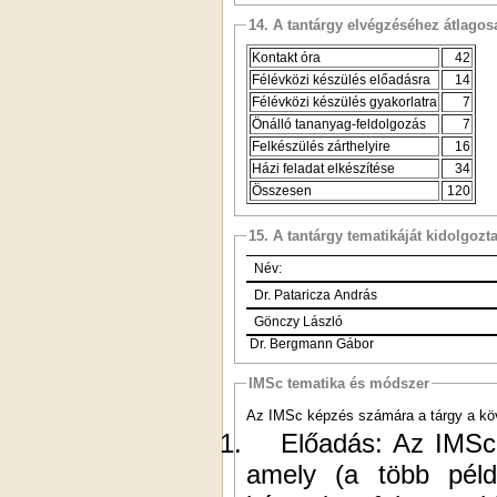
14. A tantárgy elvégzéséhez átlag
Kontakt óra
42
Félévközi készülés előadásra
14
Félévközi készülés gyakorlatra
7
Önálló tananyag-feldolgozás
7
Felkészülés zárthelyire
16
Házi feladat elkészítése
34
Összesen
120
15. A tantárgy tematikáját kidolgozt
Név:
Dr. Pataricza András
Gönczy László
Dr. Bergmann Gábor
IMSc tematika és módszer
Az IMSc képzés számára a tárgy a köve
1.
Előadás: Az IMSc 
amely (a több péld