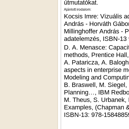
útmutatókat.
Ajánlott irodalom:
Kocsis Imre: Vizuális ad
András - Horváth Gábor
Millinghoffer András - 
adatelemzés, ISBN-13 
D. A. Menasce: Capacit
methods, Prentice Hall
A. Pataricza, A. Balogh
aspects in enterprise mo
Modeling and Computin
B. Braswell, M. Siegel,
Planning…, IBM Redbo
M. Theus, S. Urbanek, I
Examples, (Chapman & 
ISBN-13: 978-1584885