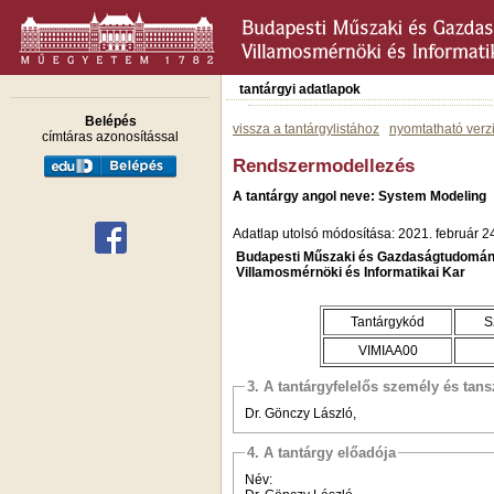
tantárgyi adatlapok
Belépés
vissza a tantárgylistához
nyomtatható verz
címtáras azonosítással
Rendszermodellezés
A tantárgy angol neve: System Modeling
Adatlap utolsó módosítása: 2021. február 2
Budapesti Műszaki és Gazdaságtudomán
Villamosmérnöki és Informatikai Kar
Tantárgykód
S
VIMIAA00
3. A tantárgyfelelős személy és tan
Dr. Gönczy László,
4. A tantárgy előadója
Név: