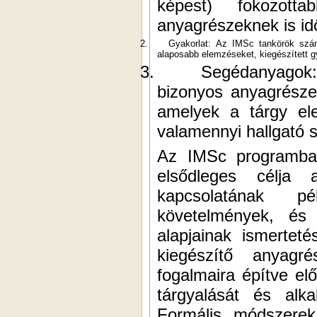
képest) fokozot
anyagrészeknek is idő
2.
Gyakorlat: Az IMSc tankörök számá
alaposabb elemzéseket, kiegészített g
3.
Segédanyagok: 
bizonyos anyagrésze
amelyek a tárgy ele
valamennyi hallgató 
Az IMSc programban
elsődleges célja
kapcsolatának p
követelmények, és
alapjainak ismertet
kiegészítő anyagr
fogalmaira építve el
tárgyalását és alk
Formális módszerek,