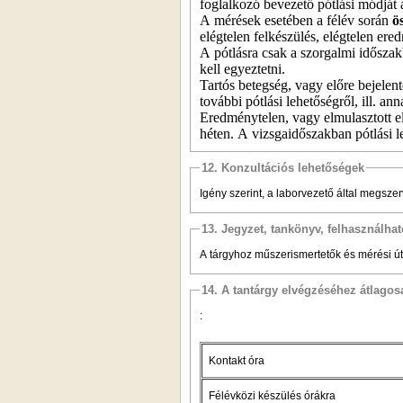
foglalkozó bevezető pótlási módját 
A mérések esetében a félév során
ö
elégtelen felkészülés, elégtelen er
A pótlásra csak a szorgalmi időszak
kell egyeztetni.
Tartós betegség, vagy előre bejelent
további pótlási lehetőségről, ill. ann
Eredménytelen, vagy elmulasztott el
héten. A vizsgaidőszakban pótlási l
12. Konzultációs lehetőségek
Igény szerint, a laborvezető által megsze
13. Jegyzet, tankönyv, felhasználha
A tárgyhoz műszerismertetők és mérési út
14. A tantárgy elvégzéséhez átlag
:
Kontakt óra
Félévközi készülés órákra