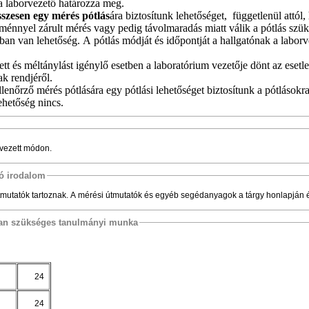
a laborvezető határozza meg.
sszesen egy mérés pótlás
ára biztosítunk lehetőséget,
függetlenül attól
edménnyel zárult mérés vagy pedig távolmaradás miatt válik a pótlás szü
ban van lehetőség. A pótlás módját és időpontját a hallgatónak a labor
ett és méltánylást igénylő esetben a laboratórium vezetője dönt az esetl
ak rendjéről.
lenőrző mérés pótlására egy pótlási lehetőséget biztosítunk a pótlásokr
ehetőség nincs.
rvezett módon.
tó irodalom
mutatók tartoznak. A mérési útmutatók és egyéb segédanyagok a tárgy honlapján é
osan szükséges tanulmányi munka
24
24