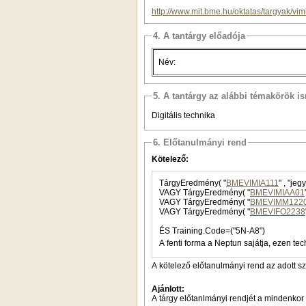
http://www.mit.bme.hu/oktatas/targyak/vi
4. A tantárgy előadója
Név:
5. A tantárgy az alábbi témakörök is
Digitális technika
6. Előtanulmányi rend
Kötelező:
TárgyEredmény( "
BMEVIMIA111
VAGY TárgyEredmény( "
BMEVIMIAA01
VAGY TárgyEredmény( "
BMEVIMM122
VAGY TárgyEredmény( "
BMEVIFO2238
ÉS Training.Code=("5N-A8")
A fenti forma a Neptun sajátja, ezen tec
A kötelező előtanulmányi rend az adott s
Ajánlott:
A tárgy előtanlmányi rendjét a mindenkor 