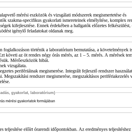
alapvető mérési eszközök és vizsgálati módszerek megismertetése és
atók szakma-specifikus gyakorlati
ismereteinek elmélyítése, komplex re
ségek kifejlesztése. Ennek érdekében a hallgatók előzetes felkészülést, 
ködést igénylő feladatokat oldanak meg.
n foglalkozáson történik a laboratórium bemutatása, a követelmények i
 Ezt követi az öt rendes négy órás mérés, az 1 – 5. mérés. A mérések tem
lésük. Mérőeszközök hibái.
ek vizsgálata.
egzetes perifériáinak megismerése. Integrált fejlesztő rendszer használat
ai. Megszakítási rendszer megismerése, megszakításos perifériakezelés v
elése.
őadás, gyakorlat, laboratórium)
órás mérési gyakorlatok formájában
 teljesítése előírt órarendi időpontokban. Az eredményes teljesítéshez 