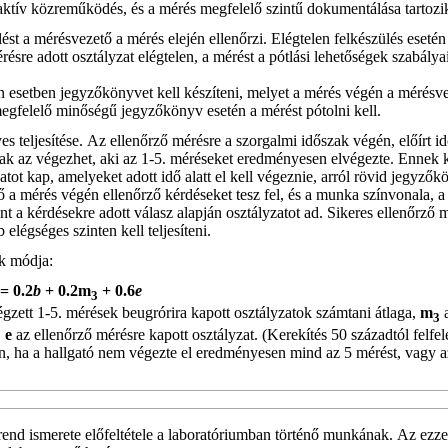
 aktív közreműködés, és a mérés megfelelő szintű dokumentálása tartozi
lést a mérésvezető a mérés elején ellenőrzi. Elégtelen felkészülés eseté
sre adott osztályzat elégtelen, a mérést a pótlási lehetőségek szabályai
 esetben jegyzőkönyvet kell készíteni, melyet a mérés végén a mérésv
egfelelő minőségű jegyzőkönyv esetén a mérést pótolni kell.
 teljesítése. Az ellenőrző mérésre a szorgalmi időszak végén, előírt 
csak az végezhet, aki az 1-5. méréseket eredményesen elvégezte. Ennek 
datot kap, amelyeket adott idő alatt el kell végeznie, arról rövid jegyzők
ő a mérés végén ellenőrző kérdéseket tesz fel, és a munka színvonala, a
t a kérdésekre adott válasz alapján osztályzatot ad. Sikeres ellenőrző 
 elégséges szinten kell teljesíteni.
k módja:
= 0.2
b
+ 0.2m
+ 0.6
e
3
zett 1-5. mérések beugrórira kapott osztályzatok számtani átlaga,
m
3
,
e
az ellenőrző mérésre kapott osztályzat. (Kerekítés 50 századtól felfel
len, ha a hallgató nem végezte el eredményesen mind az 5 mérést, vagy a
end ismerete előfeltétele a laboratóriumban történő munkának. Az ezze