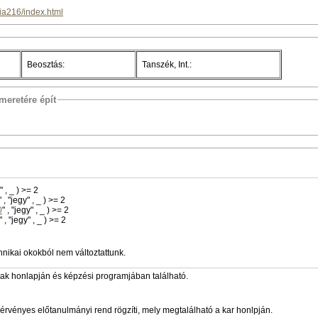
mia216/index.html
Beosztás:
Tanszék, Int.:
meretére épít
" , "jegy" , _ ) >= 2
" , "jegy" , _ ) >= 2
0
" , "jegy" , _ ) >= 2
" , "jegy" , _ ) >= 2
hnikai okokból nem változtattunk.
zak honlapján és képzési programjában található.
érvényes előtanulmányi rend rögzíti, mely megtalálható a kar honlpján.