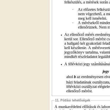
felkészülés, a mérések során
·
Az előzetes felkészü
nem végezhető, a méré
meg kell ismételni.
·
A mérésekről minden
ellenőriznek. Nem m
Az ellenőrző mérés eredményes
kerül sor. Ellenőrző mérést 
a hallgató két gyakorlati fela
kell készítenie. A mérésvezet
jegyzőkönyv tartalma, valamin
mindkét részfeladatot legalább
A félévközi jegy számításána
jegy
ahol
b
az eredményesen elvég
házi feladatának osztályzata
félévközi osztályzat elégte
ellenőrző mérést.
11. Pótlási lehetőségek
A munkavédelmi előírások és laborr