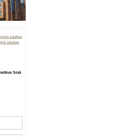
yelvű adatlap
elvű adatlap
matikus Szak