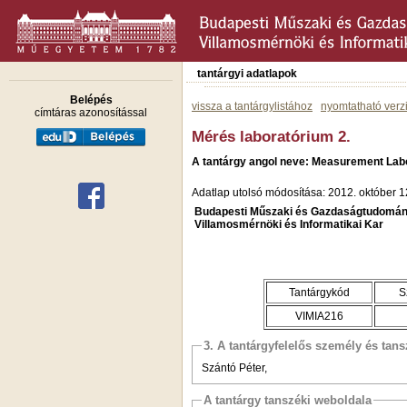
tantárgyi adatlapok
Belépés
vissza a tantárgylistához
nyomtatható verz
címtáras azonosítással
Mérés laboratórium 2.
A tantárgy angol neve: Measurement Labo
Adatlap utolsó módosítása: 2012. október 1
Budapesti Műszaki és Gazdaságtudomán
Villamosmérnöki és Informatikai Kar
Tantárgykód
S
VIMIA216
3. A tantárgyfelelős személy és tan
Szántó Péter,
A tantárgy tanszéki weboldala