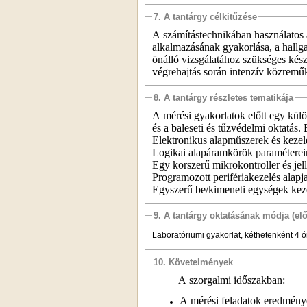
7. A tantárgy célkitűzése
A számítástechnikában használatos 
alkalmazásának gyakorlása, a hallg
önálló vizsgálatához szükséges kész
végrehajtás során intenzív közremű
8. A tantárgy részletes tematikája
A mérési gyakorlatok előtt egy külö
és a baleseti és tűzvédelmi oktatás.
Elektronikus alapműszerek és keze
Logikai alapáramkörök paraméterein
Egy korszerű mikrokontroller és jell
Programozott perifériakezelés alapj
Egyszerű be/kimeneti egységek kez
9. A tantárgy oktatásának módja (el
Laboratóriumi gyakorlat, kéthetenként 4 
10. Követelmények
A szorgalmi időszakban:
A mérési feladatok eredményes