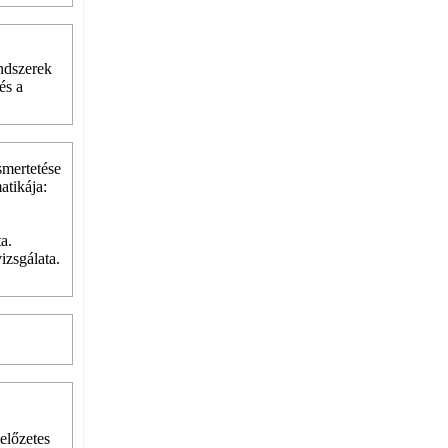
ndszerek
és a
smertetése
atikája:
a.
izsgálata.
előzetes