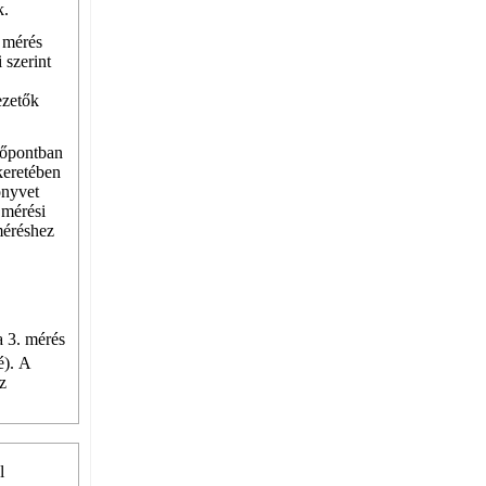
k.
n mérés
 szerint
ezetők
időpontban
keretében
önyvet
 mérési
méréshez
a 3. mérés
é). A
z
l