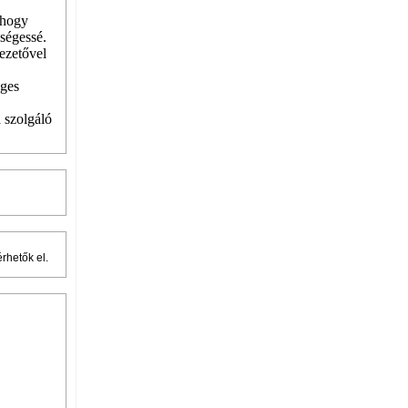
, hogy
kségessé.
vezetővel
eges
a szolgáló
rhetők el.