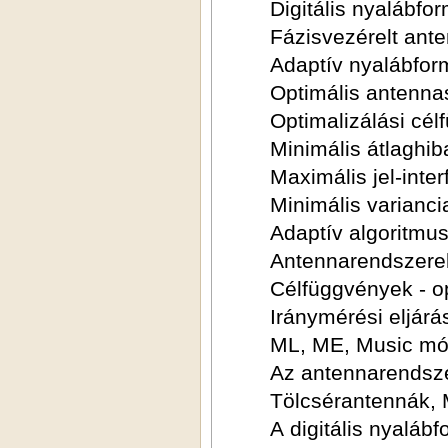
Digitális nyalábfo
Fázisvezérelt ant
Adaptív nyalábfor
Optimális antenn
Optimalizálási cé
Minimális átlaghib
Maximális jel-inte
Minimális varianci
Adaptív algoritmu
Antennarendszerek
Célfüggvények - op
Iránymérési eljárá
ML, ME, Music mó
Az antennarendszer
Tölcsérantennák, 
A digitális nyalábf