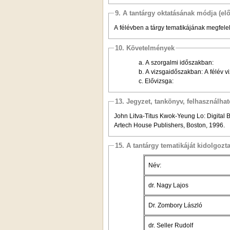
9. A tantárgy oktatásának módja (el
A félévben a tárgy tematikájának megfele
10. Követelmények
a. A szorgalmi időszakban:
b. A vizsgaidőszakban: A félév vi
c. Elővizsga:
13. Jegyzet, tankönyv, felhasználha
John Litva-Titus Kwok-Yeung Lo: Digital
Artech House Publishers, Boston, 1996.
15. A tantárgy tematikáját kidolgozt
Név:
dr. Nagy Lajos
Dr. Zombory László
dr. Seller Rudolf