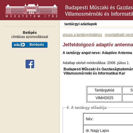
tantárgyi adatlapok
Belépés
vissza a tantárgylistához
nyomtatható verz
címtáras azonosítással
Jelfeldolgozó adaptív antenn
A tantárgy angol neve: Adaptive Antenna
Adatlap utolsó módosítása: 2006. július 1.
Budapesti Műszaki és Gazdaságtudomán
Villamosmérnöki és Informatikai Kar
Tantárgykód
S
VIMHD025
4. A tantárgy előadója
Név:
dr. Nagy Lajos