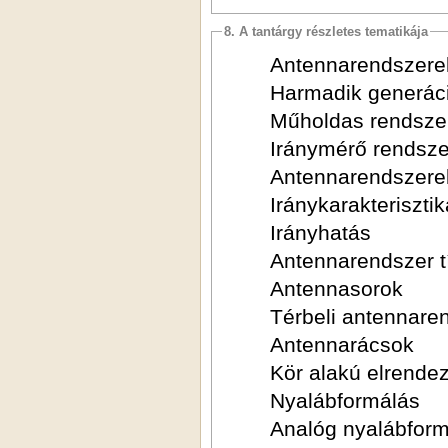
8. A tantárgy részletes tematikája
Antennarendszerek
Harmadik generáci
Műholdas rendsze
Iránymérő rendsz
Antennarendszere
Iránykarakterisztik
Irányhatás
Antennarendszer t
Antennasorok
Térbeli antennare
Antennarácsok
Kör alakú elrende
Nyalábformálás
Analóg nyalábfor