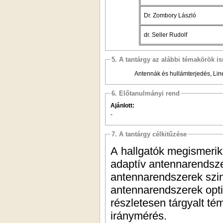
Dr. Zombory László
dr. Seller Rudolf
5. A tantárgy az alábbi témakörök is
Antennák és hullámterjedés, Lin
6. Előtanulmányi rend
Ajánlott:
-
7. A tantárgy célkitűzése
A hallgatók megismerik
adaptív antennarendsze
antennarendszerek szin
antennarendszerek opti
részletesen tárgyalt t
iránymérés.