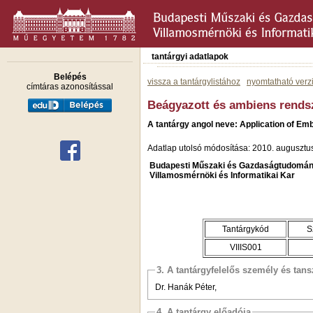
tantárgyi adatlapok
Belépés
vissza a tantárgylistához
nyomtatható verz
címtáras azonosítással
Beágyazott és ambiens rendsz
A tantárgy angol neve: Application of Em
Adatlap utolsó módosítása: 2010. augusztu
Budapesti Műszaki és Gazdaságtudomán
Villamosmérnöki és Informatikai Kar
Tantárgykód
S
VIIIS001
3. A tantárgyfelelős személy és tan
Dr. Hanák Péter,
4. A tantárgy előadója