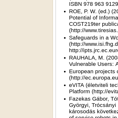
ISBN 978 963
ROE, P. W. (ed.) (2006). Towards an Inclusive Future: Impact and Wider
Potential of Information and Communication Technologies, A
COST219ter publication.
(http://www.tiresia
Safeguards in a World of Ambient Intelligence (2008). Springer,
(http://www.isi.fhg.
http://ipts.jrc.ec
RAUHALA, M. (2008). Ethics and Assistive Technology Design for
V
European projects on ambient assisted living and e-Inclusion
(http://ec.europa.e
eVITA (életviteli technológiák és alkalmazások) Nemzeti Technológiai
Platform (http:
Fazekas Gábor, Tóth András, Pilissy Tamás, Zsiga Katalin, Stefanik
Györgyi, Trócsányi Márta: Szervizrobotok alkalmazása neurológiai
károsodás következtébe
of service robots in peop