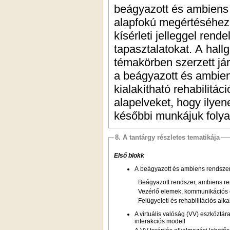
beágyazott és ambiens
alapfokú megértéséhez 
kísérleti jelleggel rend
tapasztalatokat. A hall
témakörben szerzett já
a beágyazott és ambien
kialakítható rehabilit
alapelveket, hogy ilye
későbbi munkájuk foly
8. A tantárgy részletes tematikája
Első blokk
Beágyazott rendszer, ambiens r
Vezérlő elemek, kommunikációs e
Felügyeleti és rehabilitációs al
A virtuális valóság (VV) eszköztára, számítógépes grafika, 3D modellezési és animációs eszközök, érzékelők és zárt láncú
interakciós modell