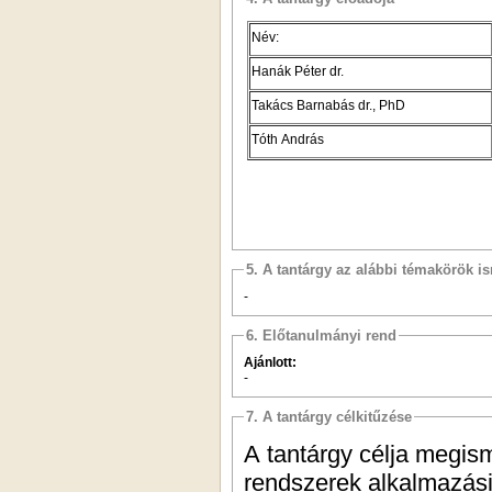
Név:
Hanák Péter dr.
Takács Barnabás dr., PhD
Tóth András
5. A tantárgy az alábbi témakörök is
-
6. Előtanulmányi rend
Ajánlott:
-
7. A tantárgy célkitűzése
A tantárgy célja megism
rendszerek alkalmazási 