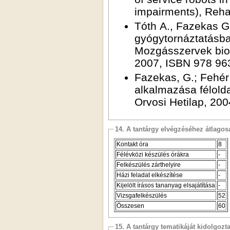
impairments), Rehab
Tóth A., Fazekas G., Arz G., Jurák M.: 9. Robotok a
gyógytornáztatásban, Kocsis L., Kiss R.
Mozgásszervek biomechanikája, Terc Kf
Fazekas
, G.; Fehér M.; Stefanik Gy.; Boros Zs.; Tóth A.: Robotok
alkalmazása féloldali bénulta
Orvosi Hetilap, 200
14. A tantárgy elvégzéséhez átlag
Kontakt óra
8
Félévközi készülés órákra
-
Felkészülés zárthelyire
-
Házi feladat elkészítése
-
Kijelölt írásos tananyag elsajátítása
-
Vizsgafelkészülés
52
Összesen
60
15. A tantárgy tematikáját kidolgozt