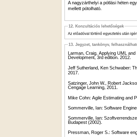
A nagyzárthelyi a pótlási héten egy
mellett pótolható.
12. Konzultációs lehetőségek
Az előadóval történő egyeztetés után igén
13. Jegyzet, tankönyv, felhasználha
Larman, Craig. Applying UML and Pa
Development, 3rd edition. 2012.
Jeff Sutherland, Ken Schwaber: T
2017.
Satzinger, John W., Robert Jackso
Cengage Learning, 2011.
Mike Cohn: Agile Estimating and Pl
Sommerville, Ian: Software Enginee
Sommerville, Ian: Szoftverrendsze
Budapest (2002).
Pressman, Roger S.: Software engi