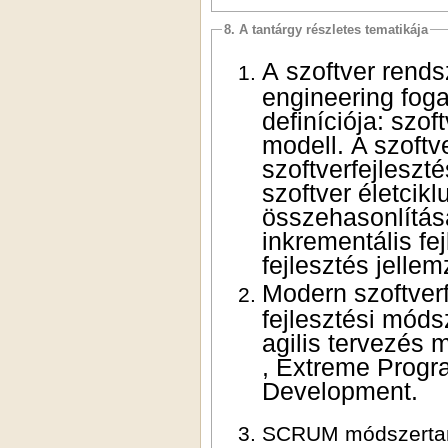
8. A tantárgy részletes tematikája
A szoftver rendszerek létrehozásának folyamata. A software
engineering fog
definíciója
: szoftver, szoftverfejlesztési módszertan, életciklus
modell. A szoftverfejlesztési módszertanok és
szoftver életciklus modelljeinek bemutatása és azok
összehasonlítása: vízesés modell, V modell, it
inkrementális fejlesztés, spirál mod
fejlesztés
jellem
Modern sz
fejlesztési mód
a
gilis terve
,
Extreme
Progr
Development.
SCRUM módszertan: A módszertan bem