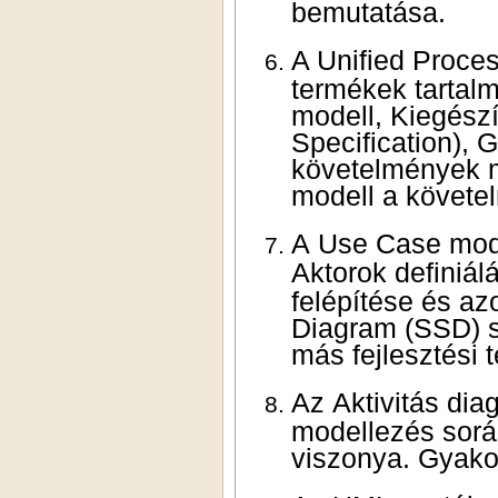
bemutatása.
A Unified Process Előkészítés (Inception) fázisa. Jellemző
termékek
tartal
modell, Kiegészítő követelmények leírása (Supplementary
Specification), 
k
övetelmények meghatározásának módszerei. A FURPS+
A Use Case mo
Aktorok definiál
felépítése és azok struk
Diagram (SSD) s
más fejlesztési
Az Aktivitás diagram és annak használata a Use Case
modellezés során. Az Aktivitás diagram és a Use Case leírás
viszonya