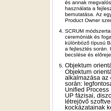
és annak megvalósítása a fejlesztés során. A Prod
használata a fejlesztés során. A Scrum Folyamat és a Scrum Csapat
bemutatása. Az egyes szerepkörök ismertetése: Scrum Master szerep,
Product Owne
SCRUM módszertan: A Srum folyamat végreh
ceremóniák és fogalmak. A Product Backlog ke
különböző típusú Backlog Item-ek definiálása, azok leírásának kezelése
a fejlesztés során. User Story fogalma és használata. A ráfordítás
becslése
Objektum
Objektum orient
alkalmazása az
során: leg
Unified Process
UP fázisai, dis
létrejövő szoftve
kockázatainak k