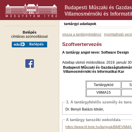
tantárgyi adatlapok
Belépés
vissza a tantárgylistához
nyomtatható verz
címtáras azonosítással
Szoftvertervezés
A tantárgy angol neve: Software Design
Adatlap utolsó módosítása: 2019. január 30
Budapesti Műszaki és Gazdaságtudomán
Villamosmérnöki és Informatikai Kar
Tantárgykód
S
VIIIMA15
3. A tantárgyfelelős személy és tan
Dr. Benyó Balázs István,
A tantárgy tanszéki weboldala
https://www.iit.bme.hu/targyak/BMEVIIIM