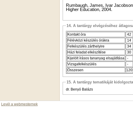
Rumbaugh, James, Ivar Jacobson,
Higher Education, 2004.
14. A tantárgy elvégzéséhez átlag
Kontakt óra
42
Félévközi készülés órákra
14
Felkészülés zárthelyire
34
Házi feladat elkészítése
30
Kijelölt írásos tananyag elsajátítása
-
Vizsgafelkészülés
-
Összesen
120
15. A tantárgy tematikáját kidolgozt
dr. Benyó Balázs
Levél a webmesternek