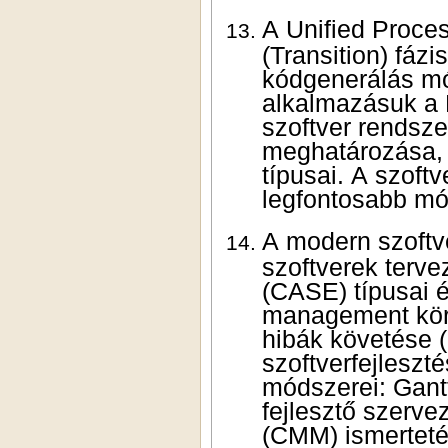
A Unified Proc
(Transition) fázisai
kódgenerálás mó
alkalmazásuk a 
szoftver
rendsze
meghatározása, 
típusai
.
A szoftver verifikáció és validáció során felhasznált
legfo
A modern szoftver tervezés gyakorlatában alkalmazott, a
szoftverek tervezését és létrehozását támogató környezetek
(CASE) típusai és funkciói. Verzió és konfiguráció
management környezetek tipikus feladatai. Feladatok és
hibák követése (Issue tracking, Bug tracking) a
szoftverfejleszt
módszere
i: Ga
fejlesztő szerve
(CMM)
ismertet