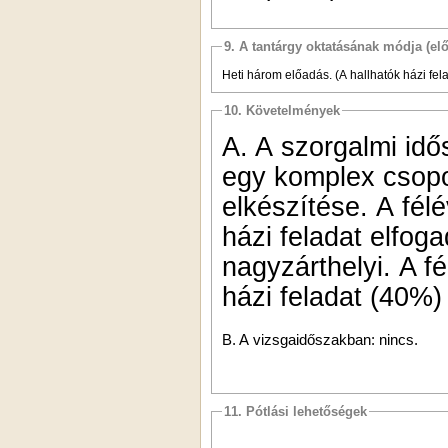
9. A tantárgy oktatásának módja (el
Heti három előadás. (A hallhatók házi fel
10. Követelmények
A. A szorgalmi id
egy komplex csopor
elkészítése. A fél
házi feladat elfog
nagyzárthelyi. A f
házi feladat (40%)
B. A vizsgaidőszakban: nincs.
11. Pótlási lehetőségek