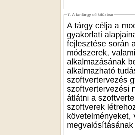
7. A tantárgy célkitűzése
A tárgy célja a
mo
gyakorlati alapjai
fejlesztése során 
módszerek,
valami
alkalmazásának b
alkalmazható
tudá
szoftvertervezés g
átlátni a szoftvert
szoftverek létreho
követelményeket,
megvalósításá
nak