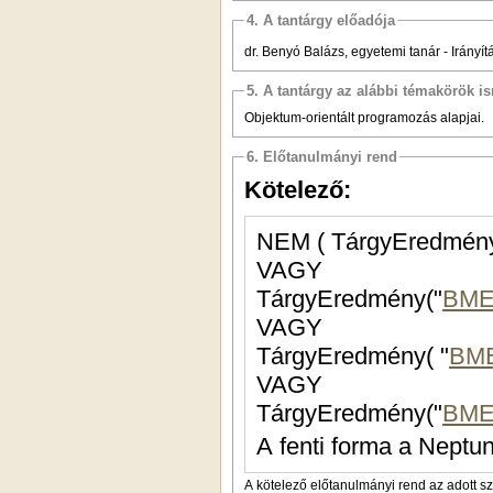
4. A tantárgy előadója
dr. Benyó Balázs, egyetemi tanár - Irányí
5. A tantárgy az alábbi témakörök is
Objektum-orientált programozás alapjai.
6. Előtanulmányi rend
Kötelező:
NEM ( TárgyEredmény
VAGY
TárgyEredmény("
BME
VAGY
TárgyEredmény( "
BME
VAGY
TárgyEredmény("
BME
A fenti forma a Neptun
A kötelező előtanulmányi rend az adott s