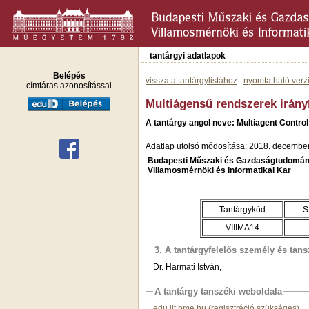
tantárgyi adatlapok
Belépés
vissza a tantárgylistához
nyomtatható verz
címtáras azonosítással
Multiágensű rendszerek irány
A tantárgy angol neve: Multiagent Contro
Adatlap utolsó módosítása: 2018. december
Budapesti Műszaki és Gazdaságtudomán
Villamosmérnöki és Informatikai Kar
Tantárgykód
S
VIIIMA14
3. A tantárgyfelelős személy és tan
Dr. Harmati István,
A tantárgy tanszéki weboldala
edu.iit.bme.hu (regisztráció szükséges)