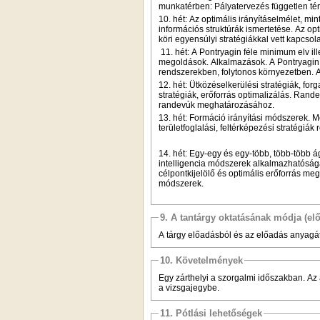
munkatérben: Pályatervezés független tér
10. hét: Az optimális irányításelmélet, mi
információs struktúrák ismertetése. Az opt
köri egyensúlyi stratégiákkal vett kapcsola
11. hét: A Pontryagin féle minimum elv ill
megoldások. Alkalmazások. A Pontryagin
rendszerekben, folytonos környezetben. A
12. hét: Ütközéselkerülési stratégiák, forg
stratégiák, erőforrás optimalizálás. Ran
randevúk meghatározásához.
13. hét: Formáció irányítási módszerek. Mo
területfoglalási, feltérképezési stratégiák
14. hét: Egy-egy és egy-több, több-több 
intelligencia módszerek alkalmazhatósága
célpontkijelölő és optimális erőforrás me
módszerek.
9. A tantárgy oktatásának módja (el
A tárgy előadásból és az előadás anyagát i
10. Követelmények
Egy zárthelyi a szorgalmi időszakban. Az aláírás feltétele legalább elégséges zár
a vizsgajegybe.
11. Pótlási lehetőségek