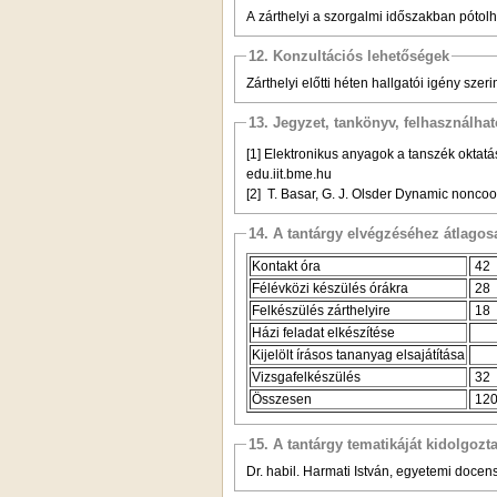
A zárthelyi a szorgalmi időszakban pótolh
12. Konzultációs lehetőségek
Zárthelyi előtti héten hallgatói igény szerin
13. Jegyzet, tankönyv, felhasználha
[1] Elektronikus anyagok a tanszék oktatás
edu.iit.bme.hu
[2] T. Basar, G. J. Olsder Dynamic nonco
14. A tantárgy elvégzéséhez átlag
Kontakt óra
42
Félévközi készülés órákra
28
Felkészülés zárthelyire
18
Házi feladat elkészítése
Kijelölt írásos tananyag elsajátítása
Vizsgafelkészülés
32
Összesen
12
15. A tantárgy tematikáját kidolgozt
Dr. habil. Harmati István, egyetemi docen