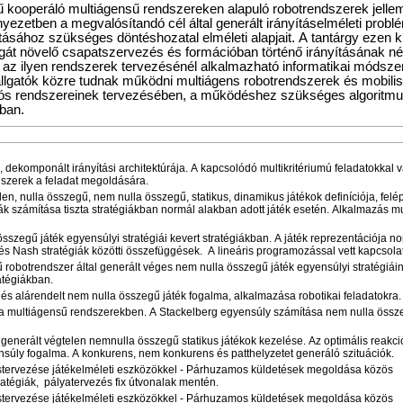
rű kooperáló multiágensű rendszereken alapuló robotrendszerek jellem
örnyezetben a megvalósítandó cél által generált irányításelméleti prob
ásához szükséges döntéshozatal elméleti alapjait. A tantárgy ezen k
át növelő csapatszervezés és formációban történő irányításának n
 az ilyen rendszerek tervezésénél alkalmazható informatikai módsze
allgatók közre tudnak működni multiágens robotrendszerek és mobilis
iós rendszereinek tervezésében, a működéshez szükséges algoritm
ban.
, dekomponált irányítási architektúrája. A kapcsolódó multikritériumú feladatokkal v
szerek a feladat megoldására.
len, nulla összegű, nem nulla összegű, statikus, dinamikus játékok definíciója, felé
iák számítása tiszta stratégiákban normál alakban adott játék esetén. Alkalmazás m
összegű játék egyensúlyi stratégiái kevert stratégiákban. A játék reprezentációja n
 és Nash stratégiák közötti összefüggések. A lineáris programozással vett kapcsolat
ű robotrendszer által generált véges nem nulla összegű játék egyensúlyi stratégiái
ratégiákban.
és alárendelt nem nulla összegű játék fogalma, alkalmazása robotikai feladatokra.
ása multiágensű rendszerekben. A Stackelberg egyensúly számítása nem nulla össz
 generált végtelen nemnulla összegű statikus játékok kezelése. Az optimális reakc
súly fogalma. A konkurens, nem konkurens és patthelyzetet generáló szituációk.
stervezése játékelméleti eszközökkel - Párhuzamos küldetések megoldása közös
tratégiák, pályatervezés fix útvonalak mentén.
stervezése játékelméleti eszközökkel - Párhuzamos küldetések megoldása közös