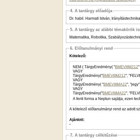
4. A tantárgy előadója
Dr. habil. Harmati István, Irányítástechni
5. A tantárgy az alábbi témakörök is
Matematika, Robotika, Szabályozástechn
6. Előtanulmányi rend
Kötelező:
NEM ( TárgyEredmény( "
BMEVIIIM212
VAGY
TárgyEredmény("
BMEVIIIM212
", "FELV
VAGY
TárgyEredmény( "
BMEVIIIMA22
VAGY
TárgyEredmény("
BMEVIIIMA22
", "FELV
A fenti forma a Neptun sajátja, ezen tec
A kötelező előtanulmányi rend az adott s
Ajánlott:
-
7. A tantárgy célkitűzése