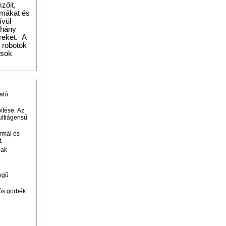
zőit,
lémákat és
ívül
éhány
reket. A
 robotok
usok
aló
pítése. Az
ultiágensű
ormál és
.
nak
egű
iós görbék