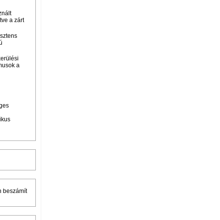
znált
tve a zárt
isztens
ú
kerülési
tmusok a
éges
ikus