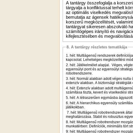
A tantárgy összefoglalja a korsze
tárgyalja a konfliktussal terhelt k
az optimális viselkedés megvalósít
bemutatja az ágensek hatékonyság
korszerű megközelítését, valamint
tantárgyat sikeresen abszolváló h
számítógépes irányító és navigác
kifejlesztésében és megvalósításá
8. A tantárgy részletes tematikája
1. hét: Multiágensű rendszerek definíciója
kapcsolat. Lehetséges megközelítési mód
2. hét: Játékelmélet alapjai. Véges, végte
egyensúlyi pont és az egyensúlyi stratég
robotrendszerre.
3. hét: Normál alakban adott véges nulla 
extenzív alakban. A biztonsági stratégiák
4. hét: Extenzív alakban adott multiágens
számítása tiszta, kevert és viselkedési st
5. hét: A létraszerűen egymásba ágyazott 
6. hét: A hierarchikus egyensúly számít
játékokban.
7. hét: Multiágensű robotrendszerek által
meghatározása. Stabil és robusztus egyen
8. hét: Multiágensű robotrendszer mozgá
munkatérben: Definíciók, minimális tört s
9: hét: Multiágensű robotrendszer mozgá