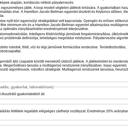
képek alapján, korlátozás nélküli pályatervezés.
nt egyszemélyes játék. A loop modell végtelen játékok leírására. A gyakorlatban has
imalitás elve. A Hamilton-Jacobi-Bellman egyenlet diszkrét és folytonos időben, ille
ta.
etve nyílt köri egyensúlyi stratégiákkal vett kapcsolata. Gyengén és erősen időkonz
 féle minimum elv és a Hamilton-Jacobi-Bellman egyenlet alkalmazása multiágens
z optimális irányításelmélet eredményeinek kiterjesztése.
alomoptimalizálás. Intelligens földi/vízi/légi járművek forgalomirányítása, ütközésel
devú problémák definíciója, lehetséges megoldási módszerei. Pályatervezési algori
bilis robotok, földi, vízi és légi járművek formációba rendezése. Területbiztosítási,
 robotcsapattal.
ágensből álló csapatok közötti menekülő-üldöző játékok. A játékelmélet és mesters
. Megerősítéses tanulás a multiágensű rendszerek irányításában. Isaac-egyenlet,
gosztó algoritmusok, robotfoci stratégiák: Multiágensű rendszerek tanulása, heuriszt
őadás, gyakorlat, laboratórium)
llusztráló gyakorlatokból áll.
thelyi osztályzat. Eredménye 20% arányban beszámít