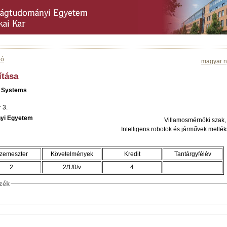
ió
magyar n
ítása
l Systems
 3.
yi Egyetem
Villamosmérnöki szak,
Intelligens robotok és járművek mellék
zemeszter
Követelmények
Kredit
Tantárgyfélév
2
2/1/0/v
4
szék