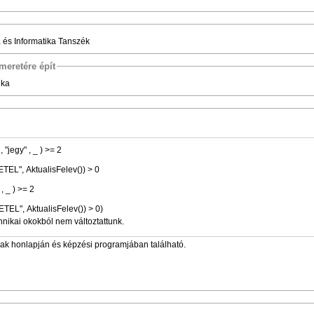
ka és Informatika Tanszék
meretére épít
ika
" , "jegy" , _ ) >= 2
ETEL", AktualisFelev()) > 0
", "jegy" , _ ) >= 2
ETEL", AktualisFelev()) > 0)
hnikai okokból nem változtattunk.
zak honlapján és képzési programjában található.