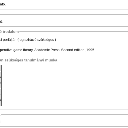
ató.
t.
tó irodalom
i portálján (regisztráció szükséges )
operative game theory, Academic Press, Second edition, 1995
osan szükséges tanulmányi munka
0
a
s