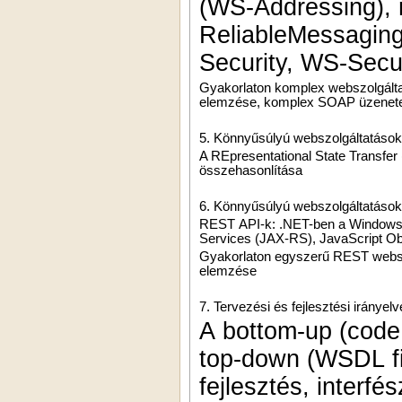
(WS-Addressing),
ReliableMessaging
Security, WS-Secu
Gyakorlaton komplex webszolgálta
elemzése, komplex SOAP üzenete
5. Könnyűsúlyú webszolgáltatások
A REpresentational State Transfer
összehasonlítása
6. Könnyűsúlyú webszolgáltatások 
REST API-k: .NET-ben a Windows
Services (JAX-RS), JavaScript Ob
Gyakorlaton egyszerű REST websz
elemzése
7. Tervezési és fejlesztési iránye
A bottom-up (code f
top-down (WSDL firs
fejlesztés, interfé