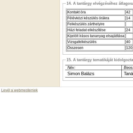
14. A tantárgy elvégzéséhez átlag
Kontakt óra
42
Félévközi készülés órákra
14
Felkészülés zárthelyire
Házi feladat elkészítése
24
Kijelölt írásos tananyag elsajátítása
Vizsgafelkészülés
40
Összesen
120
15. A tantárgy tematikáját kidolgozt
Név:
Beos
Simon Balázs
Taná
Levél a webmesternek