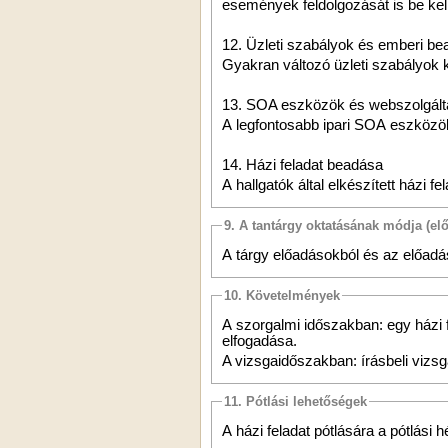
események feldolgozását is be kell
12. Üzleti szabályok és emberi b
Gyakran változó üzleti szabályok 
13. SOA eszközök és webszolgált
A legfontosabb ipari SOA eszközö
14. Házi feladat beadása
A hallgatók által elkészített házi 
9. A tantárgy oktatásának módja (el
A tárgy előadásokból és az előadáso
10. Követelmények
A szorgalmi időszakban: egy házi f
elfogadása.
A vizsgaidőszakban: írásbeli vizsg
11. Pótlási lehetőségek
A házi feladat pótlására a pótlási 