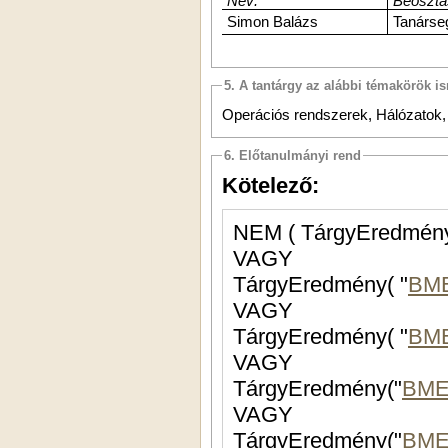
Név:
Beosztá
Simon Balázs
Tanárse
5. A tantárgy az alábbi témakörök is
Operációs rendszerek, Hálózatok
6. Előtanulmányi rend
Kötelező:
NEM ( TárgyEredmény
VAGY
TárgyEredmény( "
BME
VAGY
TárgyEredmény( "
BM
VAGY
TárgyEredmény("
BME
VAGY
TárgyEredmény("
BME