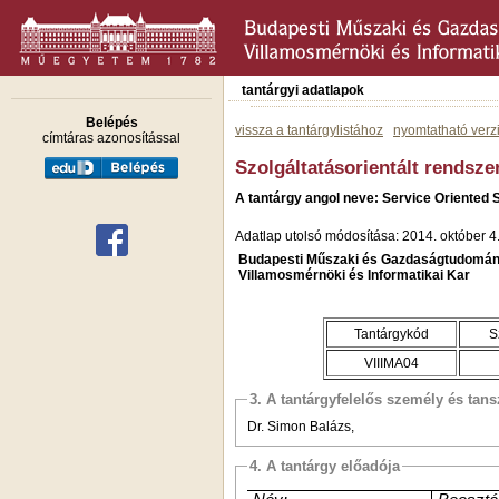
tantárgyi adatlapok
Belépés
vissza a tantárgylistához
nyomtatható verz
címtáras azonosítással
Szolgáltatásorientált rendsze
A tantárgy angol neve: Service Oriented 
Adatlap utolsó módosítása: 2014. október 4
Budapesti Műszaki és Gazdaságtudomán
Villamosmérnöki és Informatikai Kar
Tantárgykód
S
VIIIMA04
3. A tantárgyfelelős személy és tan
Dr. Simon Balázs,
4. A tantárgy előadója