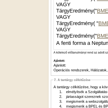
VAGY
TárgyEredmény("
BME
VAGY
TárgyEredmény( "
BME
VAGY
TárgyEredmény("
BME
A fenti forma a Neptun
A kötelező előtanulmányi rend az adott s
Ajánlott:
Ajánlott:
Operációs rendszerek, Hálózatok,
7. A tantárgy célkitűzése
A tantárgy célkitűzése, hogy a kö
1.
elmélyítsék
a Szolgáltatás-
2.
jártasságot szereznek szol
3.
megismerik a webszolgált
4.
megismerik a BPEL és BP