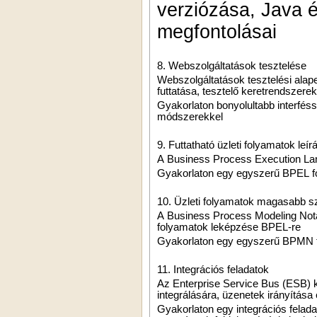
verziózása, Java é
megfontolásai
8. Webszolgáltatások tesztelése
Webszolgáltatások tesztelési alapel
futtatása, tesztelő keretrendszerek
Gyakorlaton bonyolultabb interfés
módszerekkel
9. Futtatható üzleti folyamatok leír
A Business Process Execution La
Gyakorlaton egy egyszerű BPEL fo
10. Üzleti folyamatok magasabb sz
A Business Process Modeling No
folyamatok leképzése BPEL-re
Gyakorlaton egy egyszerű BPMN fol
11. Integrációs feladatok
Az Enterprise Service Bus (ESB) k
integrálására, üzenetek irányítása
Gyakorlaton egy integrációs fela