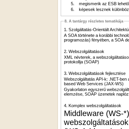
5.
megismerik az ESB lehető
6.
képesek lesznek különböz
8. A tantárgy részletes tematikája
1. Szolgáltatás-Orientált Architekt
A SOA története a korábbi technoló
programozás) fényében, a SOA defi
2. Webszolgáltatások
XML névterek, a webszolgáltatáso
protokollja (SOAP)
3. Webszolgáltatások fejlesztése
Webszolgáltatás API-k: .NET-ben
based Web Services (JAX-WS)
Gyakorlaton egyszerű webszolgált
elemzése, SOAP üzenetek naplóz
4. Komplex webszolgáltatások
Middleware (WS-*)
webszolgáltatásokn