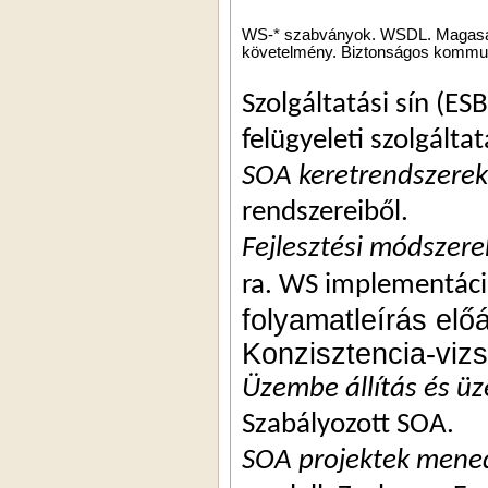
WS-* szabványok. WSDL. Magasabb
követelmény. Biztonságos kommun
Szolgáltatási sín (ESB
felügyeleti szolgálta
SOA keretrendszerek 
rendszereiből.
Fejlesztési módszere
ra. WS implementác
folyamatleírás elő
Konzisztencia-viz
Üzembe állítás és üz
Szabályozott SOA.
SOA projektek mene