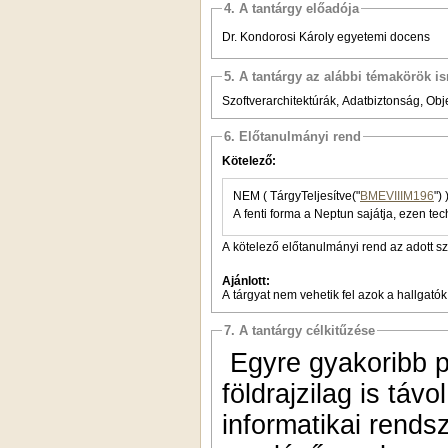
4. A tantárgy előadója
Dr. Kondorosi Károly egyetemi docens
5. A tantárgy az alábbi témakörök is
Szoftverarchitektúrák, Adatbiztonság, Obje
6. Előtanulmányi rend
Kötelező:
NEM ( TárgyTeljesítve("
BMEVIIIM196
") 
A fenti forma a Neptun sajátja, ezen tec
A kötelező előtanulmányi rend az adott s
Ajánlott:
A tárgyat nem vehetik fel azok a hallgatók
7. A tantárgy célkitűzése
Egyre gyakoribb 
földrajzilag is táv
informatikai rends