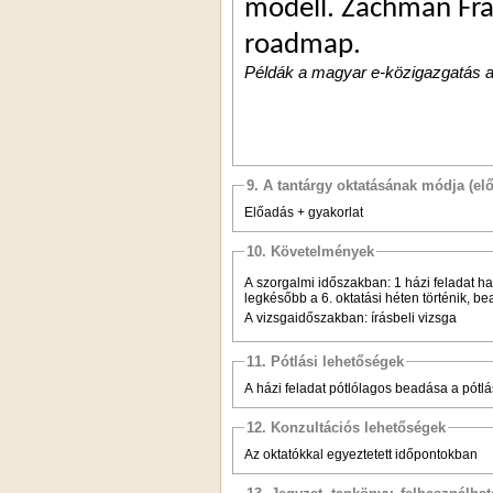
modell. Zachman Fr
roadmap.
Példák a magyar e-közigazgatás akt
9. A tantárgy oktatásának módja (el
Előadás + gyakorlat
10. Követelmények
A szorgalmi időszakban: 1 házi feladat ha
legkésőbb a 6. oktatási héten történik, be
A vizsgaidőszakban: írásbeli vizsga
11. Pótlási lehetőségek
A házi feladat pótlólagos beadása a pótlá
12. Konzultációs lehetőségek
Az oktatókkal egyeztetett időpontokban