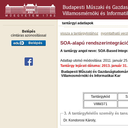
tantárgyi adatlapok
Belépés
vissza a tantárgylistához
nyomtatható verz
címtáras azonosítással
SOA-alapú rendszerintegráci
A tantárgy angol neve: SOA-Based Integr
Adatlap utolsó módosítása: 2011. január 25
Tantárgy lejárati dátuma: 2013. január 31.
Budapesti Műszaki és Gazdaságtudomán
Villamosmérnöki és Informatikai Kar
Tantárgykód
S
VIIIM371
3. A tantárgyfelelős személy és tan
Dr. Kondorosi Károly,