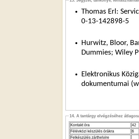
13. Jegyzet, tankönyv, felhasználha
Thomas Erl: Servic
0-13-142898-5
Hurwitz, Bloor, Ba
Dummies; Wiley PI
Elektronikus Közi
dokumentumai (w
14. A tantárgy elvégzéséhez átlag
Kontakt óra
42
Félévközi készülés órákra
6
Felkészülés zárthelyire