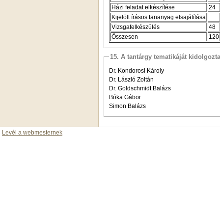
Házi feladat elkészítése
24
Kijelölt írásos tananyag elsajátítása
Vizsgafelkészülés
48
Összesen
120
15. A tantárgy tematikáját kidolgozt
Dr. Kondorosi Károly
Dr. László Zoltán
Dr. Goldschmidt Balázs
Bóka Gábor
Simon Balázs
Levél a webmesternek