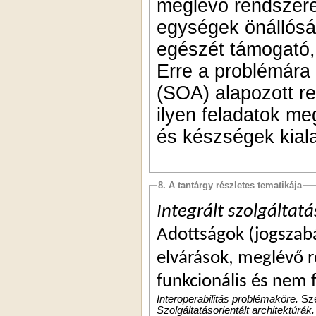
meglévő rendszerek
egységek önállósá
egészét támogató,
Erre a problémára 
(SOA) alapozott re
ilyen feladatok m
és készségek kiala
8. A tantárgy részletes tematikája
Integrált szolgáltat
Adottságok (jogszabál
elvárások, meglévő re
funkcionális és nem 
Interoperabilitás problémaköre.
Sze
Szolgáltatásorientált architektúrák.