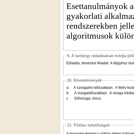
Esettanulmányok a 
gyakorlati alkalma
rendszerekben jelle
algoritmusok külön
9. A tantárgy oktatásának módja (el
Előadás, tervezési feladat. A tárgyhoz ön
10. Követelmények
a.
A szorgalmi időszakban:
A félév lez
b.
A vizsgaidőszakban:
A vizsga írásbe
c. Elővizsga: nincs.
11. Pótlási lehetőségek
A tervezési feladat a pótlási héten különe