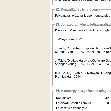
12. Konzultációs lehetőségek
Folyamatos, előzetes időpont-egyeztetés 
13. Jegyzet, tankönyv, felhasználha
P. Arató- T. Visegrády - I. Jankovits: High
J. Wiley&Sons, 2001.
J. Teich, C. Haubelt: "Digitale Hardware
Springer-Verlag, 2007
ISBN 978-3-540-
J. Teich: "Digitale Hardware/Software-S
Springer-Verlag, 1997
ISBN 3-540-6243
D.D. Gajski, F. Vahid,
S. Narayan, J. Gong
Prentice Hall, 1994
14. A tantárgy elvégzéséhez átlag
Kontakt óra
42
Félévközi készülés órákra
10
Felkészülés zárthelyire