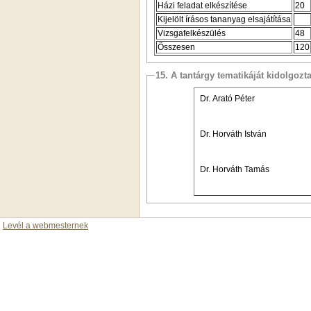
Házi feladat elkészítése
20
Kijelölt írásos tananyag elsajátítása
Vizsgafelkészülés
48
Összesen
120
15. A tantárgy tematikáját kidolgozt
Dr. Arató Péter
Dr. Horváth István
Dr. Horváth Tamás
Levél a webmesternek