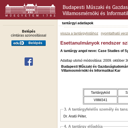
tantárgyi adatlapok
Belépés
vissza a tantárgylistához
nyomtatható verz
címtáras azonosítással
Esettanulmányok rendszer szi
A tantárgy angol neve: Case Studies of 
Adatlap utolsó módosítása: 2009. október 3
Budapesti Műszaki és Gazdaságtudomán
Villamosmérnöki és Informatikai Kar
Tantárgykód
S
VIIIM341
3. A tantárgyfelelős személy és tan
Dr. Arató Péter,
4. A tantárgy előadója