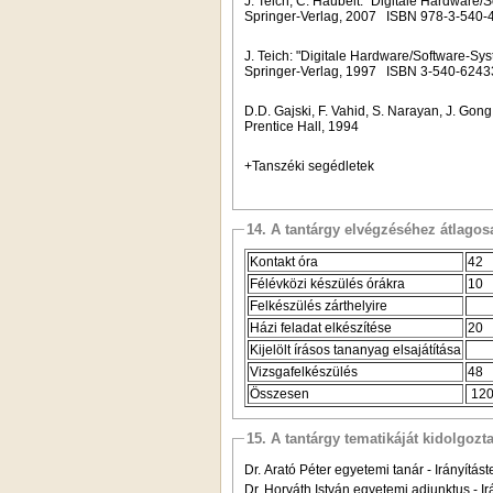
J. Teich, C. Haubelt: "Digitale Hardware
Springer-Verlag, 2007
ISBN 978-3-540-
J. Teich: "Digitale Hardware/Software-S
Springer-Verlag, 1997
ISBN 3-540-6243
D.D. Gajski, F. Vahid,
S. Narayan, J. Gong
Prentice Hall, 1994
+Tanszéki segédletek
14. A tantárgy elvégzéséhez átlag
Kontakt óra
42
Félévközi készülés órákra
10
Felkészülés zárthelyire
Házi feladat elkészítése
20
Kijelölt írásos tananyag elsajátítása
Vizsgafelkészülés
48
Összesen
12
15. A tantárgy tematikáját kidolgozt
Dr. Arató Péter egyetemi tanár - Irányítás
Dr. Horváth István egyetemi adjunktus - I