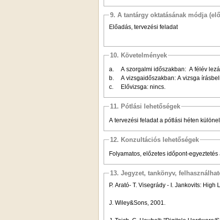
9. A tantárgy oktatásának módja (el
Előadás, tervezési feladat
10. Követelmények
a.
A szorgalmi időszakban:
A félév lez
b.
A vizsgaidőszakban:
A vizsga írásbel
c.
Elővizsga: nincs.
11. Pótlási lehetőségek
A tervezési feladat a pótlási héten különe
12. Konzultációs lehetőségek
Folyamatos, előzetes időpont-egyeztetés 
13. Jegyzet, tankönyv, felhasználha
P. Arató- T. Visegrády - I. Jankovits: High
J. Wiley&Sons, 2001.