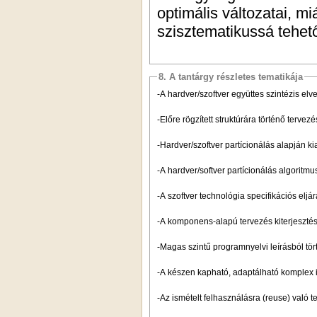
optimális változatai, miá
szisztematikussá tehet
8. A tantárgy részletes tematikája
-A hardver/szoftver együttes szintézis elve
-Előre rögzített struktúrára történő tervezé
-Hardver/szoftver partícionálás alapján ki
-A hardver/softver partícionálás algoritmu
-A szoftver technológia specifikációs elj
-A komponens-alapú tervezés kiterjeszté
-Magas szintű programnyelvi leírásból tö
-A készen kapható, adaptálható komplex in
-Az ismételt felhasználásra (reuse) való 