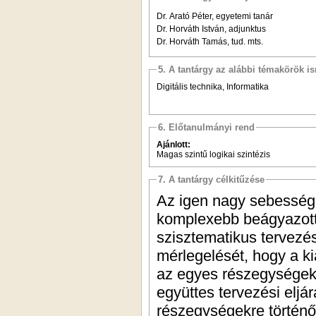
Dr. Arató Péter, egyetemi tanár
Dr. Horváth István, adjunktus
Dr. Horváth Tamás, tud. mts.
5. A tantárgy az alábbi témakörök is
Digitális technika, Informatika
6. Előtanulmányi rend
Ajánlott:
Magas szintű logikai szintézis
7. A tantárgy célkitűzése
Az igen nagy sebességű 
komplexebb beágyazott
szisztematikus tervezés
mérlegelését, hogy a k
az egyes részegységek h
együttes tervezési elj
részegységekre történő 