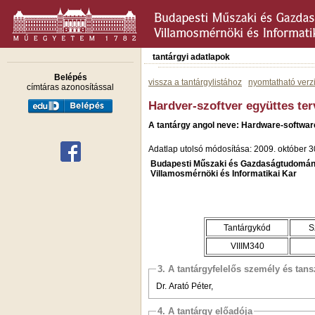
tantárgyi adatlapok
Belépés
vissza a tantárgylistához
nyomtatható verz
címtáras azonosítással
Hardver-szoftver együttes te
A tantárgy angol neve: Hardware-softwa
Adatlap utolsó módosítása: 2009. október 3
Budapesti Műszaki és Gazdaságtudomán
Villamosmérnöki és Informatikai Kar
Tantárgykód
S
VIIIM340
3. A tantárgyfelelős személy és tan
Dr. Arató Péter,
4. A tantárgy előadója