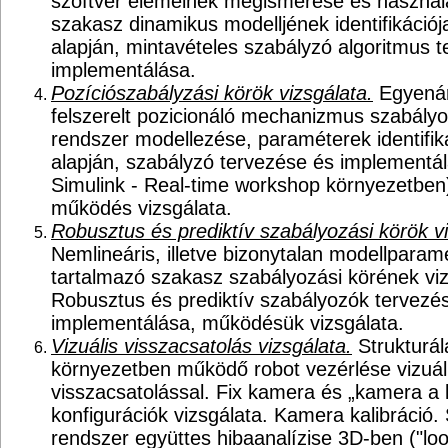
szoftver elemeinek megismerése és használa
szakasz dinamikus modelljének identifikációj
alapján, mintavételes szabályzó algoritmus 
implementálása.
Pozíciószabályzási körök vizsgálata.
Egyenár
felszerelt pozicionáló mechanizmus szabály
rendszer modellezése, paraméterek identifiká
alapján, szabályzó tervezése és implementá
Simulink - Real-time workshop környezetben)
működés vizsgálata.
Robusztus és prediktív szabályozási körök vi
Nemlineáris, illetve bizonytalan modellparam
tartalmazó szakasz szabályozási körének viz
Robusztus és prediktív szabályozók tervezé
implementálása, működésük vizsgálata.
Vizuális visszacsatolás vizsgálata.
Strukturál
környezetben működő robot vezérlése vizuál
visszacsatolással. Fix kamera és „kamera a
konfigurációk vizsgálata. Kamera kalibráció
rendszer együttes hibaanalízise 3D-ben ("l