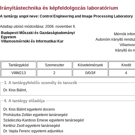
Irányítástechnika és képfeldolgozás laboratórium
A tantárgy angol neve: Control Engineering and Image Processing Laboratory
Adatlap utolsó módosítása: 2008. november 6.
Budapesti Műszaki és Gazdaságtudományi
Mérnök info
Egyetem
Autonóm irányító rends
Villamosmérnöki és Informatikai Kar
Villamos
Irányító és
Tantárgykód
Szemeszter
Követelmények
Kredit
VIIIM213
2
0/0/3/f
4
3. A tantárgyfelelős személy és tanszék
Dr. Kiss Bálint,
4. A tantárgy előadója
Dr. Kiss Bálint egyetemi docens
Prohászka Zoltán egyetemi tanársegéd
Szádeczky-Kardoss Emese egyetemi tanársegéd
Kertész Zsolt egyetemi tanársegéd
Dr. Vajda Ferenc egyetemi adjunktus