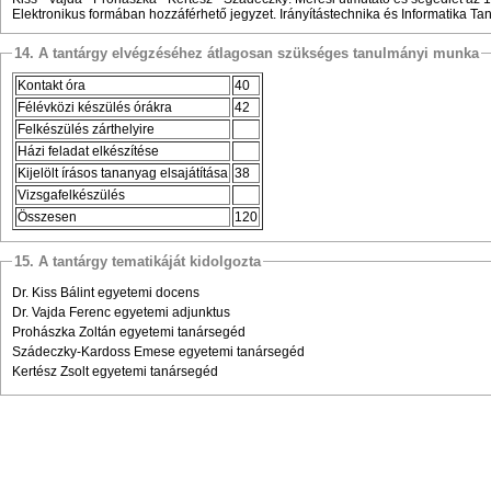
Elektronikus formában hozzáférhető jegyzet. Irányítástechnika és Informatika Ta
14. A tantárgy elvégzéséhez átlagosan szükséges tanulmányi munka
Kontakt óra
40
Félévközi készülés órákra
42
Felkészülés zárthelyire
Házi feladat elkészítése
Kijelölt írásos tananyag elsajátítása
38
Vizsgafelkészülés
Összesen
120
15. A tantárgy tematikáját kidolgozta
Dr. Kiss Bálint egyetemi docens
Dr. Vajda Ferenc egyetemi adjunktus
Prohászka Zoltán egyetemi tanársegéd
Szádeczky-Kardoss Emese egyetemi tanársegéd
Kertész Zsolt egyetemi tanársegéd