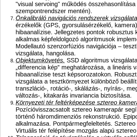
"visual servoing" működés összehasonlítása
szempontrendszer mentén).
Önkalibráló navigációs rendszerek vizsgálata
érzékelők (GPS, gyorsulásérzékelő, kamera) k
hibaanalízise. Jellegzetes pontok robusztus
alkalmas képfeldolgozó algoritmusok implem
Modellautó szenzorfúziós navigációja – tesz
vizsgálata, hangolása.
Objektumkövetés.
SSD algoritmus vizsgálata
„differencia kép” meghatározása, a lineáris 
hibaanalízise teszt képsorozatokon. Robusz
vizsgálata a tesztkörnyezet különböző beállít
transzláció-, rotáció-, skálázás-, nyírás-, me
változás-, kitakarás invariancia biztosítása.
Környezeti tér feltérképezése sztereo kamer
Pozícióvisszacsatolt sztereo kamerapár segí
történő háromdimenziós rekonstrukció. Epipo
alkalmazása. Pontpármegfeleltetés. Sztereo
Virtuális tér felépítése mozgás alapú sztereo