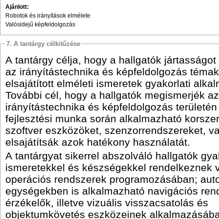
Ajánlott:
Robotok és irányítások elmélete
Valósidejű képfeldolgozás
7. A tantárgy célkitűzése
A tantárgy célja, hogy a hallgatók jártasságo
az irányítástechnika és képfeldolgozás téma
elsajátított elméleti ismeretek gyakorlati alk
További cél, hogy a hallgatók megismerjék az
irányítástechnika és képfeldolgozás területén
fejlesztési munka során alkalmazható korsze
szoftver eszközöket, szenzorrendszereket, v
elsajátítsák azok hatékony használatát.
A tantárgyat sikerrel abszolváló hallgatók gya
ismeretekkel és készségekkel rendelkeznek v
operációs rendszerek programozásában; auto
egységekben is alkalmazható navigációs ren
érzékelők, illetve vizuális visszacsatolás és
objektumkövetés eszközeinek alkalmazásába