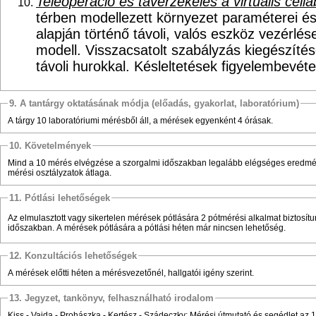
Teleoperáció és távérzékelés a virtuális cell
térben modellezett környezet paraméterei é
alapján történő távoli, valós eszköz vezérlés
modell. Visszacsatolt szabályzás kiegészítése
távoli hurokkal. Késleltetések figyelembevéte
9. A tantárgy oktatásának módja (előadás, gyakorlat, laboratórium)
A tárgy 10 laboratóriumi mérésből áll, a mérések egyenként 4 órásak.
10. Követelmények
Mind a 10 mérés elvégzése a szorgalmi időszakban legalább elégséges eredménn
mérési osztályzatok átlaga.
11. Pótlási lehetőségek
Az elmulasztott vagy sikertelen mérések pótlására 2 pótmérési alkalmat biztosít
időszakban. A mérések pótlására a pótlási héten már nincsen lehetőség.
12. Konzultációs lehetőségek
A mérések előtti héten a mérésvezetőnél, hallgatói igény szerint.
13. Jegyzet, tankönyv, felhasználható irodalom
Kiss - Vajda - Prohászka - Kertész - Szádeczky: Mérési útmutató és segédlet az