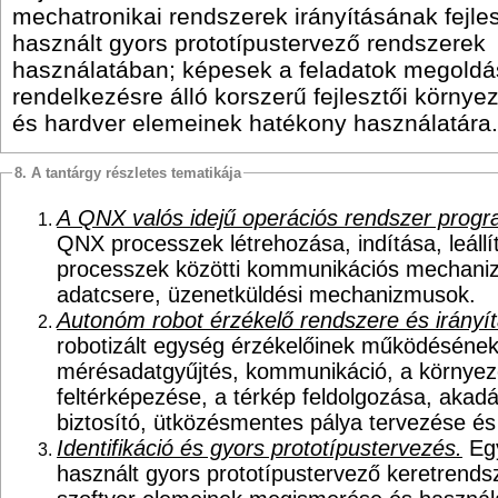
mechatronikai rendszerek irányításának fejl
használt gyors prototípustervező rendszerek
használatában; képesek a feladatok megold
rendelkezésre álló korszerű fejlesztői környe
és hardver elemeinek hatékony használatára.
8. A tantárgy részletes tematikája
A QNX valós idejű operációs rendszer prog
QNX processzek létrehozása, indítása, leállí
processzek közötti kommunikációs mechani
adatcsere, üzenetküldési mechanizmusok.
Autonóm robot érzékelő rendszere és irányí
robotizált egység érzékelőinek működésének 
mérésadatgyűjtés, kommunikáció, a környez
feltérképezése, a térkép feldolgozása, akadá
biztosító, ütközésmentes pálya tervezése és
Identifikáció és gyors prototípustervezés.
Egy
használt gyors prototípustervező keretrends