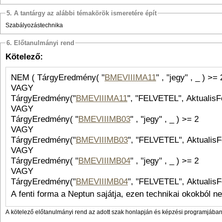
5. A tantárgy az alábbi témakörök ismeretére épít
Szabályozástechnika
6. Előtanulmányi rend
Kötelező:
NEM ( TárgyEredmény( "
BMEVIIIMA11
" , "jegy" , _ 
VAGY
TárgyEredmény("
BMEVIIIMA11
", "FELVETEL", AktualisFe
VAGY
TárgyEredmény( "
BMEVIIIMB03
" , "jegy" , _ ) >= 2
VAGY
TárgyEredmény("
BMEVIIIMB03
", "FELVETEL", AktualisF
VAGY
TárgyEredmény( "
BMEVIIIMB04
" , "jegy" , _ ) >= 2
VAGY
TárgyEredmény("
BMEVIIIMB04
", "FELVETEL", AktualisFe
A fenti forma a Neptun sajátja, ezen technikai okokból n
A kötelező előtanulmányi rend az adott szak honlapján és képzési programjában 