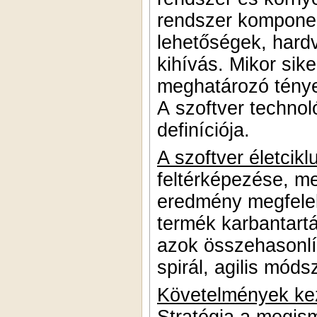
rendszer komponen
lehetőségek, hardve
kihívás. Mikor sike
meghatározó tényez
A szoftver technol
definíciója.
A szoftver életcikl
feltérképezése, m
eredmény megfelel
termék karbantartá
azok összehasonlít
spirál, agilis móds
Követelmények ke
Stratégia a megi