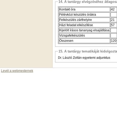
14. A tantárgy elvégzéséhez átlag
Kontakt óra
42
Félévközi készülés órákra
Felkészülés zárthelyire
21
Házi feladat elkészítése
57
Kijelölt írásos tananyag elsajátítása
Vizsgafelkészülés
Összesen
120
15. A tantárgy tematikáját kidolgozt
Dr. László Zoltán egyetemi adjunktus
Levél a webmesternek