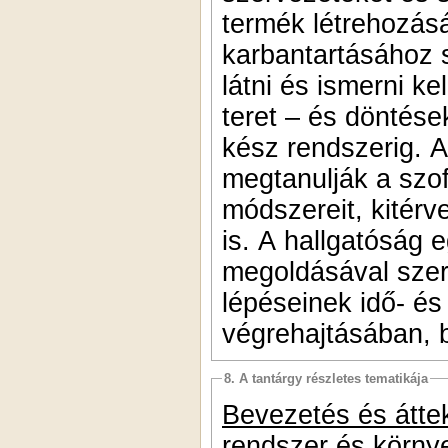
termék létrehozás
karbantartásához 
látni és ismerni k
teret – és döntése
kész rendszerig. A
megtanulják a szof
módszereit, kitérv
is. A hallgatóság e
megoldásával szer
lépéseinek idő- és 
végrehajtásában, 
8. A tantárgy részletes tematikája
Bevezetés és áttek
rendszer és környe