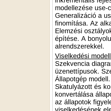
inkrementális fejl
modellezése use-c
Generalizáció a u
finomítása. Az alk
Elemzési osztályo
építése. A bonyol
alrendszerekkel.
Viselkedési modell
Szekvencia diagra
üzenettípusok. Sz
Állapotgép modell.
Skatulyázott és k
konvertálása álla
az állapotok figye
viselkedésének el