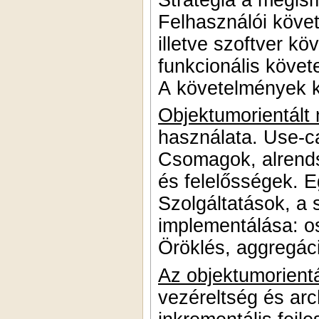
Felhasználói köve
illetve szoftver k
funkcionális köve
A követelmények k
Objektumorientált
használata. Use-c
Csomagok, alrends
és felelősségek. 
Szolgáltatások, a 
implementálása: os
Öröklés, aggregác
Az objektumorientál
vezéreltség és arc