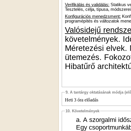
Verifikálás és validálás:
Statikus ve
Tesztelés, célja, típusa, módszerei
Konfigurációs menedzsment:
Konf
programépítés és változatok men
Valósidejű rendsze
követelmények. Id
Méretezési elvek. 
ütemezés. Fokozot
Hibatűrő architekt
9. A tantárgy oktatásának módja (el
Heti 3 óra előadás
10. Követelmények
a.
A szorgalmi idős
Egy csoportmunkába