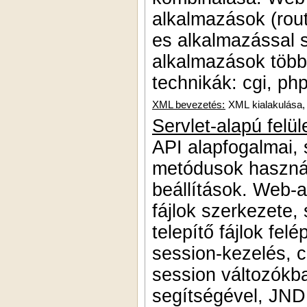
alkalmazások (rou
es alkalmazással 
alkalmazások többr
technikák: cgi, php
XML bevezetés:
XML kialakulása, 
Servlet-alapú felül
API alapfogalmai,
metódusok használ
beállítások. Web-a
fájlok szerkezete, 
telepítő fájlok fe
session-kezelés, c
session változókb
segítségével, JND