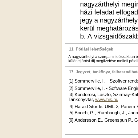
nagyzárthelyi megír
házi feladat elfoga
jegy a nagyzárthel
kerül meghatározás
b.
A vizsgaidőszakb
11. Pótlási lehetőségek
A nagyzárthelyi a szorgalmi időszakban és
különeljárási díj megfizetése mellett pótol
13. Jegyzet, tankönyv, felhasználha
[1]
Sommerville, I. – Szoftver rend
[2]
Sommerville, I. - Software Engi
[3]
Kondorosi, László, Szirmay-Kalo
Tankönyvtár,
www.hik.hu
[4]
Harald Störrle: UML 2, Panem 
[5]
Booch, G., Rumbaugh, J., Jaco
[
6]
Andersson E., Greenspun P., Gr