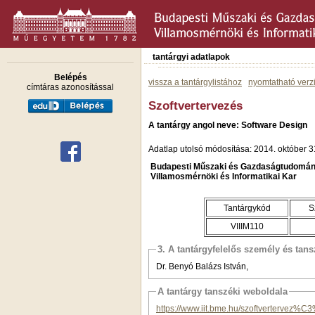
tantárgyi adatlapok
Belépés
vissza a tantárgylistához
nyomtatható verz
címtáras azonosítással
Szoftvertervezés
A tantárgy angol neve: Software Design
Adatlap utolsó módosítása: 2014. október 3
Budapesti Műszaki és Gazdaságtudomán
Villamosmérnöki és Informatikai Kar
Tantárgykód
S
VIIIM110
3. A tantárgyfelelős személy és tan
Dr. Benyó Balázs István,
A tantárgy tanszéki weboldala
https://www.iit.bme.hu/szoftvertervez%C