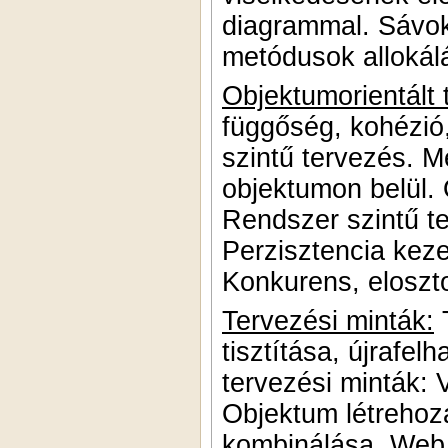
diagrammal. Sávok
metódusok allokálá
Objektumorientált 
függőség, kohézió
szintű tervezés. 
objektumon belül.
Rendszer szintű t
Perzisztencia kez
Konkurens, eloszt
Tervezési minták:
T
tisztítása, újrafe
tervezési minták: 
Objektum létrehoz
kombinálása. Web 