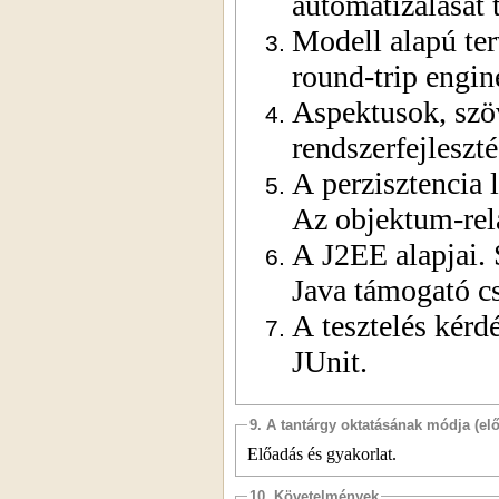
automatizálását 
Modell alapú ter
round-trip engin
Aspektusok, szö
rendszerfejleszt
A
perzisztencia
Az objektum-relá
A J2EE alapjai. 
Java támogató 
A tesztelés kérdé
JUnit.
9. A tantárgy oktatásának módja (el
Előadás és gyakorlat.
10. Követelmények