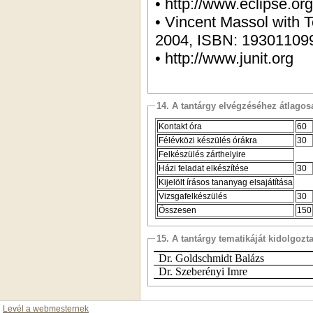
• http://www.eclipse.or
• Vincent Massol with Ted Husted : JUnit in Action, Manning Publications,
2004, ISBN: 19301109
• http://www.junit.org
14. A tantárgy elvégzéséhez átlag
Kontakt óra
60
Félévközi készülés órákra
30
Felkészülés zárthelyire
Házi feladat elkészítése
30
Kijelölt írásos tananyag elsajátítása
Vizsgafelkészülés
30
Összesen
150
15. A tantárgy tematikáját kidolgozt
Dr. Goldschmidt Balázs
Dr. Szeberényi Imre
Levél a webmesternek