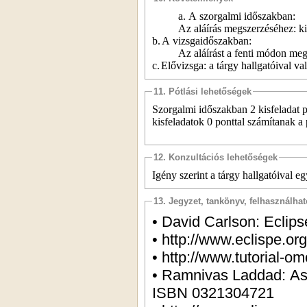
a.
A szorgalmi időszakban:
Az aláírás megszerzéséhez: kis
b.
A vizsgaidőszakban:
Az aláírást a fenti módon megs
c.
Elővizsga: a tárgy hallgatóival va
11. Pótlási lehetőségek
Szorgalmi időszakban 2 kisfeladat p
kisfeladatok 0 ponttal számítanak a
12. Konzultációs lehetőségek
Igény szerint a tárgy hallgatóival eg
13. Jegyzet, tankönyv, felhasználha
• David Carlson: Ecli
• http://www.eclispe.org
• http://www.tutorial-
• Ramnivas Laddad: Aspect Oriented Refactoring, Addison-Wesley, 2006,
ISBN 0321304721