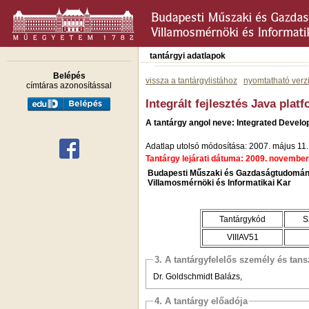
tantárgyi adatlapok
Belépés
vissza a tantárgylistához
nyomtatható verz
címtáras azonosítással
Integrált fejlesztés Java plat
A tantárgy angol neve: Integrated Devel
Adatlap utolsó módosítása: 2007. május 11.
Tantárgy lejárati dátuma: 2009. november
Budapesti Műszaki és Gazdaságtudomán
Villamosmérnöki és Informatikai Kar
Tantárgykód
S
VIIIAV51
3. A tantárgyfelelős személy és tan
Dr. Goldschmidt Balázs,
4. A tantárgy előadója