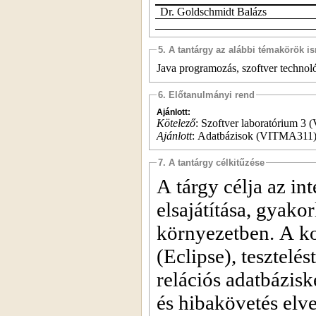
Dr. Goldschmidt Balázs
5. A tantárgy az alábbi témakörök is
Java programozás, szoftver technol
6. Előtanulmányi rend
Ajánlott:
Kötelező
:
Szoftver laboratórium 3 
Ajánlott
:
Adatbázisok (VITMA311
7. A tantárgy célkitűzése
A tárgy célja az int
elsajátítása, gyako
környezetben. A ko
(Eclipse), tesztelé
relációs adatbázis
és hibakövetés elv